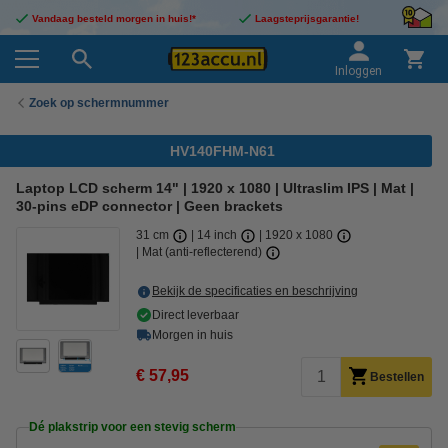
Vandaag besteld morgen in huis!*
Laagsteprijsgarantie!
Inloggen
Zoek op schermnummer
HV140FHM-N61
Laptop LCD scherm 14" | 1920 x 1080 | Ultraslim IPS | Mat |
30-pins eDP connector | Geen brackets
31 cm
14 inch
1920 x 1080
Mat (anti-reflecterend)
Bekijk de specificaties en beschrijving
Direct leverbaar
Morgen in huis
€ 57,95
Bestellen
Dé plakstrip voor een stevig scherm