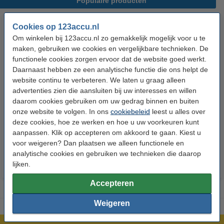
Populaire producten
Cookies op 123accu.nl
Om winkelen bij 123accu.nl zo gemakkelijk mogelijk voor u te
maken, gebruiken we cookies en vergelijkbare technieken. De
functionele cookies zorgen ervoor dat de website goed werkt.
Daarnaast hebben ze een analytische functie die ons helpt de
website continu te verbeteren. We laten u graag alleen
advertenties zien die aansluiten bij uw interesses en willen
123accu Xtreme Power AAA /
123accu Xtreme Power
daarom cookies gebruiken om uw gedrag binnen en buiten
MN2400 / LR03 alkaline batterij
knoopcellen multipack
onze website te volgen. In ons
cookiebeleid
leest u alles over
24 stuks
deze cookies, hoe ze werken en hoe u uw voorkeuren kunt
€ 14,50
€ 13,05
€ 5,95
€ 5,36
Inclusief 21%
Inclusief 21% BTW
aanpassen. Klik op accepteren om akkoord te gaan. Kiest u
voor weigeren? Dan plaatsen we alleen functionele en
BTW
analytische cookies en gebruiken we technieken die daarop
lijken.
Accepteren
Weigeren