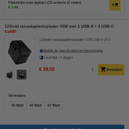
Plakstrips voor laptop LCD scherm (2 stuks)
€ 2,49
123inkt reisadapter/oplader 35W met 2 USB-A + 3 USB-C
GaN5!
123inkt
reisadapter/oplader
100-250 V
5 V
Bekijk de specificaties en beschrijving
Levertijd <7 dagen
€ 29,50
Bestellen
5
Vermogen:
35 Watt
45 Watt
67 Watt