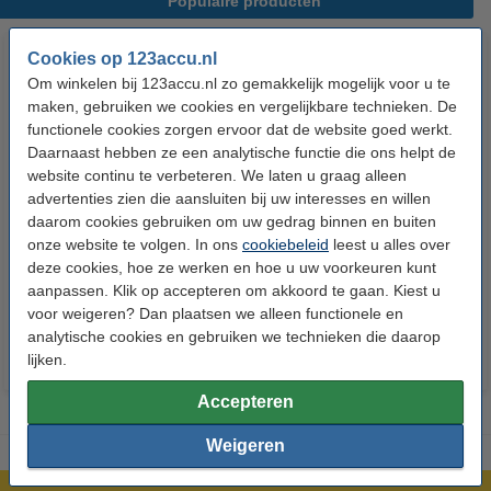
Populaire producten
Cookies op 123accu.nl
Om winkelen bij 123accu.nl zo gemakkelijk mogelijk voor u te
maken, gebruiken we cookies en vergelijkbare technieken. De
functionele cookies zorgen ervoor dat de website goed werkt.
Daarnaast hebben ze een analytische functie die ons helpt de
website continu te verbeteren. We laten u graag alleen
advertenties zien die aansluiten bij uw interesses en willen
123accu Xtreme Power AAA /
123accu Xtreme Power
daarom cookies gebruiken om uw gedrag binnen en buiten
MN2400 / LR03 alkaline batterij
knoopcellen multipack
onze website te volgen. In ons
cookiebeleid
leest u alles over
24 stuks
deze cookies, hoe ze werken en hoe u uw voorkeuren kunt
€ 14,50
€ 13,05
€ 5,95
€ 5,36
Inclusief 21%
Inclusief 21% BTW
aanpassen. Klik op accepteren om akkoord te gaan. Kiest u
voor weigeren? Dan plaatsen we alleen functionele en
BTW
analytische cookies en gebruiken we technieken die daarop
lijken.
Accepteren
Weigeren