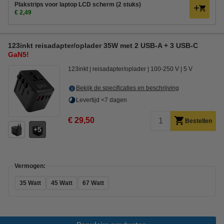
Plakstrips voor laptop LCD scherm (2 stuks)
€ 2,49
123inkt reisadapter/oplader 35W met 2 USB-A + 3 USB-C
GaN5!
123inkt
reisadapter/oplader
100-250 V
5 V
Bekijk de specificaties en beschrijving
Levertijd <7 dagen
€ 29,50
Bestellen
5
Vermogen:
35 Watt
45 Watt
67 Watt