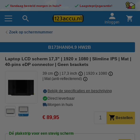
Vandaag besteld morgen in huis!*
Laagsteprijsgarantie!
Inloggen
Zoek op schermnummer
B173HAN04.9 HW2B
Laptop LCD scherm 17,3" | 1920 x 1080 | Slimline IPS | Mat |
40-pins eDP connector | Geen brackets
39 cm
17,3 inch
1920 x 1080
Mat (anti-reflecterend)
Bekijk de specificaties en beschrijving
Direct leverbaar
Morgen in huis
€ 89,95
Bestellen
Dé plakstrip voor een stevig scherm