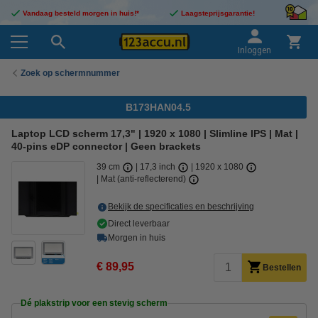
Vandaag besteld morgen in huis!*
Laagsteprijsgarantie!
Inloggen
Zoek op schermnummer
B173HAN04.5
Laptop LCD scherm 17,3" | 1920 x 1080 | Slimline IPS | Mat |
40-pins eDP connector | Geen brackets
39 cm
17,3 inch
1920 x 1080
Mat (anti-reflecterend)
Bekijk de specificaties en beschrijving
Direct leverbaar
Morgen in huis
€ 89,95
Bestellen
Dé plakstrip voor een stevig scherm