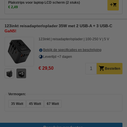
Plakstrips voor laptop LCD scherm (2 stuks)
€ 2,49
123inkt reisadapter/oplader 35W met 2 USB-A + 3 USB-C
GaN5!
123inkt
reisadapter/oplader
100-250 V
5 V
Bekijk de specificaties en beschrijving
Levertijd <7 dagen
€ 29,50
Bestellen
5
Vermogen:
35 Watt
45 Watt
67 Watt