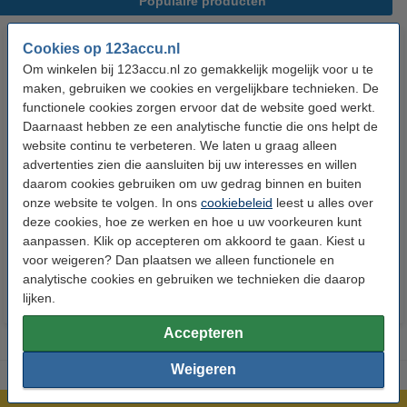
Populaire producten
Cookies op 123accu.nl
Om winkelen bij 123accu.nl zo gemakkelijk mogelijk voor u te
maken, gebruiken we cookies en vergelijkbare technieken. De
functionele cookies zorgen ervoor dat de website goed werkt.
Daarnaast hebben ze een analytische functie die ons helpt de
website continu te verbeteren. We laten u graag alleen
advertenties zien die aansluiten bij uw interesses en willen
123accu Xtreme Power AAA /
123accu Xtreme Power
daarom cookies gebruiken om uw gedrag binnen en buiten
MN2400 / LR03 alkaline batterij
knoopcellen multipack
onze website te volgen. In ons
cookiebeleid
leest u alles over
24 stuks
deze cookies, hoe ze werken en hoe u uw voorkeuren kunt
€ 14,50
€ 5,95
Inclusief 21% BTW
Inclusief 21% BTW
aanpassen. Klik op accepteren om akkoord te gaan. Kiest u
voor weigeren? Dan plaatsen we alleen functionele en
analytische cookies en gebruiken we technieken die daarop
lijken.
Accepteren
Weigeren