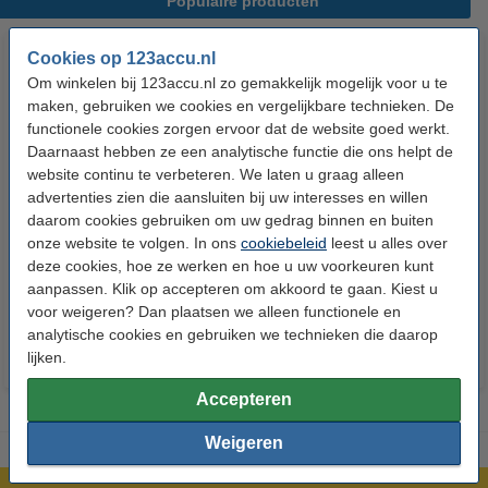
Populaire producten
Cookies op 123accu.nl
Om winkelen bij 123accu.nl zo gemakkelijk mogelijk voor u te
maken, gebruiken we cookies en vergelijkbare technieken. De
functionele cookies zorgen ervoor dat de website goed werkt.
Daarnaast hebben ze een analytische functie die ons helpt de
website continu te verbeteren. We laten u graag alleen
advertenties zien die aansluiten bij uw interesses en willen
123accu Xtreme Power AAA /
123accu Xtreme Power
daarom cookies gebruiken om uw gedrag binnen en buiten
MN2400 / LR03 alkaline batterij
knoopcellen multipack
onze website te volgen. In ons
cookiebeleid
leest u alles over
24 stuks
deze cookies, hoe ze werken en hoe u uw voorkeuren kunt
€ 14,50
€ 13,05
€ 5,95
€ 5,36
Inclusief 21%
Inclusief 21% BTW
aanpassen. Klik op accepteren om akkoord te gaan. Kiest u
voor weigeren? Dan plaatsen we alleen functionele en
BTW
analytische cookies en gebruiken we technieken die daarop
lijken.
Accepteren
Weigeren