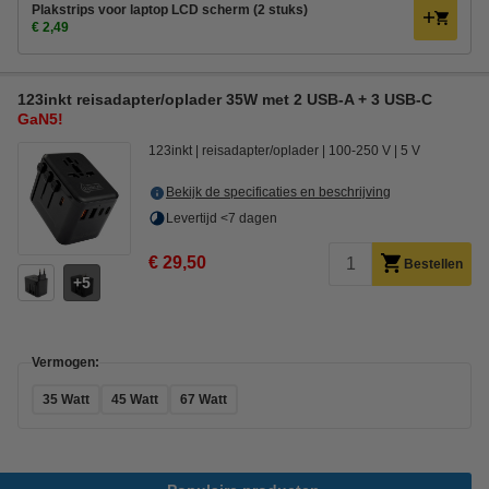
Plakstrips voor laptop LCD scherm (2 stuks)
€ 2,49
123inkt reisadapter/oplader 35W met 2 USB-A + 3 USB-C
GaN5!
123inkt
reisadapter/oplader
100-250 V
5 V
Bekijk de specificaties en beschrijving
Levertijd <7 dagen
€ 29,50
Bestellen
5
Vermogen:
35 Watt
45 Watt
67 Watt