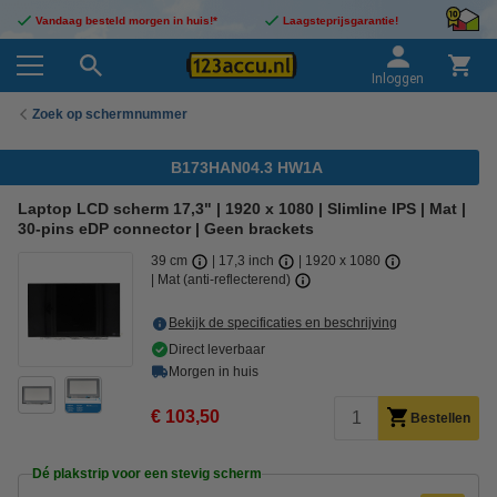
Vandaag besteld morgen in huis!*
Laagsteprijsgarantie!
Inloggen
Zoek op schermnummer
B173HAN04.3 HW1A
Laptop LCD scherm 17,3" | 1920 x 1080 | Slimline IPS | Mat |
30-pins eDP connector | Geen brackets
39 cm
17,3 inch
1920 x 1080
Mat (anti-reflecterend)
Bekijk de specificaties en beschrijving
Direct leverbaar
Morgen in huis
€ 103,50
Bestellen
Dé plakstrip voor een stevig scherm