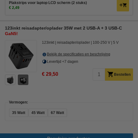
Plakstrips voor laptop LCD scherm (2 stuks)
€ 2,49
123inkt reisadapter/oplader 35W met 2 USB-A + 3 USB-C
GaN5!
123inkt
reisadapter/oplader
100-250 V
5 V
Bekijk de specificaties en beschrijving
Levertijd <7 dagen
€ 29,50
Bestellen
5
Vermogen:
35 Watt
45 Watt
67 Watt