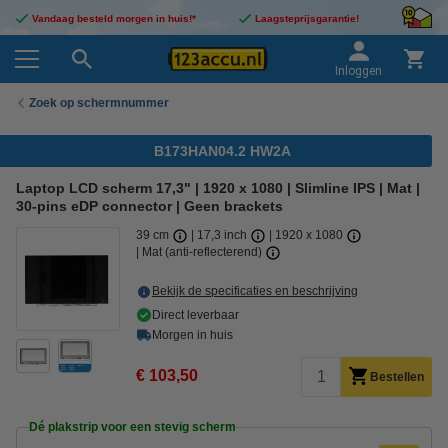
Vandaag besteld morgen in huis!*
Laagsteprijsgarantie!
Inloggen
Zoek op schermnummer
B173HAN04.2 HW2A
Laptop LCD scherm 17,3" | 1920 x 1080 | Slimline IPS | Mat |
30-pins eDP connector | Geen brackets
39 cm
17,3 inch
1920 x 1080
Mat (anti-reflecterend)
Bekijk de specificaties en beschrijving
Direct leverbaar
Morgen in huis
€ 103,50
Bestellen
Dé plakstrip voor een stevig scherm