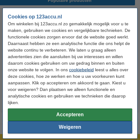
Populaire producten
Cookies op 123accu.nl
Om winkelen bij 123accu.nl zo gemakkelijk mogelijk voor u te
maken, gebruiken we cookies en vergelijkbare technieken. De
functionele cookies zorgen ervoor dat de website goed werkt.
Daarnaast hebben ze een analytische functie die ons helpt de
website continu te verbeteren. We laten u graag alleen
advertenties zien die aansluiten bij uw interesses en willen
123accu Xtreme Power AAA /
123accu Xtreme Power
daarom cookies gebruiken om uw gedrag binnen en buiten
MN2400 / LR03 alkaline batterij
knoopcellen multipack
onze website te volgen. In ons
cookiebeleid
leest u alles over
24 stuks
deze cookies, hoe ze werken en hoe u uw voorkeuren kunt
€ 14,50
€ 13,05
€ 5,95
€ 5,36
Inclusief 21%
Inclusief 21% BTW
aanpassen. Klik op accepteren om akkoord te gaan. Kiest u
voor weigeren? Dan plaatsen we alleen functionele en
BTW
analytische cookies en gebruiken we technieken die daarop
lijken.
Accepteren
Weigeren