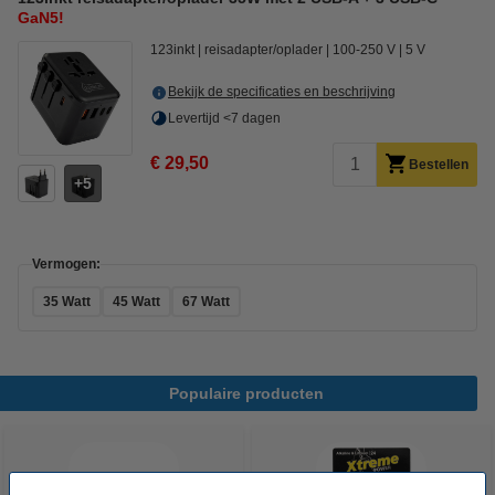
GaN5!
123inkt
reisadapter/oplader
100-250 V
5 V
Bekijk de specificaties en beschrijving
Levertijd <7 dagen
€ 29,50
Bestellen
5
Vermogen:
35 Watt
45 Watt
67 Watt
Populaire producten