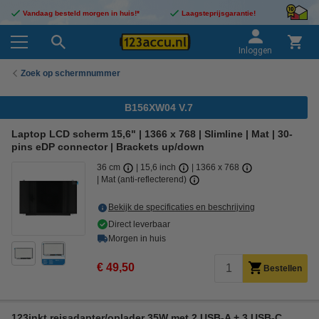
Vandaag besteld morgen in huis!*
Laagsteprijsgarantie!
Inloggen
Zoek op schermnummer
B156XW04 V.7
Laptop LCD scherm 15,6" | 1366 x 768 | Slimline | Mat | 30-
pins eDP connector | Brackets up/down
36 cm
15,6 inch
1366 x 768
Mat (anti-reflecterend)
Bekijk de specificaties en beschrijving
Direct leverbaar
Morgen in huis
€ 49,50
Bestellen
123inkt reisadapter/oplader 35W met 2 USB-A + 3 USB-C