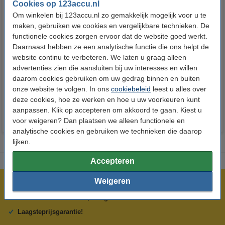
Cookies op 123accu.nl
Om winkelen bij 123accu.nl zo gemakkelijk mogelijk voor u te
maken, gebruiken we cookies en vergelijkbare technieken. De
functionele cookies zorgen ervoor dat de website goed werkt.
Daarnaast hebben ze een analytische functie die ons helpt de
123accu Xtreme Power AAA /
123accu Xtreme Power
website continu te verbeteren. We laten u graag alleen
MN2400 / LR03 alkaline batterij
knoopcellen multipack
advertenties zien die aansluiten bij uw interesses en willen
24 stuks
daarom cookies gebruiken om uw gedrag binnen en buiten
€ 14,50
€ 13,05
€ 5,95
€ 5,36
Inclusief 21%
Inclusief 21% BTW
onze website te volgen. In ons
cookiebeleid
leest u alles over
BTW
deze cookies, hoe ze werken en hoe u uw voorkeuren kunt
aanpassen. Klik op accepteren om akkoord te gaan. Kiest u
voor weigeren? Dan plaatsen we alleen functionele en
analytische cookies en gebruiken we technieken die daarop
lijken.
Accepteren
Weigeren
Meer dan 5 miljoen klanten!
Voor 23.59 uur besteld, morgen in huis!
Laagsteprijsgarantie!