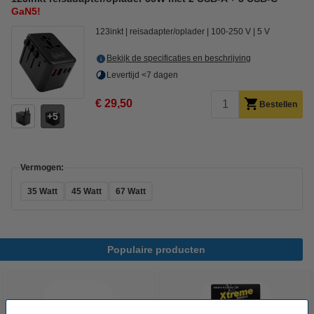
GaN5!
123inkt
reisadapter/oplader
100-250 V
5 V
Bekijk de specificaties en beschrijving
Levertijd <7 dagen
€ 29,50
Bestellen
5
Vermogen:
35 Watt
45 Watt
67 Watt
Populaire producten