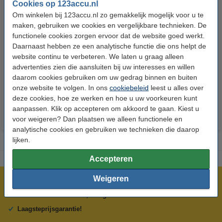
Cookies op 123accu.nl
Om winkelen bij 123accu.nl zo gemakkelijk mogelijk voor u te
maken, gebruiken we cookies en vergelijkbare technieken. De
functionele cookies zorgen ervoor dat de website goed werkt.
Daarnaast hebben ze een analytische functie die ons helpt de
123accu Xtreme Power AAA /
123accu Xtreme Power
website continu te verbeteren. We laten u graag alleen
MN2400 / LR03 alkaline batterij
knoopcellen multipack
advertenties zien die aansluiten bij uw interesses en willen
24 stuks
daarom cookies gebruiken om uw gedrag binnen en buiten
€ 14,50
€ 13,05
€ 5,95
€ 5,36
Inclusief 21%
Inclusief 21% BTW
onze website te volgen. In ons
cookiebeleid
leest u alles over
BTW
deze cookies, hoe ze werken en hoe u uw voorkeuren kunt
aanpassen. Klik op accepteren om akkoord te gaan. Kiest u
voor weigeren? Dan plaatsen we alleen functionele en
analytische cookies en gebruiken we technieken die daarop
lijken.
Accepteren
Weigeren
Meer dan 5 miljoen klanten!
Voor 23.59 uur besteld, morgen in huis!
Laagsteprijsgarantie!