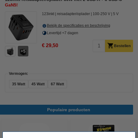
GaN5!
123inkt
reisadapter/oplader
100-250 V
5 V
Bekijk de specificaties en beschrijving
Levertijd <7 dagen
€ 29,50
Bestellen
5
Vermogen:
35 Watt
45 Watt
67 Watt
Populaire producten