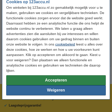
Cookies op 123accu.nl
Om winkelen bij 123accu.nl zo gemakkelijk mogelijk voor u te
maken, gebruiken we cookies en vergelijkbare technieken. De
functionele cookies zorgen ervoor dat de website goed werkt.
Daarnaast hebben ze een analytische functie die ons helpt de
123accu Xtreme Power AAA /
123accu Xtreme Power
website continu te verbeteren. We laten u graag alleen
MN2400 / LR03 alkaline batterij
knoopcellen multipack
advertenties zien die aansluiten bij uw interesses en willen
24 stuks
daarom cookies gebruiken om uw gedrag binnen en buiten
€ 14,50
€ 13,05
€ 5,95
€ 5,36
Inclusief 21%
Inclusief 21% BTW
onze website te volgen. In ons
cookiebeleid
leest u alles over
BTW
deze cookies, hoe ze werken en hoe u uw voorkeuren kunt
aanpassen. Klik op accepteren om akkoord te gaan. Kiest u
voor weigeren? Dan plaatsen we alleen functionele en
analytische cookies en gebruiken we technieken die daarop
lijken.
Accepteren
Weigeren
Meer dan 5 miljoen klanten!
Voor 23.59 uur besteld, morgen in huis!
Laagsteprijsgarantie!