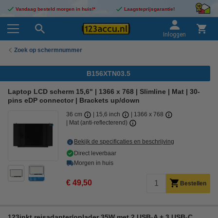
Vandaag besteld morgen in huis!*
Laagsteprijsgarantie!
Inloggen
Zoek op schermnummer
B156XTN03.5
Laptop LCD scherm 15,6" | 1366 x 768 | Slimline | Mat | 30-
pins eDP connector | Brackets up/down
36 cm
15,6 inch
1366 x 768
Mat (anti-reflecterend)
Bekijk de specificaties en beschrijving
Direct leverbaar
Morgen in huis
€ 49,50
Bestellen
123inkt reisadapter/oplader 35W met 2 USB-A + 3 USB-C