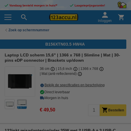
Vandaag besteld morgen in huis!*
Laagsteprijsgarantie!
Inloggen
Zoek op schermnummer
B156XTN03.5 HW4A
Laptop LCD scherm 15,6" | 1366 x 768 | Slimline | Mat | 30-
pins eDP connector | Brackets up/down
36 cm
15,6 inch
1366 x 768
Mat (anti-reflecterend)
Bekijk de specificaties en beschrijving
Direct leverbaar
Morgen in huis
€ 49,50
Bestellen
123inkt reisadapter/oplader 35W met 2 USB-A + 3 USB-C