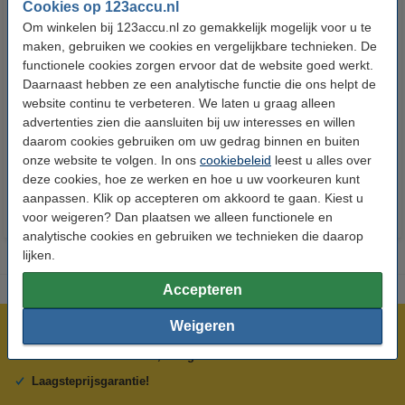
Cookies op 123accu.nl
Om winkelen bij 123accu.nl zo gemakkelijk mogelijk voor u te
maken, gebruiken we cookies en vergelijkbare technieken. De
functionele cookies zorgen ervoor dat de website goed werkt.
Daarnaast hebben ze een analytische functie die ons helpt de
123accu Xtreme Power AAA /
123accu Xtreme Power
website continu te verbeteren. We laten u graag alleen
MN2400 / LR03 alkaline batterij
knoopcellen multipack
advertenties zien die aansluiten bij uw interesses en willen
24 stuks
daarom cookies gebruiken om uw gedrag binnen en buiten
€ 14,50
€ 13,05
€ 5,95
€ 5,36
Inclusief 21%
Inclusief 21% BTW
onze website te volgen. In ons
cookiebeleid
leest u alles over
BTW
deze cookies, hoe ze werken en hoe u uw voorkeuren kunt
aanpassen. Klik op accepteren om akkoord te gaan. Kiest u
voor weigeren? Dan plaatsen we alleen functionele en
analytische cookies en gebruiken we technieken die daarop
lijken.
Accepteren
Weigeren
Meer dan 5 miljoen klanten!
Voor 23.59 uur besteld, morgen in huis!
Laagsteprijsgarantie!