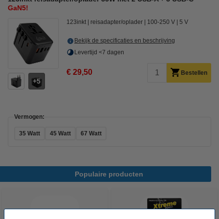
GaN5!
123inkt
reisadapter/oplader
100-250 V
5 V
Bekijk de specificaties en beschrijving
Levertijd <7 dagen
€ 29,50
Bestellen
5
Vermogen:
35 Watt
45 Watt
67 Watt
Populaire producten