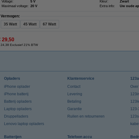
Voltage:
5 V
Kleur:
Zwart
Maximaal voltage:
20 V
Extra info:
Uw oude ap
Vermogen:
35 Watt
45 Watt
67 Watt
€ 29,50
 24,38 Exclusief 21% BTW
Opladers
Klantenservice
123a
iPhone oplader
Contact
Over
iPhone batterij
Levering
123in
Batterij opladers
Betaling
123l
Laptop opladers
Garantie
123-
Druppelladers
Ruilen en retourneren
123s
Lenovo laptop opladers
kabe
Batterijen
Telefoon accu
Bedr