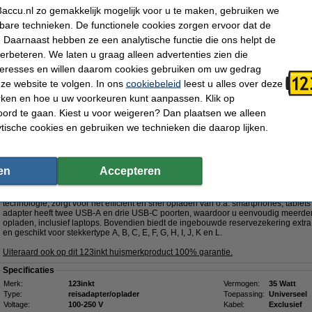
€ 2,49
accu.nl zo gemakkelijk mogelijk voor u te maken, gebruiken we
kbare technieken. De functionele cookies zorgen ervoor dat de
Dit product vervangt partnummers:
 Daarnaast hebben ze een analytische functie die ons helpt de
- 00NY687
- 00NY692
- 01YN132
- 01YN133
- 01YN134
- 02DA366
verbeteren. We laten u graag alleen advertenties zien die
- 02DC347
- 02DC348
- 02DC349
nteresses en willen daarom cookies gebruiken om uw gedrag
- 061FT0
-
Klik hier voor meer productcodes
ze website te volgen. In ons
cookiebeleid
leest u alles over deze
rken en hoe u uw voorkeuren kunt aanpassen. Klik op
Morgen in huis
ord te gaan. Kiest u voor weigeren? Dan plaatsen we alleen
€ 54,95
ytische cookies en gebruiken we technieken die daarop lijken.
 45,41 Exclusief 21% BTW
5W met 2 USB-A + 3 USB-C
GaN5!
en
Accepteren
Omschrijving
Met de 123inkt reisadapter 35W beschikt u over een krachtige en veelzijdige op
technologie, zorgt voor het efficiënt en snel opladen van o.a. smartphones, tabl
adapter heeft twee USB-A en drie USB-C poorten, waardoor u eenvoudig meerdere
opladen, inclusief laptops. Bovendien biedt de ingebouwde reservezekering extra 
en geschikt voor stekkertype A, B, C, E, F, G, H, I, J, K en L.
Uiteraard ook op dit 123inkt huismerkproduct 100% garantie.
Specificaties
Merk:
123inkt
Vermogen:
35 Watt
Type:
reisadapter/oplader
Toepassing:
Universeel
Voltage:
100-250 V
Kabel:
Exclusief