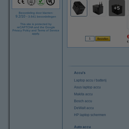
5
Beoordeling door klanten:
9.2
/
10
-
3.641
beoordelingen
This site is protected by
reCAPTCHA and the Google
Privacy Policy
and
Terms of Service
apply.
€
Accu's
Laptop accu / batterij
Asus laptop accu
Makita accu
Bosch accu
DeWalt accu
HP laptop schermen
Auto accu