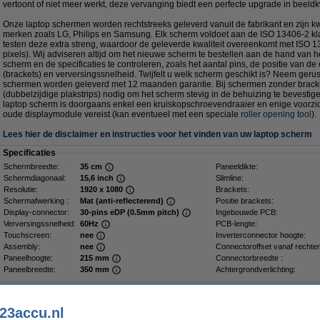
vertoont of niet meer werkt, deze vervanging biedt een perfecte upgrade in beeldkwa
Onze laptop schermen worden rechtstreeks geleverd vanuit de fabrikant en zijn kwa
merken zoals LG, Philips en Samsung. Elk scherm voldoet aan de ISO 13406-2 kla
testen deze extra streng, waardoor de geleverde kwaliteit overeenkomt met ISO 1
pixels). Wij adviseren altijd om het nieuwe scherm te bestellen aan de hand van 
scherm en de specificaties te controleren, zoals het aantal pins, de positie van de
(brackets) en verversingssnelheid. Twijfelt u welk scherm geschikt is? Neem gerus
schermen worden geleverd met 12 maanden garantie. Bij schermen zonder bracke
(dubbelzijdige plakstrips) nodig om het scherm stevig in de behuizing te bevesti
laptop scherm is doorgaans enkel een kruiskopschroevendraaier en enige voorzich
oude displaymodule vereist (kan eventueel met een speciale
roller opening tool
).
Lees hier de disclaimer en instructies voor het vinden van uw laptop scherm
Specificaties
Schermbreedte:
35 cm
Paneeldikte:
Schermdiagonaal:
15,6 inch
Slimline:
Resolutie:
1920 x 1080
Brackets:
Schermafwerking :
Mat (anti-reflecterend)
Positie brackets:
Display-connector:
30-pins eDP (0.5mm pitch)
Ingebouwde PCB:
Verversingssnelheid:
60Hz
PCB-lengte:
Touchscreen:
nee
Inverterconnector hoogte:
Assembly:
nee
Connectoroffset vanaf rechter
Paneelhoogte:
215 mm
Connectorbreedte :
Paneelbreedte:
350 mm
Achtergrondverlichting:
Dé plakstrip voor een stevig scherm
23accu.nl
Plakstrips voor laptop LCD scherm (2 stuks)