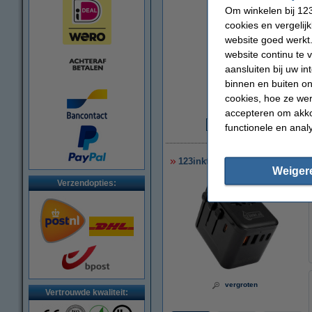
Om winkelen bij 123
cookies en vergelij
website goed werkt.
website continu te 
aansluiten bij uw i
binnen en buiten on
cookies, hoe ze we
accepteren om akko
functionele en anal
€
123inkt reisadapter/oplader 3
Weiger
Verzendopties:
vergroten
Vertrouwde kwaliteit: