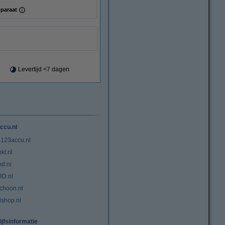
paraat
Levertijd <7 dagen
ccu.nl
 123accu.nl
kt.nl
ed.nl
3D.nl
choon.nl
lshop.nl
ijfsinformatie