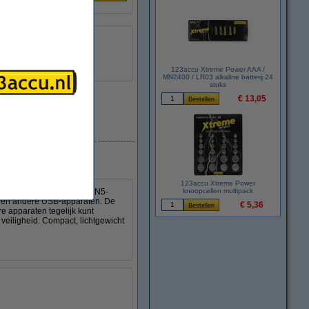
123accu Xtreme Power AAA /
MN2400 / LR03 alkaline batterij 24
stuks
€ 13,05
Direct leverbaar
123accu Xtreme Power
lader. De geavanceerde GaN5-
knoopcellen multipack
ets en andere USB-apparaten. De
€ 5,36
 apparaten tegelijk kunt
veiligheid. Compact, lichtgewicht