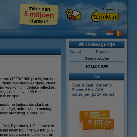
Inloggen
Winkelwagentje
Aantal
Product
Geen producten
Totaal:
€ 0,00
Tip!
scherm (1920x1080 pixels) van ons
uurgetrouwe kleurweergave, ideaal
Combi deal: Q-nomic
ng voorkomt hinderlijke reflecties,
Power AA + AAA
ingssnelheid van 60 Hz biedt dit
batterijen (2x 24 stuks)
t of ontspant.
 moderne laptops die slank en
 eenvoudige, betrouwbare montage
dloze afwerking. Dankzij de
o, Dell, Dynabook, HP, Lenovo en
nge levensduur, terwijl het 16:9
m nu gebarsten is, doffe kleuren