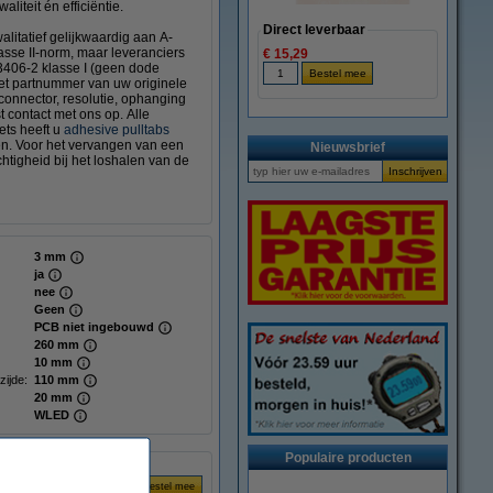
liteit én efficiëntie.
Direct leverbaar
litatief gelijkwaardig aan A-
sse II-norm, maar leveranciers
€ 15,29
3406-2 klasse I (geen dode
het partnummer van uw originele
 connector, resolutie, ophanging
t contact met ons op. Alle
ts heeft u
adhesive pulltabs
gen. Voor het vervangen van een
Nieuwsbrief
tigheid bij het loshalen van de
3 mm
ja
nee
Geen
PCB niet ingebouwd
260 mm
10 mm
zijde:
110 mm
20 mm
WLED
Populaire producten