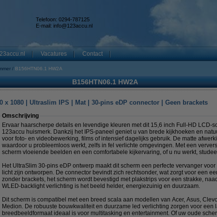
Telefoon: 0294-787125
E-mail:
info@123accu.nl
23accu.nl
Vacatures
Contact
mmer
B156HTN06.1 HW2A
B156HTN06.1 HW2A
 x 1080 | Ultraslim IPS | Mat | 30-pins eDP connector | Geen brackets
Omschrijving
Ervaar haarscherpe details en levendige kleuren met dit 15,6 inch Full-HD LCD-
123accu huismerk. Dankzij het IPS-paneel geniet u van brede kijkhoeken en nat
voor foto- en videobewerking, films of intensief dagelijks gebruik. De matte afwerki
waardoor u probleemloos werkt, zelfs in fel verlichte omgevingen. Met een ververs
scherm vloeiende beelden en een comfortabele kijkervaring, of u nu werkt, studeer
Het UltraSlim 30-pins eDP ontwerp maakt dit scherm een perfecte vervanger voor
licht zijn ontworpen. De connector bevindt zich rechtsonder, wat zorgt voor een
zonder brackets, het scherm wordt bevestigd met plakstrips voor een strakke, naa
WLED-backlight verlichting is het beeld helder, energiezuinig en duurzaam.
Dit scherm is compatibel met een breed scala aan modellen van Acer, Asus, Clev
Medion. De robuuste bouwkwaliteit en duurzame led verlichting zorgen voor een la
breedbeeldformaat ideaal is voor multitasking en entertainment. Of uw oude scher