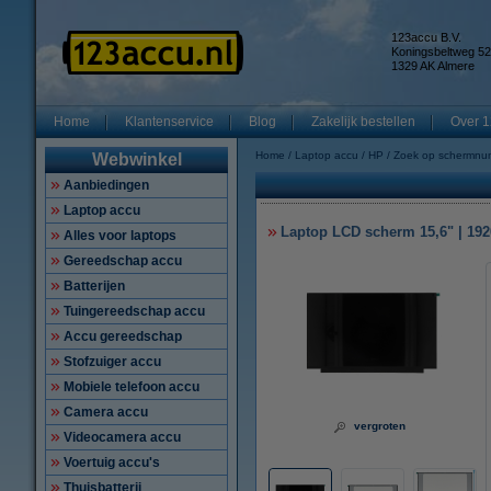
123accu B.V.
Koningsbeltweg 52
1329 AK Almere
Home
Klantenservice
Blog
Zakelijk bestellen
Over 1
Home
Laptop accu
HP
Zoek op schermnu
Webwinkel
Aanbiedingen
Laptop accu
Laptop LCD scherm 15,6" | 1920
Alles voor laptops
Gereedschap accu
Batterijen
Tuingereedschap accu
Accu gereedschap
Stofzuiger accu
Mobiele telefoon accu
Camera accu
vergroten
Videocamera accu
Voertuig accu's
Thuisbatterij