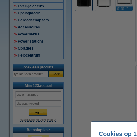
Overige accu's
Opslagmedia
Gereedschapsets
Accessoires
Powerbanks
Power stations
Opladers
Helpcentrum
Zoek een product
Zoek
Mijn 123accu.nl
Wachtwoord vergeten ?
Betaalopties:
Cookies op 1