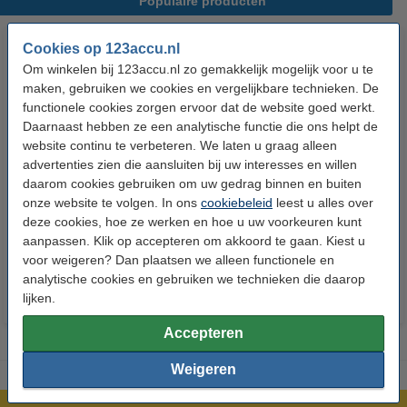
Populaire producten
Cookies op 123accu.nl
Om winkelen bij 123accu.nl zo gemakkelijk mogelijk voor u te
maken, gebruiken we cookies en vergelijkbare technieken. De
functionele cookies zorgen ervoor dat de website goed werkt.
Daarnaast hebben ze een analytische functie die ons helpt de
website continu te verbeteren. We laten u graag alleen
advertenties zien die aansluiten bij uw interesses en willen
123accu Xtreme Power AAA /
123accu Xtreme Power
daarom cookies gebruiken om uw gedrag binnen en buiten
MN2400 / LR03 alkaline batterij
knoopcellen multipack
onze website te volgen. In ons
cookiebeleid
leest u alles over
24 stuks
deze cookies, hoe ze werken en hoe u uw voorkeuren kunt
€ 14,50
€ 13,05
€ 5,95
€ 5,36
Inclusief 21%
Inclusief 21% BTW
aanpassen. Klik op accepteren om akkoord te gaan. Kiest u
voor weigeren? Dan plaatsen we alleen functionele en
BTW
analytische cookies en gebruiken we technieken die daarop
lijken.
Accepteren
Weigeren