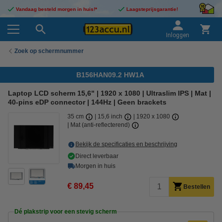
Vandaag besteld morgen in huis!*
Laagsteprijsgarantie!
Inloggen
Zoek op schermnummer
B156HAN09.2 HW1A
Laptop LCD scherm 15,6" | 1920 x 1080 | Ultraslim IPS | Mat |
40-pins eDP connector | 144Hz | Geen brackets
35 cm
15,6 inch
1920 x 1080
Mat (anti-reflecterend)
Bekijk de specificaties en beschrijving
Direct leverbaar
Morgen in huis
€ 89,45
Bestellen
Dé plakstrip voor een stevig scherm