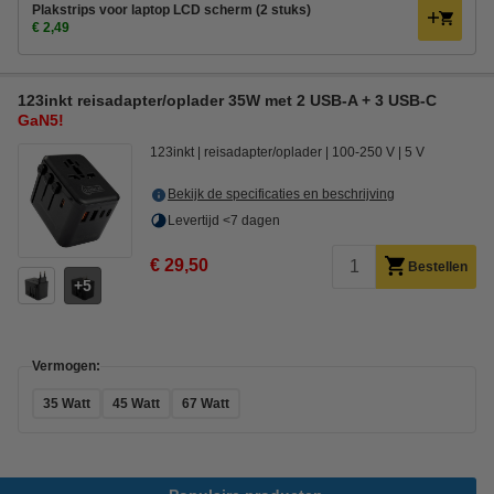
Plakstrips voor laptop LCD scherm (2 stuks)
€ 2,49
123inkt reisadapter/oplader 35W met 2 USB-A + 3 USB-C
GaN5!
123inkt
reisadapter/oplader
100-250 V
5 V
Bekijk de specificaties en beschrijving
Levertijd <7 dagen
€ 29,50
Bestellen
5
Vermogen:
35 Watt
45 Watt
67 Watt