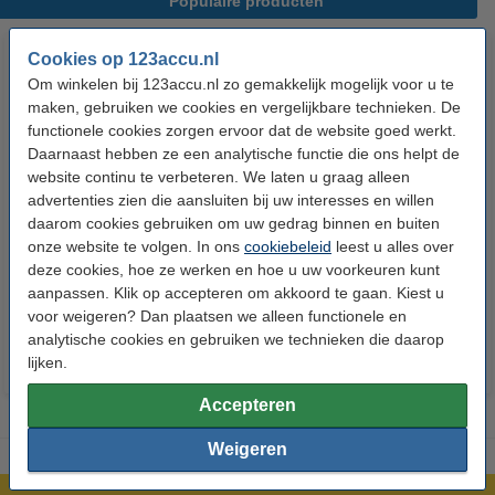
Populaire producten
Cookies op 123accu.nl
Om winkelen bij 123accu.nl zo gemakkelijk mogelijk voor u te
maken, gebruiken we cookies en vergelijkbare technieken. De
functionele cookies zorgen ervoor dat de website goed werkt.
Daarnaast hebben ze een analytische functie die ons helpt de
website continu te verbeteren. We laten u graag alleen
advertenties zien die aansluiten bij uw interesses en willen
123accu Xtreme Power AAA /
123accu Xtreme Power
daarom cookies gebruiken om uw gedrag binnen en buiten
MN2400 / LR03 alkaline batterij
knoopcellen multipack
onze website te volgen. In ons
cookiebeleid
leest u alles over
24 stuks
deze cookies, hoe ze werken en hoe u uw voorkeuren kunt
€ 14,50
€ 13,05
€ 5,95
€ 5,36
Inclusief 21%
Inclusief 21% BTW
aanpassen. Klik op accepteren om akkoord te gaan. Kiest u
voor weigeren? Dan plaatsen we alleen functionele en
BTW
analytische cookies en gebruiken we technieken die daarop
lijken.
Accepteren
Weigeren