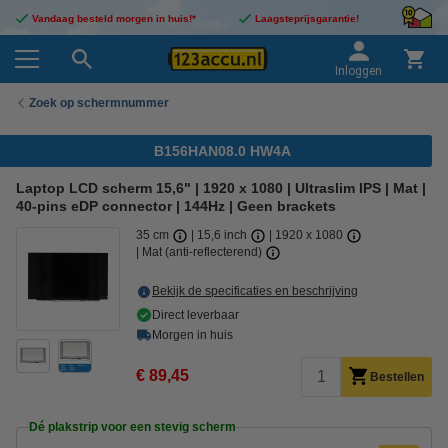
Vandaag besteld morgen in huis!*
Laagsteprijsgarantie!
Inloggen
Zoek op schermnummer
B156HAN08.0 HW4A
Laptop LCD scherm 15,6" | 1920 x 1080 | Ultraslim IPS | Mat |
40-pins eDP connector | 144Hz | Geen brackets
35 cm
15,6 inch
1920 x 1080
Mat (anti-reflecterend)
Bekijk de specificaties en beschrijving
Direct leverbaar
Morgen in huis
€ 89,45
Bestellen
Dé plakstrip voor een stevig scherm