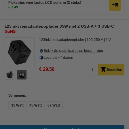
Plakstrips voor laptop LCD scherm (2 stuks)
€ 2,49
123inkt reisadapter/oplader 35W met 2 USB-A + 3 USB-C
GaN5!
123inkt
reisadapter/oplader
100-250 V
5 V
Bekijk de specificaties en beschrijving
Levertijd <7 dagen
€ 29,50
Bestellen
5
Vermogen:
35 Watt
45 Watt
67 Watt