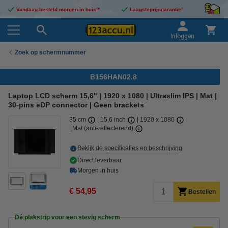
Vandaag besteld morgen in huis!*
Laagsteprijsgarantie!
Inloggen
Zoek op schermnummer
B156HAN02.8
Laptop LCD scherm 15,6" | 1920 x 1080 | Ultraslim IPS | Mat |
30-pins eDP connector | Geen brackets
35 cm
15,6 inch
1920 x 1080
Mat (anti-reflecterend)
Bekijk de specificaties en beschrijving
Direct leverbaar
Morgen in huis
€ 54,95
Bestellen
Dé plakstrip voor een stevig scherm