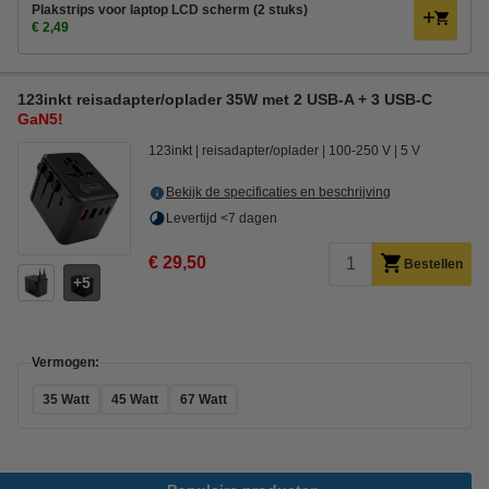
Plakstrips voor laptop LCD scherm (2 stuks)
€ 2,49
123inkt reisadapter/oplader 35W met 2 USB-A + 3 USB-C
GaN5!
123inkt
reisadapter/oplader
100-250 V
5 V
Bekijk de specificaties en beschrijving
Levertijd <7 dagen
€ 29,50
Bestellen
5
Vermogen:
35 Watt
45 Watt
67 Watt