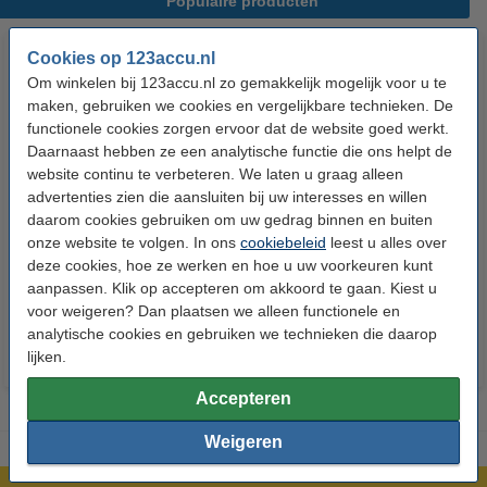
Populaire producten
Cookies op 123accu.nl
Om winkelen bij 123accu.nl zo gemakkelijk mogelijk voor u te
maken, gebruiken we cookies en vergelijkbare technieken. De
functionele cookies zorgen ervoor dat de website goed werkt.
Daarnaast hebben ze een analytische functie die ons helpt de
website continu te verbeteren. We laten u graag alleen
advertenties zien die aansluiten bij uw interesses en willen
123accu Xtreme Power AAA /
123accu Xtreme Power
daarom cookies gebruiken om uw gedrag binnen en buiten
MN2400 / LR03 alkaline batterij
knoopcellen multipack
onze website te volgen. In ons
cookiebeleid
leest u alles over
24 stuks
deze cookies, hoe ze werken en hoe u uw voorkeuren kunt
€ 14,50
€ 13,05
€ 5,95
€ 5,36
Inclusief 21%
Inclusief 21% BTW
aanpassen. Klik op accepteren om akkoord te gaan. Kiest u
voor weigeren? Dan plaatsen we alleen functionele en
BTW
analytische cookies en gebruiken we technieken die daarop
lijken.
Accepteren
Weigeren