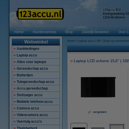
123accu B.V.
Koningsbeltweg 52
1329 AK Almere
Home
Klantenservice
Blog
Zakelijk bestellen
Over 1
Home
Laptop accu
HP
Zoek op schermnu
Webwinkel
Aanbiedingen
Laptop accu
Laptop LCD scherm 15,6" | 1920
Alles voor laptops
Gereedschap accu
Batterijen
Tuingereedschap accu
Accu gereedschap
Stofzuiger accu
Mobiele telefoon accu
Camera accu
vergroten
Videocamera accu
Voertuig accu's
Thuisbatterij