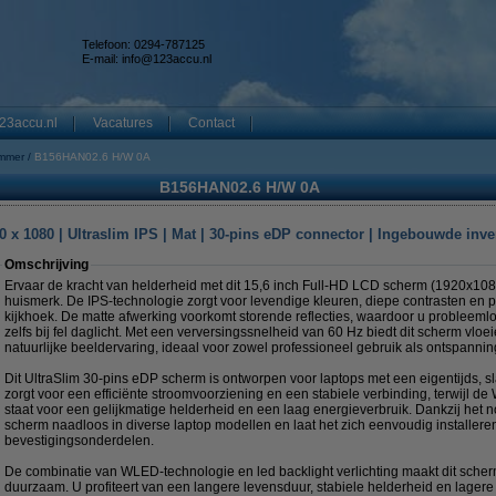
Telefoon: 0294-787125
E-mail:
info@123accu.nl
23accu.nl
Vacatures
Contact
mmer
B156HAN02.6 H/W 0A
B156HAN02.6 H/W 0A
 x 1080 | Ultraslim IPS | Mat | 30-pins eDP connector | Ingebouwde inve
Omschrijving
Ervaar de kracht van helderheid met dit 15,6 inch Full-HD LCD scherm (1920x108
huismerk. De IPS-technologie zorgt voor levendige kleuren, diepe contrasten en 
kijkhoek. De matte afwerking voorkomt storende reflecties, waardoor u probleeml
zelfs bij fel daglicht. Met een verversingssnelheid van 60 Hz biedt dit scherm v
natuurlijke beeldervaring, ideaal voor zowel professioneel gebruik als ontspannin
Dit UltraSlim 30-pins eDP scherm is ontworpen voor laptops met een eigentijds, s
zorgt voor een efficiënte stroomvoorziening en een stabiele verbinding, terwijl de
staat voor een gelijkmatige helderheid en een laag energieverbruik. Dankzij het 
scherm naadloos in diverse laptop modellen en laat het zich eenvoudig installere
bevestigingsonderdelen.
De combinatie van WLED-technologie en led backlight verlichting maakt dit scher
duurzaam. U profiteert van een langere levensduur, stabiele helderheid en lager