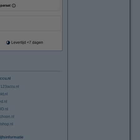
paraat
Levertijd <7 dagen
ccu.nl
 123accu.nl
kt.nl
ed.nl
3D.nl
choon.nl
lshop.nl
ijfsinformatie