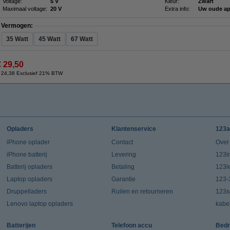
Voltage:
5 V
Kleur:
Zwart
Maximaal voltage:
20 V
Extra info:
Uw oude ap
Vermogen:
35 Watt
45 Watt
67 Watt
€ 29,50
 24,38 Exclusief 21% BTW
Opladers
Klantenservice
123a
iPhone oplader
Contact
Over
iPhone batterij
Levering
123in
Batterij opladers
Betaling
123l
Laptop opladers
Garantie
123-
Druppelladers
Ruilen en retourneren
123s
Lenovo laptop opladers
kabe
Batterijen
Telefoon accu
Bedr