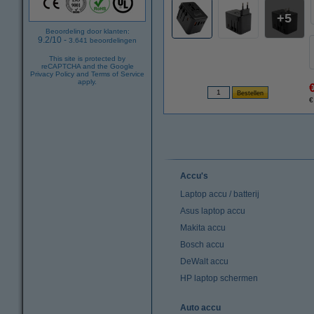
5
Beoordeling door klanten:
9.2
/
10
-
3.641
beoordelingen
This site is protected by
reCAPTCHA and the Google
Privacy Policy
and
Terms of Service
apply.
€
Accu's
Laptop accu / batterij
Asus laptop accu
Makita accu
Bosch accu
DeWalt accu
HP laptop schermen
Auto accu