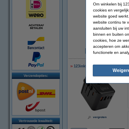
Om winkelen bij 123
cookies en vergelij
website goed werkt.
website continu te 
aansluiten bij uw i
binnen en buiten on
cookies, hoe ze we
accepteren om akko
functionele en anal
€
123inkt reisadapter/oplader 3
Weiger
Verzendopties:
vergroten
Vertrouwde kwaliteit: