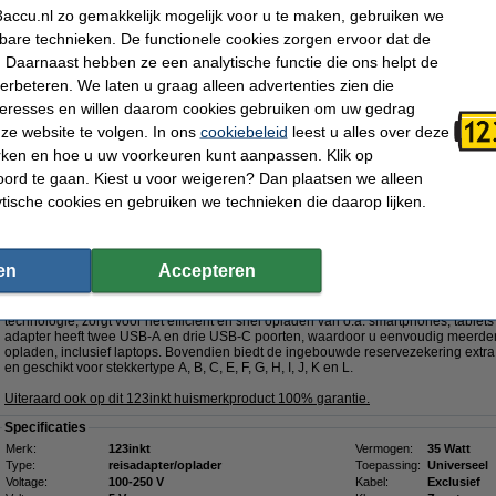
accu.nl zo gemakkelijk mogelijk voor u te maken, gebruiken we
kbare technieken. De functionele cookies zorgen ervoor dat de
Dit product vervangt partnummers:
 Daarnaast hebben ze een analytische functie die ons helpt de
- 0000TN
- 000TN
- 01K1DG
- 035KKP
- 03W9CM
- 056PR6
verbeteren. We laten u graag alleen advertenties zien die
- 05NG4M
- 0F6FJJ
- 0GHW1K
nteresses en willen daarom cookies gebruiken om uw gedrag
- 0JMJGH
-
Klik hier voor meer productcodes
ze website te volgen. In ons
cookiebeleid
leest u alles over deze
rken en hoe u uw voorkeuren kunt aanpassen. Klik op
Nu bestellen is maandag in huis
ord te gaan. Kiest u voor weigeren? Dan plaatsen we alleen
€ 55,95
ytische cookies en gebruiken we technieken die daarop lijken.
 46,24 Exclusief 21% BTW
5W met 2 USB-A + 3 USB-C
GaN5!
en
Accepteren
Omschrijving
Met de 123inkt reisadapter 35W beschikt u over een krachtige en veelzijdige op
technologie, zorgt voor het efficiënt en snel opladen van o.a. smartphones, tabl
adapter heeft twee USB-A en drie USB-C poorten, waardoor u eenvoudig meerdere
opladen, inclusief laptops. Bovendien biedt de ingebouwde reservezekering extra 
en geschikt voor stekkertype A, B, C, E, F, G, H, I, J, K en L.
Uiteraard ook op dit 123inkt huismerkproduct 100% garantie.
Specificaties
Merk:
123inkt
Vermogen:
35 Watt
Type:
reisadapter/oplader
Toepassing:
Universeel
Voltage:
100-250 V
Kabel:
Exclusief