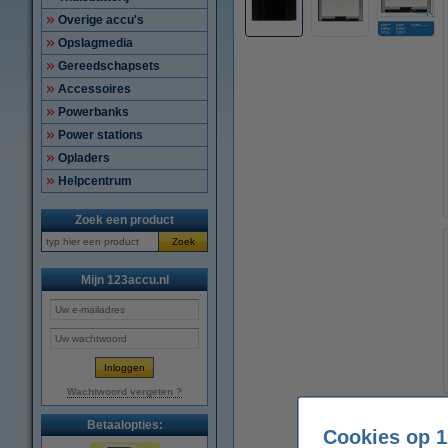
Overige accu's
Opslagmedia
Gereedschapsets
Accessoires
Powerbanks
Power stations
Opladers
Helpcentrum
Zoek een product
Zoek
Mijn 123accu.nl
Wachtwoord vergeten ?
Betaalopties:
Cookies op 1