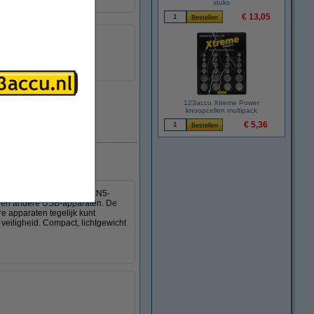
stuks
€ 13,05
123accu Xtreme Power
knoopcellen multipack
€ 5,36
Direct leverbaar
lader. De geavanceerde GaN5-
ets en andere USB-apparaten. De
 apparaten tegelijk kunt
veiligheid. Compact, lichtgewicht