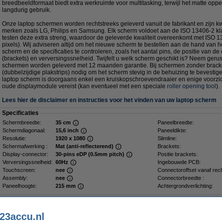
breedbeeldformaat biedt extra werkruimte voor multitasking, terwijl het matte oppe
langdurig gebruik.
Onze laptop schermen worden rechtstreeks geleverd vanuit de fabrikant en zijn kwa
merken zoals LG, Philips en Samsung. Elk scherm voldoet aan de ISO 13406-2 kla
testen deze extra streng, waardoor de geleverde kwaliteit overeenkomt met ISO 1
pixels). Wij adviseren altijd om het nieuwe scherm te bestellen aan de hand van 
scherm en de specificaties te controleren, zoals het aantal pins, de positie van de
(brackets) en verversingssnelheid. Twijfelt u welk scherm geschikt is? Neem gerus
schermen worden geleverd met 12 maanden garantie. Bij schermen zonder bracke
(dubbelzijdige plakstrips) nodig om het scherm stevig in de behuizing te bevesti
laptop scherm is doorgaans enkel een kruiskopschroevendraaier en enige voorzich
oude displaymodule vereist (kan eventueel met een speciale
roller opening tool
).
Lees hier de disclaimer en instructies voor het vinden van uw laptop scherm
Specificaties
Schermbreedte:
35 cm
Paneelbreedte:
Schermdiagonaal:
15,6 inch
Paneeldikte:
Resolutie:
1920 x 1080
Slimline:
Schermafwerking :
Mat (anti-reflecterend)
Brackets:
Display-connector:
30-pins eDP (0.5mm pitch)
Positie brackets:
Verversingssnelheid:
60Hz
Ingebouwde PCB:
Touchscreen:
nee
Connectoroffset vanaf rech
Assembly:
nee
Connectorbreedte :
Paneelhoogte:
215 mm
Achtergrondverlichting:
Dé plakstrip voor een stevig scherm
23accu.nl
Plakstrips voor laptop LCD scherm (2 stuks)
€ 2,49