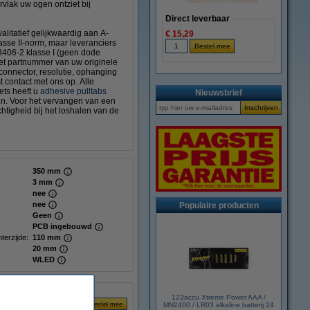
rvlak uw ogen ontziet bij
Direct leverbaar
litatief gelijkwaardig aan A-
€ 15,29
sse II-norm, maar leveranciers
3406-2 klasse I (geen dode
het partnummer van uw originele
 connector, resolutie, ophanging
t contact met ons op. Alle
ts heeft u
adhesive pulltabs
Nieuwsbrief
gen. Voor het vervangen van een
tigheid bij het loshalen van de
350 mm
3 mm
nee
nee
Populaire producten
Geen
PCB ingebouwd
terzijde:
110 mm
20 mm
WLED
123accu Xtreme Power AAA /
MN2400 / LR03 alkaline batterij 24