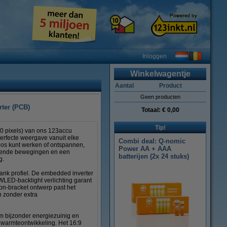
Inloggen
Winkelwagentje
Aantal
Product
Geen producten
rter (PCB)
Totaal:
€ 0,00
Tip!
0 pixels) van ons 123accu
perfecte weergave vanuit elke
Combi deal: Q-nomic
oos kunt werken of ontspannen,
Power AA + AAA
loeiende bewegingen en een
batterijen (2x 24 stuks)
g.
lank profiel. De embedded inverter
 WLED-backlight verlichting garant
non-bracket ontwerp past het
n zonder extra
m bijzonder energiezuinig en
e warmteontwikkeling. Het 16:9