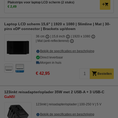
Plakstrips voor laptop LCD scherm (2 stuks)
€ 2,49
Laptop LCD scherm 15,6" | 1920 x 1080 | Slimline | Mat | 30-
pins eDP connector | Brackets up/down
36 cm
15,6 inch
1920 x 1080
Mat (anti-reflecterend)
Bekijk de specificaties en beschrijving
Direct leverbaar
Morgen in huis
€ 42,95
Bestellen
123inkt reisadapter/oplader 35W met 2 USB-A + 3 USB-C
GaN5!
123inkt
reisadapter/oplader
100-250 V
5 V
Bekijk de specificaties en beschrijving