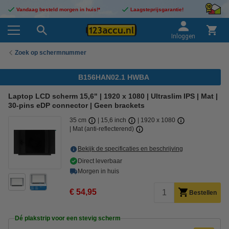
Vandaag besteld morgen in huis!*
Laagsteprijsgarantie!
Inloggen
Zoek op schermnummer
B156HAN02.1 HWBA
Laptop LCD scherm 15,6" | 1920 x 1080 | Ultraslim IPS | Mat |
30-pins eDP connector | Geen brackets
35 cm
15,6 inch
1920 x 1080
Mat (anti-reflecterend)
Bekijk de specificaties en beschrijving
Direct leverbaar
Morgen in huis
€ 54,95
Bestellen
Dé plakstrip voor een stevig scherm