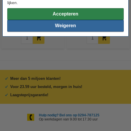
123accu Xtreme Power AAA /
123accu Xtreme Power
lijken.
MN2400 / LR03 alkaline batterij
knoopcellen multipack
24 stuks
Accepteren
€ 14,50
€ 13,05
€ 5,95
€ 5,36
Inclusief 21%
Inclusief 21% BTW
Weigeren
BTW
Meer dan 5 miljoen klanten!
Voor 23.59 uur besteld, morgen in huis!
Laagsteprijsgarantie!
Hulp nodig? Bel ons op 0294-787125
Op werkdagen van 9.00 tot 17.30 uur