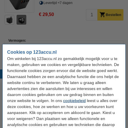
Levertijd <7 dagen
€ 29,50
Bestellen
5
Vermogen:
35 Watt
45 Watt
67 Watt
Cookies op 123accu.nl
Om winkelen bij 123accu.nl zo gemakkelijk mogelijk voor u te
maken, gebruiken we cookies en vergelijkbare technieken. De
functionele cookies zorgen ervoor dat de website goed werkt.
Populaire producten
Daarnaast hebben ze een analytische functie die ons helpt de
website continu te verbeteren. We laten u graag alleen
advertenties zien die aansluiten bij uw interesses en willen
daarom cookies gebruiken om uw gedrag binnen en buiten
onze website te volgen. In ons
cookiebeleid
leest u alles over
deze cookies, hoe ze werken en hoe u uw voorkeuren kunt
aanpassen. Klik op accepteren om akkoord te gaan. Kiest u
voor weigeren? Dan plaatsen we alleen functionele en
analytische cookies en gebruiken we technieken die daarop