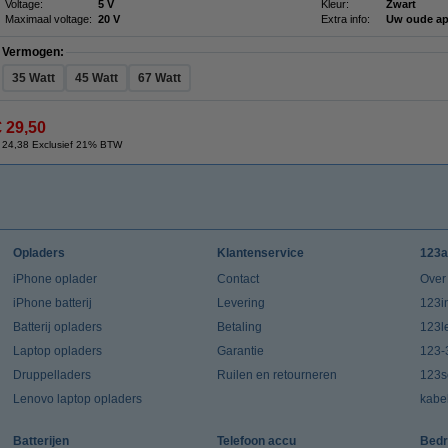
Voltage:
5 V
Kleur:
Zwart
Maximaal voltage:
20 V
Extra info:
Uw oude ap
Vermogen:
35 Watt
45 Watt
67 Watt
€ 29,50
 24,38 Exclusief 21% BTW
Opladers
Klantenservice
123a
iPhone oplader
Contact
Over
iPhone batterij
Levering
123in
Batterij opladers
Betaling
123l
Laptop opladers
Garantie
123-
Druppelladers
Ruilen en retourneren
123s
Lenovo laptop opladers
kabe
Batterijen
Telefoon accu
Bedr