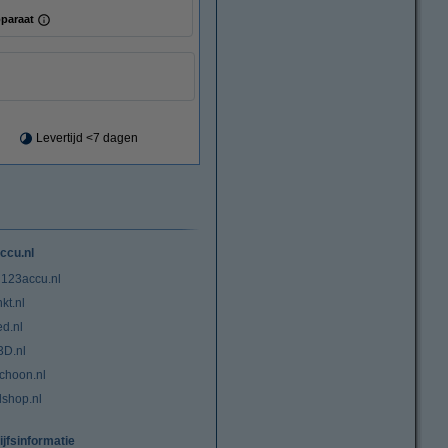
paraat
Levertijd <7 dagen
ccu.nl
 123accu.nl
kt.nl
ed.nl
3D.nl
choon.nl
lshop.nl
ijfsinformatie