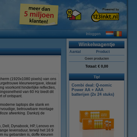
Inloggen
Winkelwagentje
Aantal
Product
Geen producten
Totaal:
€ 0,00
Tip!
scherm (1920x1080 pixels) van ons
uurgetrouwe kleurweergave, ideaal
Combi deal: Q-nomic
ng voorkomt hinderlijke reflecties,
Power AA + AAA
ingssnelheid van 60 Hz biedt dit
batterijen (2x 24 stuks)
t of ontspant.
 moderne laptops die slank en
 eenvoudige, betrouwbare montage
dloze afwerking. Dankzij de
o, Dell, Dynabook, HP, Lenovo en
nge levensduur, terwijl het 16:9
m nu gebarsten is, doffe kleuren