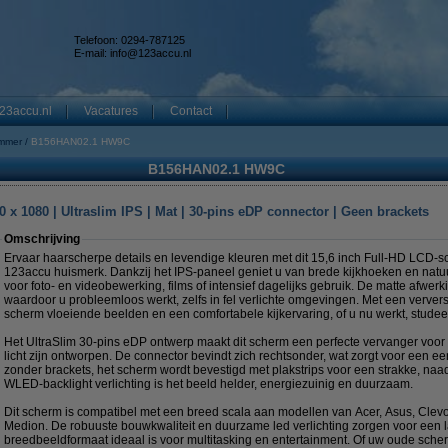
Telefoon: 0294-787125
E-mail:
info@123accu.nl
23accu.nl
Vacatures
Contact
mmer
B156HAN02.1 HW9C
B156HAN02.1 HW9C
 x 1080 | Ultraslim IPS | Mat | 30-pins eDP connector | Geen brackets
Omschrijving
Ervaar haarscherpe details en levendige kleuren met dit 15,6 inch Full-HD LCD-
123accu huismerk. Dankzij het IPS-paneel geniet u van brede kijkhoeken en nat
voor foto- en videobewerking, films of intensief dagelijks gebruik. De matte afwerki
waardoor u probleemloos werkt, zelfs in fel verlichte omgevingen. Met een ververs
scherm vloeiende beelden en een comfortabele kijkervaring, of u nu werkt, studeer
Het UltraSlim 30-pins eDP ontwerp maakt dit scherm een perfecte vervanger voor
licht zijn ontworpen. De connector bevindt zich rechtsonder, wat zorgt voor een
zonder brackets, het scherm wordt bevestigd met plakstrips voor een strakke, naa
WLED-backlight verlichting is het beeld helder, energiezuinig en duurzaam.
Dit scherm is compatibel met een breed scala aan modellen van Acer, Asus, Clev
Medion. De robuuste bouwkwaliteit en duurzame led verlichting zorgen voor een la
breedbeeldformaat ideaal is voor multitasking en entertainment. Of uw oude scher