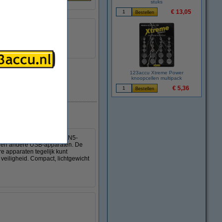
stuks
€ 13,05
123accu Xtreme Power
knoopcellen multipack
€ 5,36
Direct leverbaar
lader. De geavanceerde GaN5-
ets en andere USB-apparaten. De
 apparaten tegelijk kunt
veiligheid. Compact, lichtgewicht