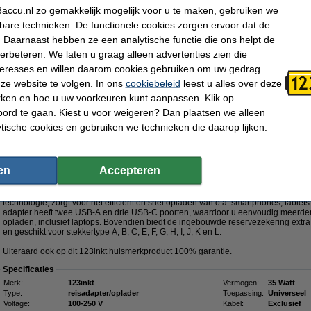
€ 2,49
accu.nl zo gemakkelijk mogelijk voor u te maken, gebruiken we
kbare technieken. De functionele cookies zorgen ervoor dat de
Dit product vervangt partnummers:
 Daarnaast hebben ze een analytische functie die ons helpt de
- 00NY687
- 00NY692
- 01YN132
- 01YN133
- 01YN134
- 02DA366
verbeteren. We laten u graag alleen advertenties zien die
- 02DC347
- 02DC348
- 02DC349
nteresses en willen daarom cookies gebruiken om uw gedrag
- 061FT0
-
Klik hier voor meer productcodes
ze website te volgen. In ons
cookiebeleid
leest u alles over deze
rken en hoe u uw voorkeuren kunt aanpassen. Klik op
Nu bestellen is maandag in huis
ord te gaan. Kiest u voor weigeren? Dan plaatsen we alleen
€ 54,95
ytische cookies en gebruiken we technieken die daarop lijken.
 45,41 Exclusief 21% BTW
5W met 2 USB-A + 3 USB-C
GaN5!
en
Accepteren
Omschrijving
Met de 123inkt reisadapter 35W beschikt u over een krachtige en veelzijdige op
technologie, zorgt voor het efficiënt en snel opladen van o.a. smartphones, tabl
adapter heeft twee USB-A en drie USB-C poorten, waardoor u eenvoudig meerdere
opladen, inclusief laptops. Bovendien biedt de ingebouwde reservezekering extra 
en geschikt voor stekkertype A, B, C, E, F, G, H, I, J, K en L.
Uiteraard ook op dit 123inkt huismerkproduct 100% garantie.
Specificaties
Merk:
123inkt
Vermogen:
35 Watt
Type:
reisadapter/oplader
Toepassing:
Universeel
Voltage:
100-250 V
Kabel:
Exclusief