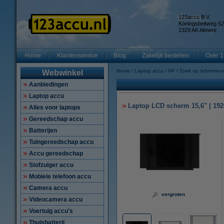
123accu B.V.
Koningsbeltweg 52
1329 AK Almere
Home
Klantenservice
Blog
Zakelijk bestellen
Over 1
Home
Laptop accu
HP
Zoek op schermnu
Webwinkel
Aanbiedingen
Laptop accu
Laptop LCD scherm 15,6" | 1920
Alles voor laptops
Gereedschap accu
Batterijen
Tuingereedschap accu
Accu gereedschap
Stofzuiger accu
Mobiele telefoon accu
Camera accu
vergroten
Videocamera accu
Voertuig accu's
Thuisbatterij