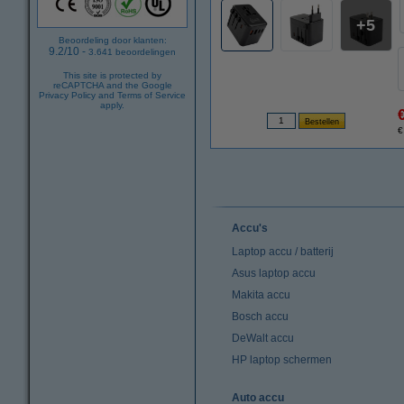
5
Beoordeling door klanten:
9.2
/
10
-
3.641
beoordelingen
This site is protected by
reCAPTCHA and the Google
Privacy Policy
and
Terms of Service
apply.
€
Accu's
Laptop accu / batterij
Asus laptop accu
Makita accu
Bosch accu
DeWalt accu
HP laptop schermen
Auto accu