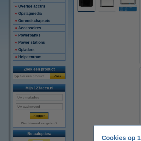
Overige accu's
Opslagmedia
Gereedschapsets
Accessoires
Powerbanks
Power stations
Opladers
Helpcentrum
Zoek een product
Zoek
Mijn 123accu.nl
Wachtwoord vergeten ?
Betaalopties:
Cookies op 1