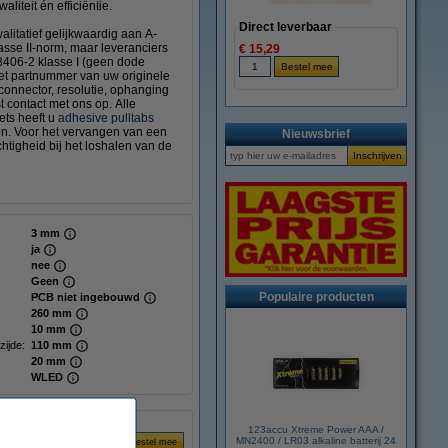
liteit én efficiëntie.
Direct leverbaar
litatief gelijkwaardig aan A-
sse II-norm, maar leveranciers
€ 15,29
3406-2 klasse I (geen dode
het partnummer van uw originele
 connector, resolutie, ophanging
t contact met ons op. Alle
ts heeft u
adhesive pulltabs
gen. Voor het vervangen van een
Nieuwsbrief
tigheid bij het loshalen van de
3 mm
ja
nee
Geen
Populaire producten
PCB niet ingebouwd
260 mm
10 mm
zijde:
110 mm
20 mm
WLED
123accu Xtreme Power AAA /
MN2400 / LR03 alkaline batterij 24