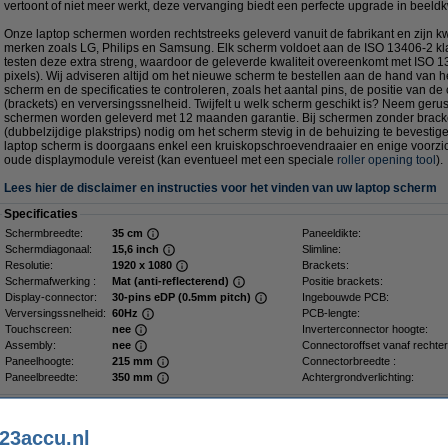
vertoont of niet meer werkt, deze vervanging biedt een perfecte upgrade in beeldkwa
Onze laptop schermen worden rechtstreeks geleverd vanuit de fabrikant en zijn kwa
merken zoals LG, Philips en Samsung. Elk scherm voldoet aan de ISO 13406-2 kla
testen deze extra streng, waardoor de geleverde kwaliteit overeenkomt met ISO 1
pixels). Wij adviseren altijd om het nieuwe scherm te bestellen aan de hand van 
scherm en de specificaties te controleren, zoals het aantal pins, de positie van de
(brackets) en verversingssnelheid. Twijfelt u welk scherm geschikt is? Neem gerus
schermen worden geleverd met 12 maanden garantie. Bij schermen zonder bracke
(dubbelzijdige plakstrips) nodig om het scherm stevig in de behuizing te bevesti
laptop scherm is doorgaans enkel een kruiskopschroevendraaier en enige voorzich
oude displaymodule vereist (kan eventueel met een speciale
roller opening tool
).
Lees hier de disclaimer en instructies voor het vinden van uw laptop scherm
Specificaties
Schermbreedte:
35 cm
Paneeldikte:
Schermdiagonaal:
15,6 inch
Slimline:
Resolutie:
1920 x 1080
Brackets:
Schermafwerking :
Mat (anti-reflecterend)
Positie brackets:
Display-connector:
30-pins eDP (0.5mm pitch)
Ingebouwde PCB:
Verversingssnelheid:
60Hz
PCB-lengte:
Touchscreen:
nee
Inverterconnector hoogte:
Assembly:
nee
Connectoroffset vanaf rechter
Paneelhoogte:
215 mm
Connectorbreedte :
Paneelbreedte:
350 mm
Achtergrondverlichting:
Dé plakstrip voor een stevig scherm
23accu.nl
Plakstrips voor laptop LCD scherm (2 stuks)