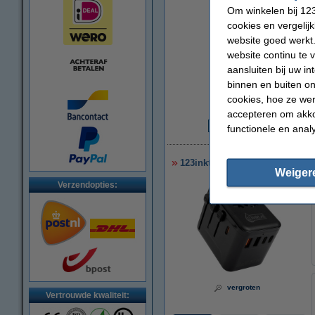
Om winkelen bij 123
cookies en vergelij
website goed werkt.
website continu te 
aansluiten bij uw i
binnen en buiten on
cookies, hoe ze we
accepteren om akko
functionele en anal
€
123inkt reisadapter/oplader 3
Weiger
Verzendopties:
vergroten
Vertrouwde kwaliteit: