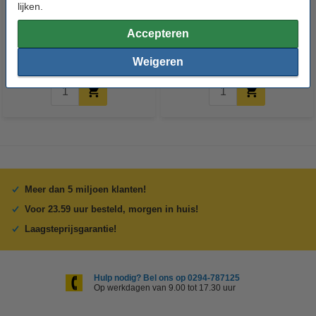
123accu Xtreme Power AAA /
123accu Xtreme Power
lijken.
MN2400 / LR03 alkaline batterij
knoopcellen multipack
24 stuks
Accepteren
€ 14,50
€ 13,05
€ 5,95
€ 5,36
Inclusief 21%
Inclusief 21% BTW
Weigeren
BTW
Meer dan 5 miljoen klanten!
Voor 23.59 uur besteld, morgen in huis!
Laagsteprijsgarantie!
Hulp nodig? Bel ons op 0294-787125
Op werkdagen van 9.00 tot 17.30 uur