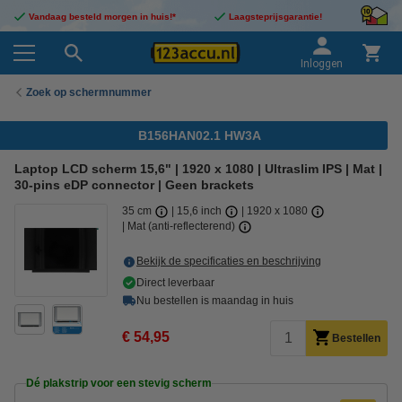
Vandaag besteld morgen in huis!*
Laagsteprijsgarantie!
Inloggen
Zoek op schermnummer
B156HAN02.1 HW3A
Laptop LCD scherm 15,6" | 1920 x 1080 | Ultraslim IPS | Mat |
30-pins eDP connector | Geen brackets
35 cm
15,6 inch
1920 x 1080
Mat (anti-reflecterend)
Bekijk de specificaties en beschrijving
Direct leverbaar
Nu bestellen is maandag in huis
€ 54,95
Bestellen
Dé plakstrip voor een stevig scherm