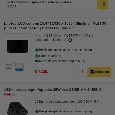
Plakstrips voor laptop LCD scherm (2 stuks)
€ 2,49
Laptop LCD scherm 15,6" | 1920 x 1080 | Slimline | Mat | 30-
pins eDP connector | Brackets up/down
36 cm
15,6 inch
1920 x 1080
Mat (anti-reflecterend)
Bekijk de specificaties en beschrijving
Direct leverbaar
Nu bestellen is maandag in huis
€ 42,95
Bestellen
123inkt reisadapter/oplader 35W met 2 USB-A + 3 USB-C
GaN5!
123inkt
reisadapter/oplader
100-250 V
5 V
Bekijk de specificaties en beschrijving