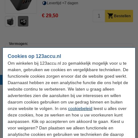
Levertijd <7 dagen
€ 29,50
Bestellen
5
Vermogen:
35 Watt
45 Watt
67 Watt
Cookies op 123accu.nl
Om winkelen bij 123accu.nl zo gemakkelijk mogelijk voor u te
maken, gebruiken we cookies en vergelijkbare technieken. De
functionele cookies zorgen ervoor dat de website goed werkt.
Populaire producten
Daarnaast hebben ze een analytische functie die ons helpt de
website continu te verbeteren. We laten u graag alleen
advertenties zien die aansluiten bij uw interesses en willen
daarom cookies gebruiken om uw gedrag binnen en buiten
onze website te volgen. In ons
cookiebeleid
leest u alles over
deze cookies, hoe ze werken en hoe u uw voorkeuren kunt
aanpassen. Klik op accepteren om akkoord te gaan. Kiest u
voor weigeren? Dan plaatsen we alleen functionele en
analytische cookies en gebruiken we technieken die daarop