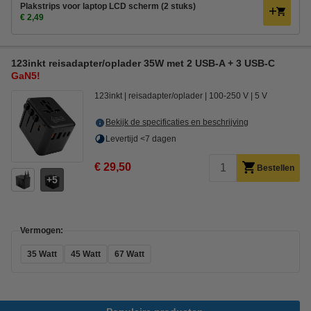
Plakstrips voor laptop LCD scherm (2 stuks)
€ 2,49
123inkt reisadapter/oplader 35W met 2 USB-A + 3 USB-C
GaN5!
123inkt
reisadapter/oplader
100-250 V
5 V
Bekijk de specificaties en beschrijving
Levertijd <7 dagen
€ 29,50
Bestellen
5
Vermogen:
35 Watt
45 Watt
67 Watt