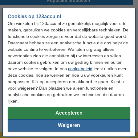
Populaire producten
Cookies op 123accu.nl
Om winkelen bij 123accu.nl zo gemakkelijk mogelijk voor u te
maken, gebruiken we cookies en vergelijkbare technieken. De
functionele cookies zorgen ervoor dat de website goed werkt.
Daarnaast hebben ze een analytische functie die ons helpt de
website continu te verbeteren. We laten u graag alleen
advertenties zien die aansluiten bij uw interesses en willen
123accu Xtreme Power AAA /
123accu Xtreme Power
daarom cookies gebruiken om uw gedrag binnen en buiten
MN2400 / LR03 alkaline batterij
knoopcellen multipack
onze website te volgen. In ons
cookiebeleid
leest u alles over
24 stuks
deze cookies, hoe ze werken en hoe u uw voorkeuren kunt
€ 14,50
€ 13,05
€ 5,95
€ 5,36
Inclusief 21%
Inclusief 21% BTW
aanpassen. Klik op accepteren om akkoord te gaan. Kiest u
voor weigeren? Dan plaatsen we alleen functionele en
BTW
analytische cookies en gebruiken we technieken die daarop
lijken.
Accepteren
Weigeren