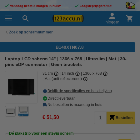
Vandaag besteld morgen in huis!*
Laagsteprijsgarantie!
Inloggen
Zoek op schermnummer
B140XTN07.8
Laptop LCD scherm 14" | 1366 x 768 | Ultraslim | Mat | 30-
pins eDP connector | Geen brackets
31 cm
14 inch
1366 x 768
Mat (anti-reflecterend)
Bekijk de specificaties en beschrijving
Direct leverbaar
Nu bestellen is maandag in huis
€ 51,50
Bestellen
Dé plakstrip voor een stevig scherm