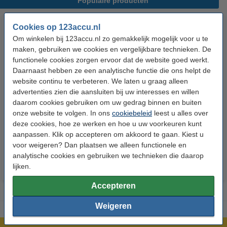
Populaire producten
Cookies op 123accu.nl
Om winkelen bij 123accu.nl zo gemakkelijk mogelijk voor u te
maken, gebruiken we cookies en vergelijkbare technieken. De
functionele cookies zorgen ervoor dat de website goed werkt.
Daarnaast hebben ze een analytische functie die ons helpt de
website continu te verbeteren. We laten u graag alleen
advertenties zien die aansluiten bij uw interesses en willen
123accu Xtreme Power AAA /
123accu Xtreme Power
daarom cookies gebruiken om uw gedrag binnen en buiten
MN2400 / LR03 alkaline batterij
knoopcellen multipack
onze website te volgen. In ons
cookiebeleid
leest u alles over
24 stuks
deze cookies, hoe ze werken en hoe u uw voorkeuren kunt
€ 14,50
€ 13,05
€ 5,95
€ 5,36
Inclusief 21%
Inclusief 21% BTW
aanpassen. Klik op accepteren om akkoord te gaan. Kiest u
voor weigeren? Dan plaatsen we alleen functionele en
BTW
analytische cookies en gebruiken we technieken die daarop
lijken.
Accepteren
Weigeren