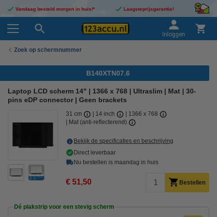
Vandaag besteld morgen in huis!*
Laagsteprijsgarantie!
Inloggen
Zoek op schermnummer
B140XTN07.6
Laptop LCD scherm 14" | 1366 x 768 | Ultraslim | Mat | 30-
pins eDP connector | Geen brackets
31 cm
14 inch
1366 x 768
Mat (anti-reflecterend)
Bekijk de specificaties en beschrijving
Direct leverbaar
Nu bestellen is maandag in huis
€ 51,50
Bestellen
Dé plakstrip voor een stevig scherm