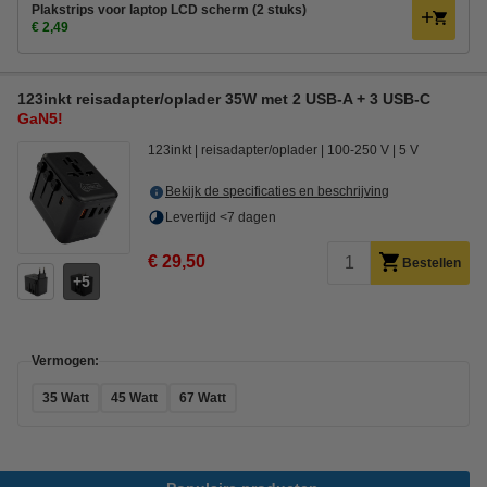
Plakstrips voor laptop LCD scherm (2 stuks)
€ 2,49
123inkt reisadapter/oplader 35W met 2 USB-A + 3 USB-C
GaN5!
123inkt
reisadapter/oplader
100-250 V
5 V
Bekijk de specificaties en beschrijving
Levertijd <7 dagen
€ 29,50
Bestellen
5
Vermogen:
35 Watt
45 Watt
67 Watt