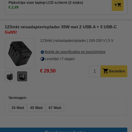
Plakstrips voor laptop LCD scherm (2 stuks)
€ 2,49
123inkt reisadapter/oplader 35W met 2 USB-A + 3 USB-C
GaN5!
123inkt
reisadapter/oplader
100-250 V
5 V
Bekijk de specificaties en beschrijving
Levertijd <7 dagen
€ 29,50
Bestellen
5
Vermogen:
35 Watt
45 Watt
67 Watt