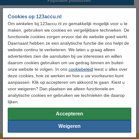
Populaire producten
Cookies op 123accu.nl
Om winkelen bij 123accu.nl zo gemakkelijk mogelijk voor u te
maken, gebruiken we cookies en vergelijkbare technieken. De
functionele cookies zorgen ervoor dat de website goed werkt.
Daarnaast hebben ze een analytische functie die ons helpt de
website continu te verbeteren. We laten u graag alleen
advertenties zien die aansluiten bij uw interesses en willen
123accu Xtreme Power AAA /
123accu Xtreme Power
daarom cookies gebruiken om uw gedrag binnen en buiten
MN2400 / LR03 alkaline batterij
knoopcellen multipack
onze website te volgen. In ons
cookiebeleid
leest u alles over
24 stuks
deze cookies, hoe ze werken en hoe u uw voorkeuren kunt
€ 14,50
€ 13,05
€ 5,95
€ 5,36
Inclusief 21%
Inclusief 21% BTW
aanpassen. Klik op accepteren om akkoord te gaan. Kiest u
voor weigeren? Dan plaatsen we alleen functionele en
BTW
analytische cookies en gebruiken we technieken die daarop
lijken.
Accepteren
Weigeren