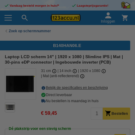
Vandaag besteld morgen in huis!*
Laagsteprijsgarantie!
Inloggen
Zoek op schermnummer
B140HAN06.E
Laptop LCD scherm 14" | 1920 x 1080 | Slimline IPS | Mat |
30-pins eDP connector | Ingebouwde inverter (PCB)
31 cm
14 inch
1920 x 1080
Mat (anti-reflecterend)
Bekijk de specificaties en beschrijving
Direct leverbaar
Nu bestellen is maandag in huis
€ 59,45
Bestellen
Dé plakstrip voor een stevig scherm