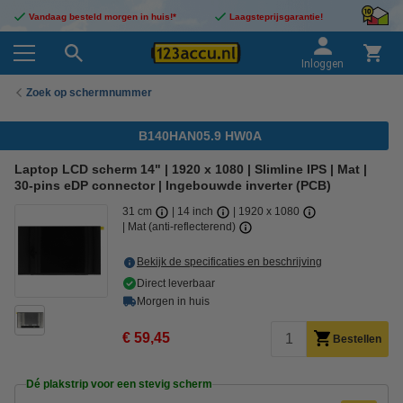
Vandaag besteld morgen in huis!*
Laagsteprijsgarantie!
Inloggen
Zoek op schermnummer
B140HAN05.9 HW0A
Laptop LCD scherm 14" | 1920 x 1080 | Slimline IPS | Mat |
30-pins eDP connector | Ingebouwde inverter (PCB)
31 cm
14 inch
1920 x 1080
Mat (anti-reflecterend)
Bekijk de specificaties en beschrijving
Direct leverbaar
Morgen in huis
€ 59,45
Bestellen
Dé plakstrip voor een stevig scherm