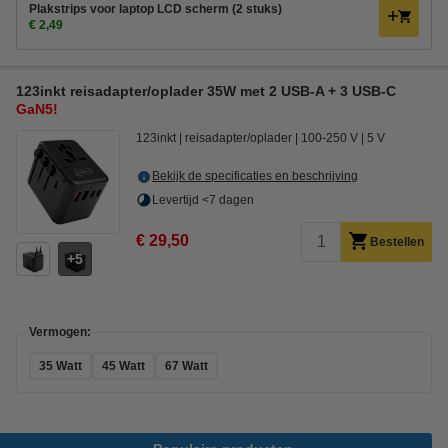
Plakstrips voor laptop LCD scherm (2 stuks)
€ 2,49
123inkt reisadapter/oplader 35W met 2 USB-A + 3 USB-C
GaN5!
123inkt
reisadapter/oplader
100-250 V
5 V
Bekijk de specificaties en beschrijving
Levertijd <7 dagen
€ 29,50
Bestellen
5
Vermogen:
35 Watt
45 Watt
67 Watt