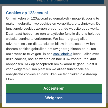
Populaire producten
Cookies op 123accu.nl
Om winkelen bij 123accu.nl zo gemakkelijk mogelijk voor u te
maken, gebruiken we cookies en vergelijkbare technieken. De
functionele cookies zorgen ervoor dat de website goed werkt.
Daarnaast hebben ze een analytische functie die ons helpt de
website continu te verbeteren. We laten u graag alleen
advertenties zien die aansluiten bij uw interesses en willen
123accu Xtreme Power AAA /
123accu Xtreme Power
daarom cookies gebruiken om uw gedrag binnen en buiten
MN2400 / LR03 alkaline batterij
knoopcellen multipack
onze website te volgen. In ons
cookiebeleid
leest u alles over
24 stuks
deze cookies, hoe ze werken en hoe u uw voorkeuren kunt
€ 14,50
€ 13,05
€ 5,95
€ 5,36
Inclusief 21%
Inclusief 21% BTW
aanpassen. Klik op accepteren om akkoord te gaan. Kiest u
voor weigeren? Dan plaatsen we alleen functionele en
BTW
analytische cookies en gebruiken we technieken die daarop
lijken.
Accepteren
Weigeren