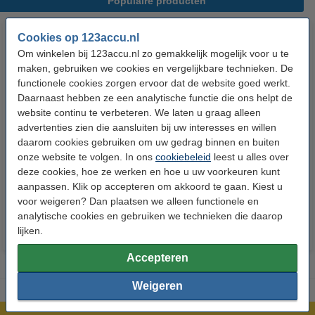
Populaire producten
Cookies op 123accu.nl
Om winkelen bij 123accu.nl zo gemakkelijk mogelijk voor u te
maken, gebruiken we cookies en vergelijkbare technieken. De
functionele cookies zorgen ervoor dat de website goed werkt.
Daarnaast hebben ze een analytische functie die ons helpt de
website continu te verbeteren. We laten u graag alleen
advertenties zien die aansluiten bij uw interesses en willen
123accu Xtreme Power AAA /
123accu Xtreme Power
daarom cookies gebruiken om uw gedrag binnen en buiten
MN2400 / LR03 alkaline batterij
knoopcellen multipack
onze website te volgen. In ons
cookiebeleid
leest u alles over
24 stuks
deze cookies, hoe ze werken en hoe u uw voorkeuren kunt
€ 14,50
€ 13,05
€ 5,95
€ 5,36
Inclusief 21%
Inclusief 21% BTW
aanpassen. Klik op accepteren om akkoord te gaan. Kiest u
voor weigeren? Dan plaatsen we alleen functionele en
BTW
analytische cookies en gebruiken we technieken die daarop
lijken.
Accepteren
Weigeren