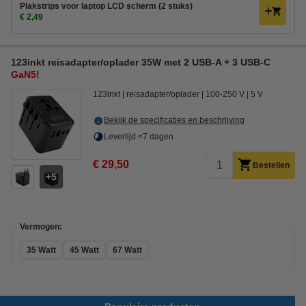
Plakstrips voor laptop LCD scherm (2 stuks)
€ 2,49
123inkt reisadapter/oplader 35W met 2 USB-A + 3 USB-C
GaN5!
123inkt
reisadapter/oplader
100-250 V
5 V
Bekijk de specificaties en beschrijving
Levertijd <7 dagen
€ 29,50
Bestellen
5
Vermogen:
35 Watt
45 Watt
67 Watt