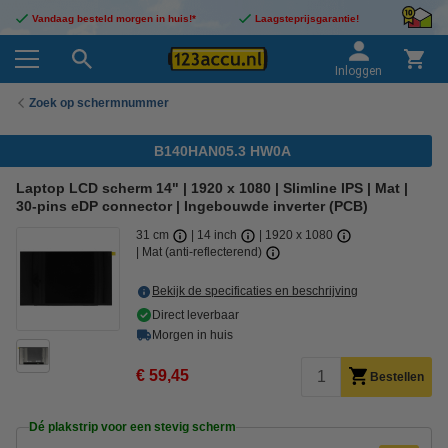
Vandaag besteld morgen in huis!*
Laagsteprijsgarantie!
Inloggen
Zoek op schermnummer
B140HAN05.3 HW0A
Laptop LCD scherm 14" | 1920 x 1080 | Slimline IPS | Mat |
30-pins eDP connector | Ingebouwde inverter (PCB)
31 cm
14 inch
1920 x 1080
Mat (anti-reflecterend)
Bekijk de specificaties en beschrijving
Direct leverbaar
Morgen in huis
€ 59,45
Bestellen
Dé plakstrip voor een stevig scherm