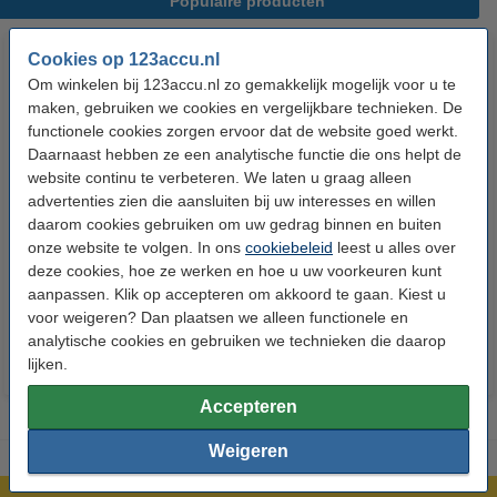
Populaire producten
Cookies op 123accu.nl
Om winkelen bij 123accu.nl zo gemakkelijk mogelijk voor u te
maken, gebruiken we cookies en vergelijkbare technieken. De
functionele cookies zorgen ervoor dat de website goed werkt.
Daarnaast hebben ze een analytische functie die ons helpt de
website continu te verbeteren. We laten u graag alleen
advertenties zien die aansluiten bij uw interesses en willen
123accu Xtreme Power AAA /
123accu Xtreme Power
daarom cookies gebruiken om uw gedrag binnen en buiten
MN2400 / LR03 alkaline batterij
knoopcellen multipack
onze website te volgen. In ons
cookiebeleid
leest u alles over
24 stuks
deze cookies, hoe ze werken en hoe u uw voorkeuren kunt
€ 14,50
€ 13,05
€ 5,95
€ 5,36
Inclusief 21%
Inclusief 21% BTW
aanpassen. Klik op accepteren om akkoord te gaan. Kiest u
voor weigeren? Dan plaatsen we alleen functionele en
BTW
analytische cookies en gebruiken we technieken die daarop
lijken.
Accepteren
Weigeren