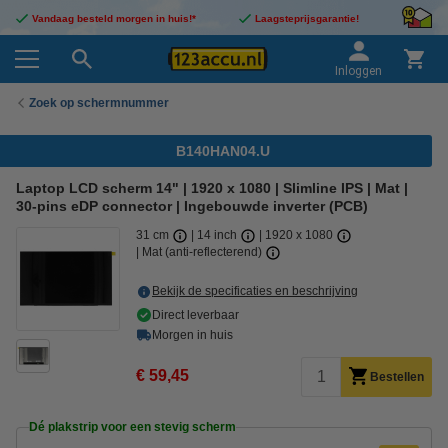
Vandaag besteld morgen in huis!*
Laagsteprijsgarantie!
Inloggen
Zoek op schermnummer
B140HAN04.U
Laptop LCD scherm 14" | 1920 x 1080 | Slimline IPS | Mat |
30-pins eDP connector | Ingebouwde inverter (PCB)
31 cm
14 inch
1920 x 1080
Mat (anti-reflecterend)
Bekijk de specificaties en beschrijving
Direct leverbaar
Morgen in huis
€ 59,45
Bestellen
Dé plakstrip voor een stevig scherm