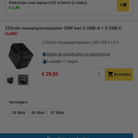
Plakstrips voor laptop LCD scherm (2 stuks)
€ 2,49
123inkt reisadapter/oplader 35W met 2 USB-A + 3 USB-C
GaN5!
123inkt
reisadapter/oplader
100-250 V
5 V
Bekijk de specificaties en beschrijving
Levertijd <7 dagen
€ 29,50
Bestellen
5
Vermogen:
35 Watt
45 Watt
67 Watt