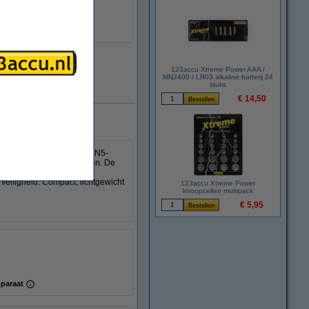
123accu Xtreme Power AAA /
MN2400 / LR03 alkaline batterij 24
stuks
Direct leverbaar
€ 14,50
lader. De geavanceerde GaN5-
ets en andere USB-apparaten. De
 apparaten tegelijk kunt
veiligheid. Compact, lichtgewicht
123accu Xtreme Power
knoopcellen multipack
€ 5,95
paraat