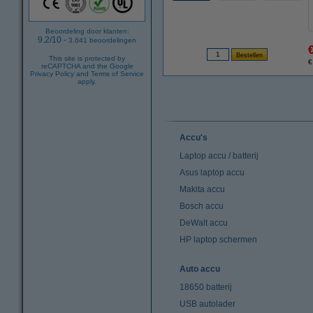
Beoordeling door klanten:
9.2
/
10
-
3.641
beoordelingen
This site is protected by
€
reCAPTCHA and the Google
Privacy Policy
and
Terms of Service
apply.
Accu's
Laptop accu / batterij
Asus laptop accu
Makita accu
Bosch accu
DeWalt accu
HP laptop schermen
Auto accu
18650 batterij
USB autolader