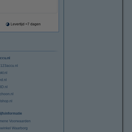
Levertijd <7 dagen
ccu.nl
 123accu.nl
kt.nl
ed.nl
3D.nl
choon.nl
lshop.nl
ijfsinformatie
mene Voorwaarden
swinkel Waarborg