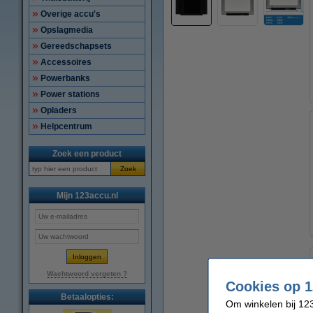
Overige accu's
Opslagmedia
Gereedschapsets
Accessoires
Powerbanks
Power stations
Opladers
Helpcentrum
Zoek een product
Zoek
Mijn 123accu.nl
Wachtwoord vergeten ?
Cookies op 1
Betaalopties:
Om winkelen bij 123