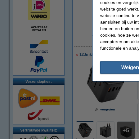
cookies en vergelij
website goed werkt.
website continu te 
aansluiten bij uw i
binnen en buiten on
cookies, hoe ze we
accepteren om akko
€
functionele en anal
123inkt reisadapter/oplader 3
Weiger
Verzendopties:
vergroten
5
Vertrouwde kwaliteit: