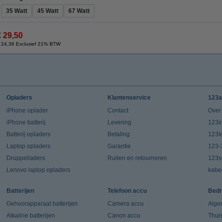
35 Watt
45 Watt
67 Watt
€ 29,50
 24,38 Exclusief 21% BTW
Opladers
Klantenservice
123a
iPhone oplader
Contact
Over
iPhone batterij
Levering
123in
Batterij opladers
Betaling
123l
Laptop opladers
Garantie
123-
Druppelladers
Ruilen en retourneren
123s
Lenovo laptop opladers
kabe
Batterijen
Telefoon accu
Bedr
Gehoorapparaat batterijen
Camera accu
Alge
Alkaline batterijen
Canon accu
Thui