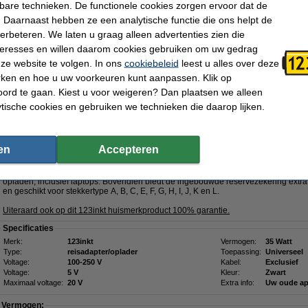
- 00C1RV
- 00NY436
- 0189YJ
kbare technieken. De functionele cookies zorgen ervoor dat de
- 01ER480
- 01YN131
- 01YN154
 Daarnaast hebben ze een analytische functie die ons helpt de
- 01YN155
- 01YN156
- 01YN157
- 01YN158
-
Klik hier voor meer productcodes
verbeteren. We laten u graag alleen advertenties zien die
nteresses en willen daarom cookies gebruiken om uw gedrag
Morgen in huis
ze website te volgen. In ons
cookiebeleid
leest u alles over deze
rken en hoe u uw voorkeuren kunt aanpassen. Klik op
€ 57,95
ord te gaan. Kiest u voor weigeren? Dan plaatsen we alleen
 47,89 Exclusief 21% BTW
ytische cookies en gebruiken we technieken die daarop lijken.
5W met 2 USB-A + 3 USB-C
GaN5!
Omschrijving
en
Accepteren
Met de 123inkt reisadapter 35W beschikt u over een krachtige en veelzijdige op
technologie, zorgt voor het efficiënt en snel opladen van o.a. smartphones, tabl
adapter heeft twee USB-A en drie USB-C poorten, waardoor u eenvoudig meerdere
opladen, inclusief laptops. Bovendien biedt de ingebouwde reservezekering extra 
en geschikt voor stekkertype A, B, C, E, F, G, H, I, J, K en L.
Uiteraard ook op dit 123inkt huismerkproduct 100% garantie.
Specificaties
Merk:
123inkt
Vermogen:
35 Watt
Type:
reisadapter/oplader
Toepassing:
Universeel
Voltage:
100-250 V
Kabel:
Exclusief
Voltage:
5 V
Kleur:
Zwart
Maximaal voltage:
20 V
Extra info:
Uw oude ap
Vermogen: