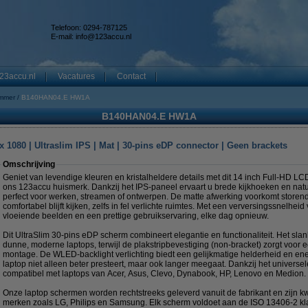
Telefoon: 0294-787125
E-mail:
info@123accu.nl
23accu.nl
Vacatures
Contact
mmer
B140HAN04.E HW1A
B140HAN04.E HW1A
 1080 | Ultraslim IPS | Mat | 30-pins eDP connector | Geen brackets
Omschrijving
Geniet van levendige kleuren en kristalheldere details met dit 14 inch Full-HD 
ons 123accu huismerk. Dankzij het IPS-paneel ervaart u brede kijkhoeken en na
perfect voor werken, streamen of ontwerpen. De matte afwerking voorkomt storend
comfortabel blijft kijken, zelfs in fel verlichte ruimtes. Met een verversingssnelhei
vloeiende beelden en een prettige gebruikservaring, elke dag opnieuw.
Dit UltraSlim 30-pins eDP scherm combineert elegantie en functionaliteit. Het sla
dunne, moderne laptops, terwijl de plakstripbevestiging (non-bracket) zorgt voor
montage. De WLED-backlight verlichting biedt een gelijkmatige helderheid en ene
laptop niet alleen beter presteert, maar ook langer meegaat. Dankzij het universel
compatibel met laptops van Acer, Asus, Clevo, Dynabook, HP, Lenovo en Medion.
Onze laptop schermen worden rechtstreeks geleverd vanuit de fabrikant en zijn kwa
merken zoals LG, Philips en Samsung. Elk scherm voldoet aan de ISO 13406-2 kla