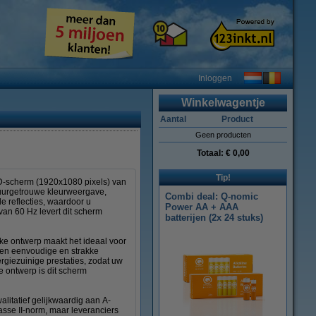
Inloggen
Winkelwagentje
Aantal
Product
Geen producten
Totaal:
€ 0,00
Tip!
LCD-scherm (1920x1080 pixels) van
tuurgetrouwe kleurweergave,
Combi deal: Q-nomic
e reflecties, waardoor u
Power AA + AAA
d van 60 Hz levert dit scherm
batterijen (2x 24 stuks)
nke ontwerp maakt het ideaal voor
 een eenvoudige en strakke
rgiezuinige prestaties, zodat uw
e ontwerp is dit scherm
litatief gelijkwaardig aan A-
sse II-norm, maar leveranciers