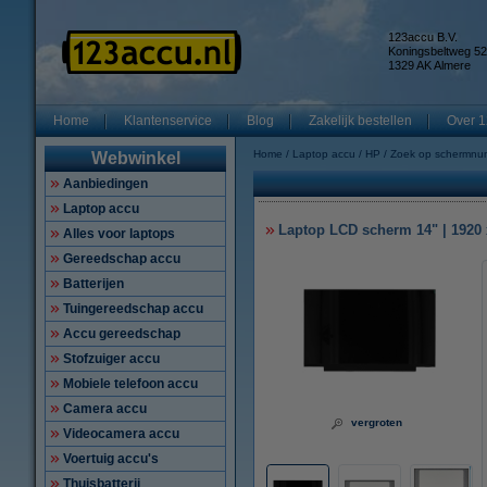
123accu B.V.
Koningsbeltweg 52
1329 AK Almere
Home
Klantenservice
Blog
Zakelijk bestellen
Over 1
Home
Laptop accu
HP
Zoek op schermnu
Webwinkel
Aanbiedingen
Laptop accu
Laptop LCD scherm 14" | 1920 x
Alles voor laptops
Gereedschap accu
Batterijen
Tuingereedschap accu
Accu gereedschap
Stofzuiger accu
Mobiele telefoon accu
Camera accu
vergroten
Videocamera accu
Voertuig accu's
Thuisbatterij