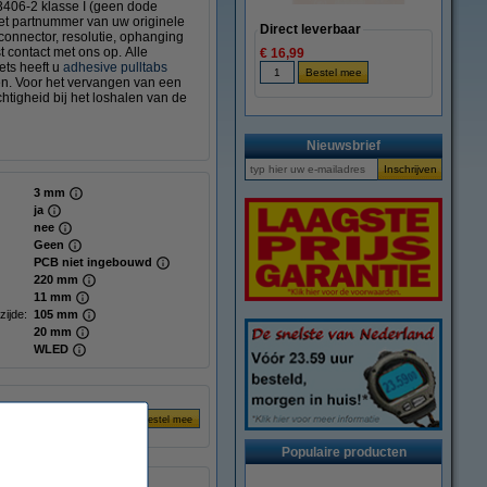
3406-2 klasse I (geen dode
het partnummer van uw originele
Direct leverbaar
 connector, resolutie, ophanging
t contact met ons op. Alle
€ 16,99
ts heeft u
adhesive pulltabs
gen. Voor het vervangen van een
tigheid bij het loshalen van de
Nieuwsbrief
3 mm
ja
nee
Geen
PCB niet ingebouwd
220 mm
11 mm
zijde:
105 mm
20 mm
WLED
Populaire producten