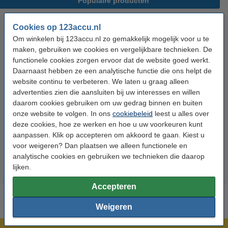
Populaire producten
Cookies op 123accu.nl
Om winkelen bij 123accu.nl zo gemakkelijk mogelijk voor u te
maken, gebruiken we cookies en vergelijkbare technieken. De
functionele cookies zorgen ervoor dat de website goed werkt.
Daarnaast hebben ze een analytische functie die ons helpt de
website continu te verbeteren. We laten u graag alleen
advertenties zien die aansluiten bij uw interesses en willen
123accu Xtreme Power AAA /
123accu Xtreme Power
daarom cookies gebruiken om uw gedrag binnen en buiten
MN2400 / LR03 alkaline batterij
knoopcellen multipack
onze website te volgen. In ons
cookiebeleid
leest u alles over
24 stuks
deze cookies, hoe ze werken en hoe u uw voorkeuren kunt
€ 14,50
€ 13,05
€ 5,95
€ 5,36
Inclusief 21%
Inclusief 21% BTW
aanpassen. Klik op accepteren om akkoord te gaan. Kiest u
voor weigeren? Dan plaatsen we alleen functionele en
BTW
analytische cookies en gebruiken we technieken die daarop
lijken.
Accepteren
Weigeren