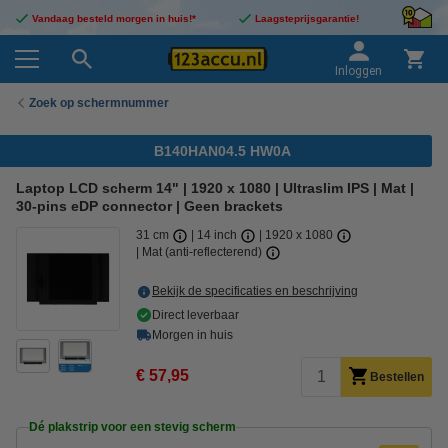
Vandaag besteld morgen in huis!*
Laagsteprijsgarantie!
Inloggen
Zoek op schermnummer
B140HAN04.5 HW0A
Laptop LCD scherm 14" | 1920 x 1080 | Ultraslim IPS | Mat |
30-pins eDP connector | Geen brackets
31 cm
14 inch
1920 x 1080
Mat (anti-reflecterend)
Bekijk de specificaties en beschrijving
Direct leverbaar
Morgen in huis
€ 57,95
Bestellen
Dé plakstrip voor een stevig scherm