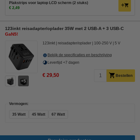
Plakstrips voor laptop LCD scherm (2 stuks)
€ 2,49
123inkt reisadapter/oplader 35W met 2 USB-A + 3 USB-C
GaN5!
123inkt
reisadapter/oplader
100-250 V
5 V
Bekijk de specificaties en beschrijving
Levertijd <7 dagen
€ 29,50
Bestellen
5
Vermogen:
35 Watt
45 Watt
67 Watt