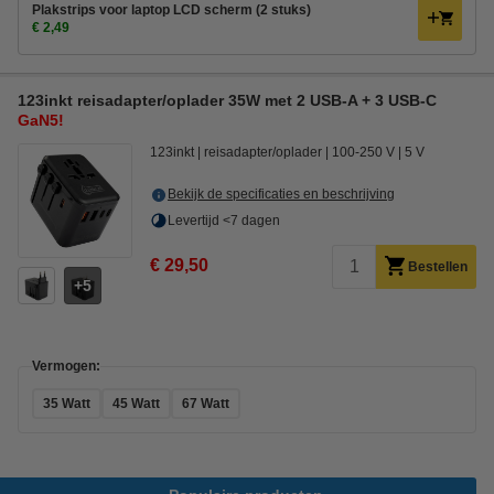
Plakstrips voor laptop LCD scherm (2 stuks)
€ 2,49
123inkt reisadapter/oplader 35W met 2 USB-A + 3 USB-C
GaN5!
123inkt
reisadapter/oplader
100-250 V
5 V
Bekijk de specificaties en beschrijving
Levertijd <7 dagen
€ 29,50
Bestellen
5
Vermogen:
35 Watt
45 Watt
67 Watt