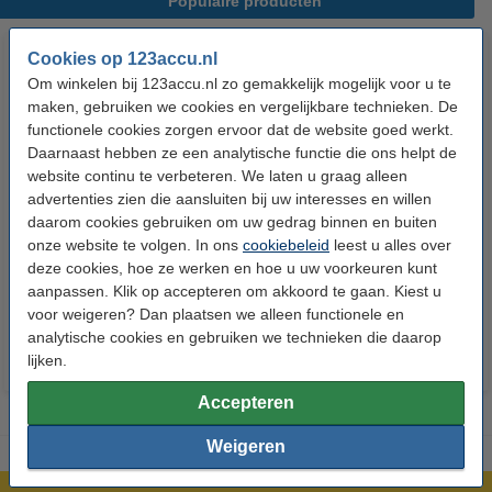
Populaire producten
Cookies op 123accu.nl
Om winkelen bij 123accu.nl zo gemakkelijk mogelijk voor u te
maken, gebruiken we cookies en vergelijkbare technieken. De
functionele cookies zorgen ervoor dat de website goed werkt.
Daarnaast hebben ze een analytische functie die ons helpt de
website continu te verbeteren. We laten u graag alleen
advertenties zien die aansluiten bij uw interesses en willen
123accu Xtreme Power AAA /
123accu Xtreme Power
daarom cookies gebruiken om uw gedrag binnen en buiten
MN2400 / LR03 alkaline batterij
knoopcellen multipack
onze website te volgen. In ons
cookiebeleid
leest u alles over
24 stuks
deze cookies, hoe ze werken en hoe u uw voorkeuren kunt
€ 14,50
€ 13,05
€ 5,95
€ 5,36
Inclusief 21%
Inclusief 21% BTW
aanpassen. Klik op accepteren om akkoord te gaan. Kiest u
voor weigeren? Dan plaatsen we alleen functionele en
BTW
analytische cookies en gebruiken we technieken die daarop
lijken.
Accepteren
Weigeren