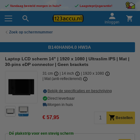
Vandaag besteld morgen in huis!*
Laagsteprijsgarantie!
Inloggen
Zoek op schermnummer
B140HAN04.0 HW3A
Laptop LCD scherm 14" | 1920 x 1080 | Ultraslim IPS | Mat |
30-pins eDP connector | Geen brackets
31 cm
14 inch
1920 x 1080
Mat (anti-reflecterend)
Bekijk de specificaties en beschrijving
Direct leverbaar
Morgen in huis
€ 57,95
Bestellen
Dé plakstrip voor een stevig scherm