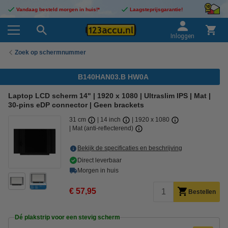
Vandaag besteld morgen in huis!*
Laagsteprijsgarantie!
Inloggen
Zoek op schermnummer
B140HAN03.B HW0A
Laptop LCD scherm 14" | 1920 x 1080 | Ultraslim IPS | Mat |
30-pins eDP connector | Geen brackets
31 cm
14 inch
1920 x 1080
Mat (anti-reflecterend)
Bekijk de specificaties en beschrijving
Direct leverbaar
Morgen in huis
€ 57,95
Bestellen
Dé plakstrip voor een stevig scherm