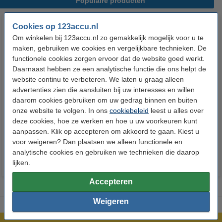
Populaire producten
Cookies op 123accu.nl
Om winkelen bij 123accu.nl zo gemakkelijk mogelijk voor u te
maken, gebruiken we cookies en vergelijkbare technieken. De
functionele cookies zorgen ervoor dat de website goed werkt.
Daarnaast hebben ze een analytische functie die ons helpt de
website continu te verbeteren. We laten u graag alleen
advertenties zien die aansluiten bij uw interesses en willen
123accu Xtreme Power AAA /
123accu Xtreme Power
daarom cookies gebruiken om uw gedrag binnen en buiten
MN2400 / LR03 alkaline batterij
knoopcellen multipack
onze website te volgen. In ons
cookiebeleid
leest u alles over
24 stuks
deze cookies, hoe ze werken en hoe u uw voorkeuren kunt
€ 14,50
€ 13,05
€ 5,95
€ 5,36
Inclusief 21%
Inclusief 21% BTW
aanpassen. Klik op accepteren om akkoord te gaan. Kiest u
voor weigeren? Dan plaatsen we alleen functionele en
BTW
analytische cookies en gebruiken we technieken die daarop
lijken.
Accepteren
Weigeren