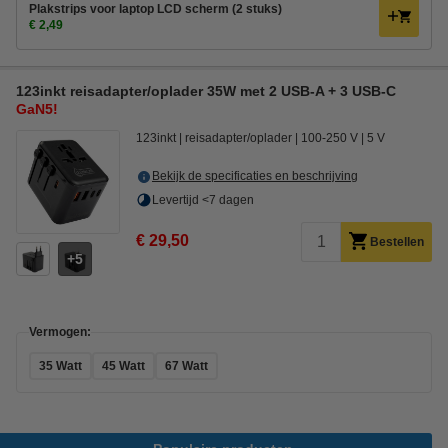
Plakstrips voor laptop LCD scherm (2 stuks)
€ 2,49
123inkt reisadapter/oplader 35W met 2 USB-A + 3 USB-C
GaN5!
123inkt
reisadapter/oplader
100-250 V
5 V
Bekijk de specificaties en beschrijving
Levertijd <7 dagen
€ 29,50
Bestellen
5
Vermogen:
35 Watt
45 Watt
67 Watt