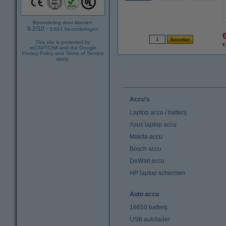
Beoordeling door klanten:
9.2
/
10
-
3.641
beoordelingen
This site is protected by
€
reCAPTCHA and the Google
Privacy Policy
and
Terms of Service
apply.
Accu's
Laptop accu / batterij
Asus laptop accu
Makita accu
Bosch accu
DeWalt accu
HP laptop schermen
Auto accu
18650 batterij
USB autolader