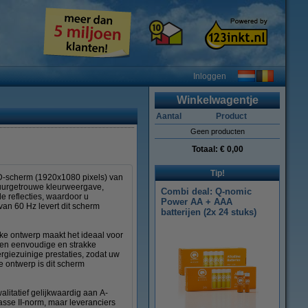
Inloggen
Winkelwagentje
Aantal
Product
Geen producten
Totaal:
€ 0,00
Tip!
LCD-scherm (1920x1080 pixels) van
tuurgetrouwe kleurweergave,
Combi deal: Q-nomic
e reflecties, waardoor u
Power AA + AAA
d van 60 Hz levert dit scherm
batterijen (2x 24 stuks)
nke ontwerp maakt het ideaal voor
 een eenvoudige en strakke
rgiezuinige prestaties, zodat uw
e ontwerp is dit scherm
litatief gelijkwaardig aan A-
sse II-norm, maar leveranciers