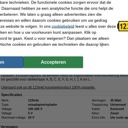
- 00C1RV
- 00NY436
- 0189YJ
kbare technieken. De functionele cookies zorgen ervoor dat de
- 01ER480
- 01YN131
- 01YN154
 Daarnaast hebben ze een analytische functie die ons helpt de
- 01YN155
- 01YN156
- 01YN157
- 01YN158
-
Klik hier voor meer productcodes
verbeteren. We laten u graag alleen advertenties zien die
nteresses en willen daarom cookies gebruiken om uw gedrag
Morgen in huis
ze website te volgen. In ons
cookiebeleid
leest u alles over deze
rken en hoe u uw voorkeuren kunt aanpassen. Klik op
€ 57,95
ord te gaan. Kiest u voor weigeren? Dan plaatsen we alleen
 47,89 Exclusief 21% BTW
ytische cookies en gebruiken we technieken die daarop lijken.
5W met 2 USB-A + 3 USB-C
GaN5!
Omschrijving
en
Accepteren
Met de 123inkt reisadapter 35W beschikt u over een krachtige en veelzijdige op
technologie, zorgt voor het efficiënt en snel opladen van o.a. smartphones, tabl
adapter heeft twee USB-A en drie USB-C poorten, waardoor u eenvoudig meerdere
opladen, inclusief laptops. Bovendien biedt de ingebouwde reservezekering extra 
en geschikt voor stekkertype A, B, C, E, F, G, H, I, J, K en L.
Uiteraard ook op dit 123inkt huismerkproduct 100% garantie.
Specificaties
Merk:
123inkt
Vermogen:
35 Watt
Type:
reisadapter/oplader
Toepassing:
Universeel
Voltage:
100-250 V
Kabel:
Exclusief
Voltage:
5 V
Kleur:
Zwart
Maximaal voltage:
20 V
Extra info:
Uw oude ap
Vermogen: