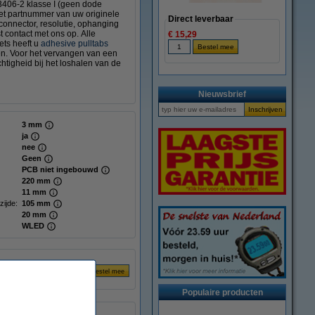
3406-2 klasse I (geen dode
het partnummer van uw originele
Direct leverbaar
 connector, resolutie, ophanging
t contact met ons op. Alle
€ 15,29
ts heeft u
adhesive pulltabs
gen. Voor het vervangen van een
tigheid bij het loshalen van de
Nieuwsbrief
3 mm
ja
nee
Geen
PCB niet ingebouwd
220 mm
11 mm
zijde:
105 mm
20 mm
WLED
Populaire producten