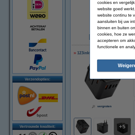
cookies en vergelij
website goed werkt.
website continu te 
aansluiten bij uw i
binnen en buiten on
cookies, hoe ze we
accepteren om akko
€
functionele en anal
123inkt reisadapter/oplader 3
Weiger
Verzendopties:
vergroten
5
Vertrouwde kwaliteit: