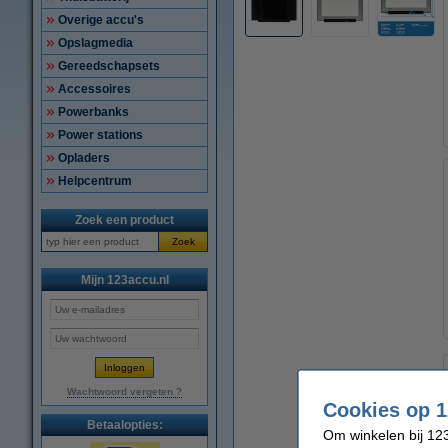
Overige accu's
Opslagmedia
Gereedschapsets
Accessoires
Powerbanks
Power stations
Opladers
Helpcentrum
Zoek een product
Zoek
Mijn 123accu.nl
Wachtwoord vergeten ?
Cookies op 1
Betaalopties:
Om winkelen bij 123