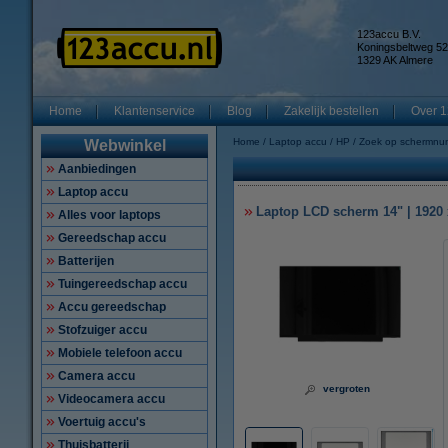
123accu B.V.
Koningsbeltweg 52
1329 AK Almere
Home
Klantenservice
Blog
Zakelijk bestellen
Over 1
Home
Laptop accu
HP
Zoek op schermnu
Webwinkel
Aanbiedingen
Laptop accu
Laptop LCD scherm 14" | 1920 x
Alles voor laptops
Gereedschap accu
Batterijen
Tuingereedschap accu
Accu gereedschap
Stofzuiger accu
Mobiele telefoon accu
Camera accu
vergroten
Videocamera accu
Voertuig accu's
Thuisbatterij