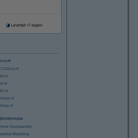
Levertijd <7 dagen
ccu.nl
 123accu.nl
kt.nl
ed.nl
3D.nl
choon.nl
lshop.nl
ijfsinformatie
mene Voorwaarden
swinkel Waarborg