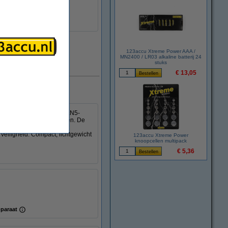
123accu Xtreme Power AAA /
MN2400 / LR03 alkaline batterij 24
stuks
Direct leverbaar
€ 13,05
lader. De geavanceerde GaN5-
ets en andere USB-apparaten. De
 apparaten tegelijk kunt
veiligheid. Compact, lichtgewicht
123accu Xtreme Power
knoopcellen multipack
€ 5,36
paraat