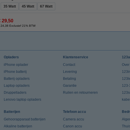
35 Watt
45 Watt
67 Watt
€ 29,50
 24,38 Exclusief 21% BTW
Opladers
Klantenservice
123a
iPhone oplader
Contact
Over
iPhone batterij
Levering
123in
Batterij opladers
Betaling
123l
Laptop opladers
Garantie
123-
Druppelladers
Ruilen en retourneren
123s
Lenovo laptop opladers
kabe
Batterijen
Telefoon accu
Bedr
Gehoorapparaat batterijen
Camera accu
Alge
Alkaline batterijen
Canon accu
Thui