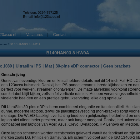
Telefoon: 0294-787125
E-mail:
info@123accu.nl
23accu.nl
Vacatures
Contact
mmer
B140HAN03.8 HW0A
B140HAN03.8 HW0A
 1080 | Ultraslim IPS | Mat | 30-pins eDP connector | Geen brackets
Omschrijving
Geniet van levendige kleuren en kristalheldere details met dit 14 inch Full-HD 
ons 123accu huismerk. Dankzij het IPS-paneel ervaart u brede kijkhoeken en na
perfect voor werken, streamen of ontwerpen. De matte afwerking voorkomt storend
comfortabel blijft kijken, zelfs in fel verlichte ruimtes. Met een verversingssnelhei
vloeiende beelden en een prettige gebruikservaring, elke dag opnieuw.
Dit UltraSlim 30-pins eDP scherm combineert elegantie en functionaliteit. Het sla
dunne, moderne laptops, terwijl de plakstripbevestiging (non-bracket) zorgt voor
montage. De WLED-backlight verlichting biedt een gelijkmatige helderheid en ene
laptop niet alleen beter presteert, maar ook langer meegaat. Dankzij het universel
compatibel met laptops van Acer, Asus, Clevo, Dynabook, HP, Lenovo en Medion.
Onze laptop schermen worden rechtstreeks geleverd vanuit de fabrikant en zijn kwa
merken zoals LG, Philips en Samsung. Elk scherm voldoet aan de ISO 13406-2 kla