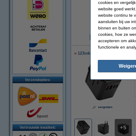
cookies en vergelij
website goed werkt.
website continu te 
aansluiten bij uw i
binnen en buiten on
cookies, hoe ze we
accepteren om akko
€
functionele en anal
123inkt reisadapter/oplader 3
Weiger
Verzendopties:
vergroten
5
Vertrouwde kwaliteit: