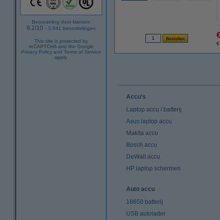
Beoordeling door klanten:
9.2
/
10
-
3.641
beoordelingen
This site is protected by
€
reCAPTCHA and the Google
Privacy Policy
and
Terms of Service
apply.
Accu's
Laptop accu / batterij
Asus laptop accu
Makita accu
Bosch accu
DeWalt accu
HP laptop schermen
Auto accu
18650 batterij
USB autolader