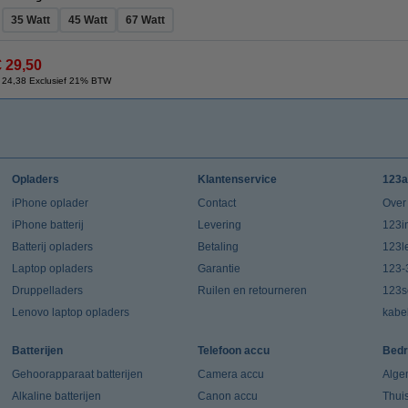
35 Watt
45 Watt
67 Watt
€ 29,50
 24,38 Exclusief 21% BTW
Opladers
Klantenservice
123a
iPhone oplader
Contact
Over
iPhone batterij
Levering
123in
Batterij opladers
Betaling
123l
Laptop opladers
Garantie
123-
Druppelladers
Ruilen en retourneren
123s
Lenovo laptop opladers
kabe
Batterijen
Telefoon accu
Bedr
Gehoorapparaat batterijen
Camera accu
Alge
Alkaline batterijen
Canon accu
Thui