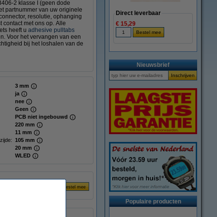
3406-2 klasse I (geen dode
het partnummer van uw originele
Direct leverbaar
 connector, resolutie, ophanging
t contact met ons op. Alle
€ 15,29
ts heeft u
adhesive pulltabs
gen. Voor het vervangen van een
tigheid bij het loshalen van de
Nieuwsbrief
3 mm
ja
nee
Geen
PCB niet ingebouwd
220 mm
11 mm
zijde:
105 mm
20 mm
WLED
Populaire producten