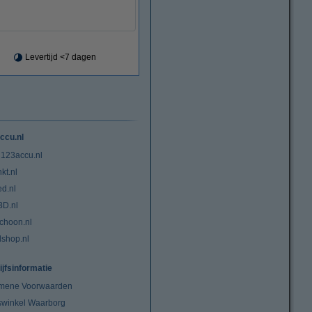
Levertijd <7 dagen
ccu.nl
 123accu.nl
kt.nl
ed.nl
3D.nl
choon.nl
lshop.nl
ijfsinformatie
mene Voorwaarden
swinkel Waarborg