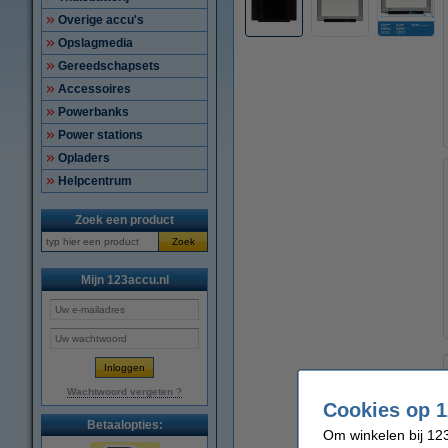
Overige accu's
Opslagmedia
Gereedschapsets
Accessoires
Powerbanks
Power stations
Opladers
Helpcentrum
Zoek een product
Zoek
Mijn 123accu.nl
Wachtwoord vergeten ?
Cookies op 1
Betaalopties:
Om winkelen bij 123