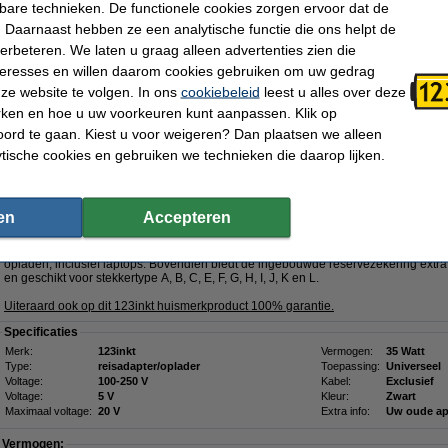
- 00C1RV
- 00NY436
- 0189YJ
kbare technieken. De functionele cookies zorgen ervoor dat de
- 01ER480
- 01YN131
- 01YN154
 Daarnaast hebben ze een analytische functie die ons helpt de
- 01YN155
- 01YN156
- 01YN157
- 01YN158
-
Klik hier voor meer productcodes
verbeteren. We laten u graag alleen advertenties zien die
nteresses en willen daarom cookies gebruiken om uw gedrag
Morgen in huis
ze website te volgen. In ons
cookiebeleid
leest u alles over deze
rken en hoe u uw voorkeuren kunt aanpassen. Klik op
€ 57,95
ord te gaan. Kiest u voor weigeren? Dan plaatsen we alleen
 47,89 Exclusief 21% BTW
ytische cookies en gebruiken we technieken die daarop lijken.
5W met 2 USB-A + 3 USB-C
GaN5!
Omschrijving
en
Accepteren
Met de 123inkt reisadapter 35W beschikt u over een krachtige en veelzijdige op
technologie, zorgt voor het efficiënt en snel opladen van o.a. smartphones, tabl
adapter heeft twee USB-A en drie USB-C poorten, waardoor u eenvoudig meerdere
opladen, inclusief laptops. Bovendien biedt de ingebouwde reservezekering extra 
en geschikt voor stekkertype A, B, C, E, F, G, H, I, J, K en L.
Uiteraard ook op dit 123inkt huismerkproduct 100% garantie.
Specificaties
Merk:
123inkt
Vermogen:
35 Watt
Type:
reisadapter/oplader
Toepassing:
Universeel
Voltage:
100-250 V
Kabel:
Exclusief
Voltage:
5 V
Kleur:
Zwart
Maximaal voltage:
20 V
Extra info:
Uw oude ap
Vermogen: