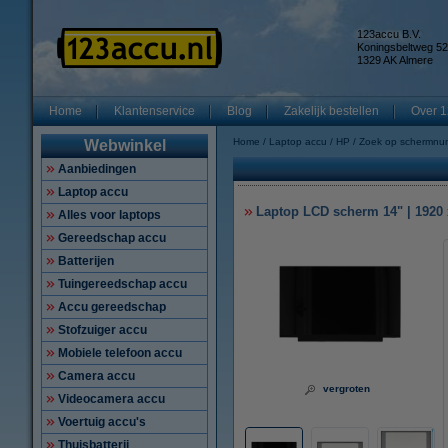
123accu B.V.
Koningsbeltweg 52
1329 AK Almere
Home
Klantenservice
Blog
Zakelijk bestellen
Over 1
Home
Laptop accu
HP
Zoek op schermnu
Webwinkel
Aanbiedingen
Laptop accu
Laptop LCD scherm 14" | 1920 x
Alles voor laptops
Gereedschap accu
Batterijen
Tuingereedschap accu
Accu gereedschap
Stofzuiger accu
Mobiele telefoon accu
Camera accu
vergroten
Videocamera accu
Voertuig accu's
Thuisbatterij