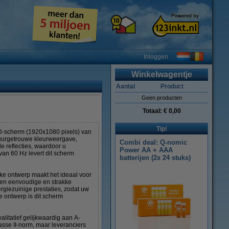
Inloggen
Winkelwagentje
Aantal
Product
Geen producten
Totaal:
€ 0,00
Tip!
LCD-scherm (1920x1080 pixels) van
tuurgetrouwe kleurweergave,
Combi deal: Q-nomic
e reflecties, waardoor u
Power AA + AAA
d van 60 Hz levert dit scherm
batterijen (2x 24 stuks)
nke ontwerp maakt het ideaal voor
 een eenvoudige en strakke
rgiezuinige prestaties, zodat uw
e ontwerp is dit scherm
litatief gelijkwaardig aan A-
sse II-norm, maar leveranciers