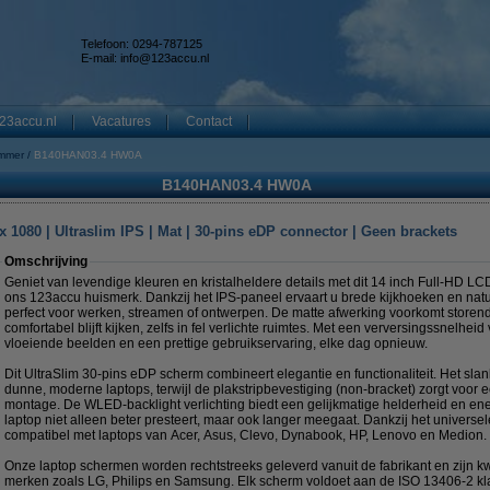
Telefoon: 0294-787125
E-mail:
info@123accu.nl
23accu.nl
Vacatures
Contact
mmer
B140HAN03.4 HW0A
B140HAN03.4 HW0A
 1080 | Ultraslim IPS | Mat | 30-pins eDP connector | Geen brackets
Omschrijving
Geniet van levendige kleuren en kristalheldere details met dit 14 inch Full-HD 
ons 123accu huismerk. Dankzij het IPS-paneel ervaart u brede kijkhoeken en na
perfect voor werken, streamen of ontwerpen. De matte afwerking voorkomt storend
comfortabel blijft kijken, zelfs in fel verlichte ruimtes. Met een verversingssnelhei
vloeiende beelden en een prettige gebruikservaring, elke dag opnieuw.
Dit UltraSlim 30-pins eDP scherm combineert elegantie en functionaliteit. Het sla
dunne, moderne laptops, terwijl de plakstripbevestiging (non-bracket) zorgt voor
montage. De WLED-backlight verlichting biedt een gelijkmatige helderheid en ene
laptop niet alleen beter presteert, maar ook langer meegaat. Dankzij het universel
compatibel met laptops van Acer, Asus, Clevo, Dynabook, HP, Lenovo en Medion.
Onze laptop schermen worden rechtstreeks geleverd vanuit de fabrikant en zijn kwa
merken zoals LG, Philips en Samsung. Elk scherm voldoet aan de ISO 13406-2 kla