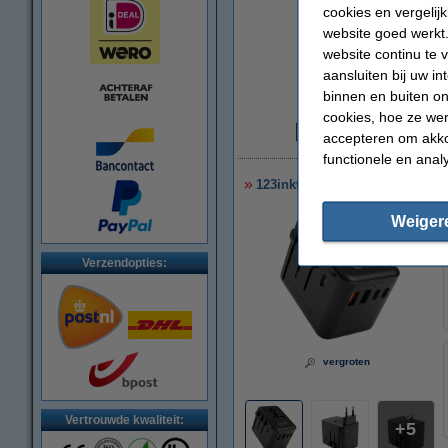
cookies en vergelij
website goed werkt.
website continu te 
aansluiten bij uw i
binnen en buiten on
cookies, hoe ze we
accepteren om akko
€
functionele en anal
123inkt reisadapter/oplader 3
Weiger
Verzendopties:
vergroten
Vertrouwde kwaliteit:
5