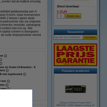
 zonder dat de batterij onnodig
Direct leverbaar
litatief gelijkwaardig aan A-
€ 15,29
sse II-norm, maar leveranciers
3406-2 klasse I (geen dode
het partnummer van uw originele
 connector, resolutie, ophanging
t contact met ons op. Alle
n laptop scherm is doorgaans
Nieuwsbrief
n de oude displaymodule vereist
mm
ven en Onder (4 Brackets - 8
ten)
Populaire producten
B niet ingebouwd
0 mm
 mm
0 mm
 mm
LED
123accu Xtreme Power AAA /
MN2400 / LR03 alkaline batterij 24