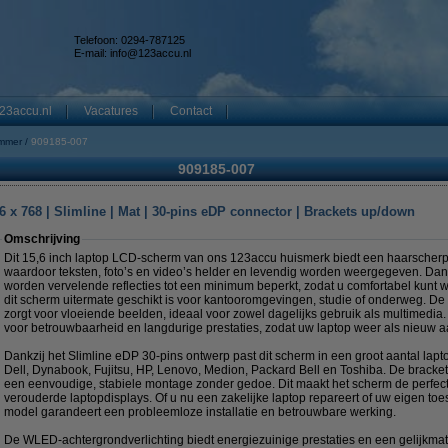
Telefoon: 0294-787125
E-mail:
info@123accu.nl
23accu.nl
Vacatures
Contact
mmer
909185-007
909185-007
 x 768 | Slimline | Mat | 30-pins eDP connector | Brackets up/down
Omschrijving
Dit 15,6 inch laptop LCD-scherm van ons 123accu huismerk biedt een haarscherp
waardoor teksten, foto’s en video’s helder en levendig worden weergegeven. Da
worden vervelende reflecties tot een minimum beperkt, zodat u comfortabel kunt wer
dit scherm uitermate geschikt is voor kantooromgevingen, studie of onderweg. De
zorgt voor vloeiende beelden, ideaal voor zowel dagelijks gebruik als multimedia
voor betrouwbaarheid en langdurige prestaties, zodat uw laptop weer als nieuw a
Dankzij het Slimline eDP 30-pins ontwerp past dit scherm in een groot aantal lap
Dell, Dynabook, Fujitsu, HP, Lenovo, Medion, Packard Bell en Toshiba. De brack
een eenvoudige, stabiele montage zonder gedoe. Dit maakt het scherm de perfect
verouderde laptopdisplays. Of u nu een zakelijke laptop repareert of uw eigen toes
model garandeert een probleemloze installatie en betrouwbare werking.
De WLED-achtergrondverlichting biedt energiezuinige prestaties en een gelijkmat