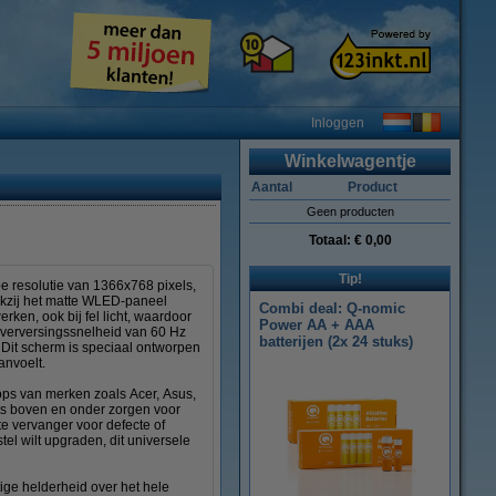
Inloggen
Winkelwagentje
Aantal
Product
Geen producten
Totaal:
€ 0,00
Tip!
e resolutie van 1366x768 pixels,
nkzij het matte WLED-paneel
Combi deal: Q-nomic
ken, ook bij fel licht, waardoor
Power AA + AAA
 verversingssnelheid van 60 Hz
batterijen (2x 24 stuks)
. Dit scherm is speciaal ontworpen
anvoelt.
tops van merken zoals Acer, Asus,
ets boven en onder zorgen voor
e vervanger voor defecte of
tel wilt upgraden, dit universele
ige helderheid over het hele