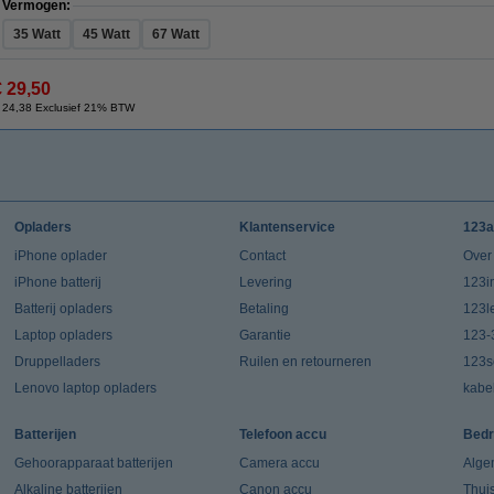
Vermogen:
35 Watt
45 Watt
67 Watt
€ 29,50
 24,38 Exclusief 21% BTW
Opladers
Klantenservice
123a
iPhone oplader
Contact
Over
iPhone batterij
Levering
123in
Batterij opladers
Betaling
123l
Laptop opladers
Garantie
123-
Druppelladers
Ruilen en retourneren
123s
Lenovo laptop opladers
kabe
Batterijen
Telefoon accu
Bedr
Gehoorapparaat batterijen
Camera accu
Alge
Alkaline batterijen
Canon accu
Thui