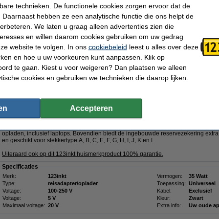
- 00HM066
- 00HT623
- 00HT624
kbare technieken. De functionele cookies zorgen ervoor dat de
- 00HT987
- 00NY500
- 00NY640
 Daarnaast hebben ze een analytische functie die ons helpt de
- 00UP056
- 00UP057
- 00UR896
verbeteren. We laten u graag alleen advertenties zien die
- 01EN013
-
Klik hier voor meer productcodes
nteresses en willen daarom cookies gebruiken om uw gedrag
ze website te volgen. In ons
cookiebeleid
leest u alles over deze
Morgen in huis
rken en hoe u uw voorkeuren kunt aanpassen. Klik op
€ 49,50
ord te gaan. Kiest u voor weigeren? Dan plaatsen we alleen
 40,91 Exclusief 21% BTW
ytische cookies en gebruiken we technieken die daarop lijken.
5W met 2 USB-A + 3 USB-C
GaN5!
Omschrijving
en
Accepteren
Met de 123inkt reisadapter 35W beschikt u over een krachtige en veelzijdige op
technologie, zorgt voor het efficiënt en snel opladen van o.a. smartphones, tabl
adapter heeft twee USB-A en drie USB-C poorten, waardoor u eenvoudig meerdere
opladen, inclusief laptops. Bovendien biedt de ingebouwde reservezekering extra 
en geschikt voor stekkertype A, B, C, E, F, G, H, I, J, K en L.
Uiteraard ook op dit 123inkt huismerkproduct 100% garantie.
Specificaties
Merk:
123inkt
Vermogen:
35 Watt
Type:
reisadapter/oplader
Toepassing:
Universeel
Voltage:
100-250 V
Kabel:
Exclusief
Voltage:
5 V
Kleur:
Zwart
Maximaal voltage:
20 V
Extra info:
Uw oude ap