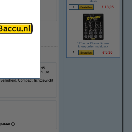
stuks
€ 13,05
Direct leverbaar
123accu Xtreme Power
knoopcellen multipack
€ 5,36
lader. De geavanceerde GaN5-
ets en andere USB-apparaten. De
 apparaten tegelijk kunt
veiligheid. Compact, lichtgewicht
paraat