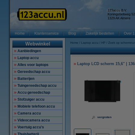
123accu B.V.
Koningsbeltweg 52
1329 AK Almere
Home
Klantenservice
Blog
Zakelijk bestellen
Over 1
Home
Laptop accu
HP
Zoek op schermnu
Webwinkel
Aanbiedingen
Laptop accu
Laptop LCD scherm 15,6" | 1366
Alles voor laptops
Gereedschap accu
Batterijen
Tuingereedschap accu
Accu gereedschap
Stofzuiger accu
Mobiele telefoon accu
Camera accu
vergroten
Videocamera accu
Voertuig accu's
Thuisbatterij