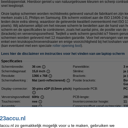
beeldoppervlak. Hierdoor geniet u van natuurgetrouwe kleuren en scherp contrast,
snel leegloopt.
Onze laptop schermen worden rechtstreeks geleverd vanuit de fabrikant en zijn kwa
merken zoals LG, Philips en Samsung. Elk scherm voldoet aan de ISO 13406-2 kla
testen deze extra streng, waardoor de geleverde kwaliteit overeenkomt met ISO 1
pixels). Wij adviseren altijd om het nieuwe scherm te bestellen aan de hand van 
scherm en de specificaties te controleren, zoals het aantal pins, de positie van de
(brackets) en verversingssnelheid. Twijfelt u welk scherm geschikt is? Neem gerus
schermen worden geleverd met 12 maanden garantie. Voor het vervangen van ee
enkel een kruiskopschroevendraaier en enige voorzichtigheid bij het loshalen va
(kan eventueel met een speciale
roller opening tool
).
Lees hier de disclaimer en instructies voor het vinden van uw laptop scherm
Specificaties
Schermbreedte:
36 cm
Paneeldikte:
3 
Schermdiagonaal:
15,6 inch
Slimline:
ja
Resolutie:
1366 x 768
Brackets:
ja
Schermafwerking :
Mat (anti-reflecterend)
Positie brackets:
Bo
Ga
Display-connector:
30-pins eDP (0.5mm pitch)
Ingebouwde PCB:
PC
Verversingssnelheid:
60Hz
PCB-lengte:
28
Touchscreen:
nee
Inverterconnector hoogte:
11
Assembly:
nee
Connectoroffset vanaf rechterzijde:
11
Paneelhoogte:
224 mm
Connectorbreedte :
20
Paneelbreedte:
360 mm
Achtergrondverlichting:
W
23accu.nl
accu.nl zo gemakkelijk mogelijk voor u te maken, gebruiken we
Dit product vervangt partnummers: