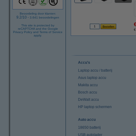
Beoordeling door klanten:
9.2
/
10
-
3.641
beoordelingen
This site is protected by
reCAPTCHA and the Google
€
Privacy Policy
and
Terms of Service
apply.
Accu's
Laptop accu / batterij
Asus laptop accu
Makita accu
Bosch accu
DeWalt accu
HP laptop schermen
Auto accu
18650 batterij
USB autolader