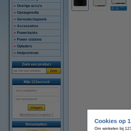
Overige accu's
Opslagmedia
Gereedschapsets
Accessoires
Powerbanks
Power stations
Opladers
Helpcentrum
Zoek een product
Zoek
Mijn 123accu.nl
Wachtwoord vergeten ?
Cookies op 1
Betaalopties:
Om winkelen bij 123