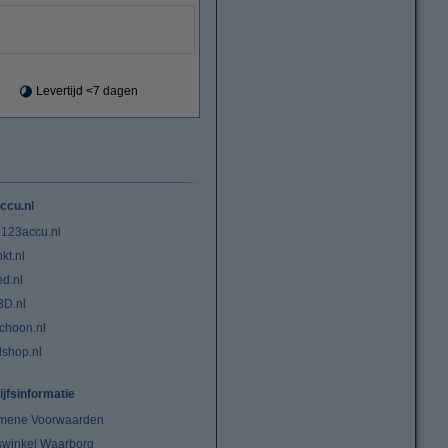
Levertijd <7 dagen
ccu.nl
 123accu.nl
kt.nl
ed.nl
3D.nl
choon.nl
lshop.nl
ijfsinformatie
mene Voorwaarden
swinkel Waarborg