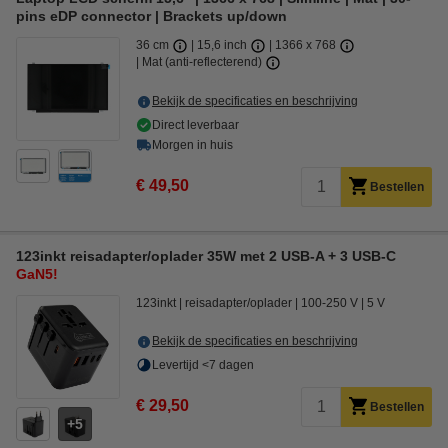
pins eDP connector | Brackets up/down
36 cm
15,6 inch
1366 x 768
Mat (anti-reflecterend)
Bekijk de specificaties en beschrijving
Direct leverbaar
Morgen in huis
€ 49,50
Bestellen
123inkt reisadapter/oplader 35W met 2 USB-A + 3 USB-C
GaN5!
123inkt
reisadapter/oplader
100-250 V
5 V
Bekijk de specificaties en beschrijving
Levertijd <7 dagen
€ 29,50
Bestellen
5