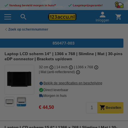
Vandaag besteld morgen in huis!*
Laagsteprijsgarantie!
Inloggen
Zoek op schermnummer
850477-003
Laptop LCD scherm 14" | 1366 x 768 | Slimline | Mat | 30-pins
eDP connector | Brackets up/down
32 cm
14 inch
1366 x 768
Mat (anti-reflecterend)
Bekijk de specificaties en beschrijving
Direct leverbaar
Morgen in huis
€ 44,50
Bestellen
Laptop LCD scherm 15,6" | 1366 x 768 | Slimline | Mat | 30-