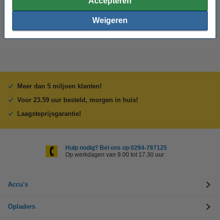
Accepteren
BTW
Weigeren
Meer dan 5 miljoen klanten!
Voor 23.59 uur besteld, morgen in huis!
Laagsteprijsgarantie!
Hulp nodig? Bel ons op 0294-787125
Op werkdagen van 9.00 tot 17.30 uur
Accu's
Opladers