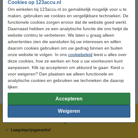
Cookies op 123accu.nl
Om winkelen bij 123accu.nl zo gemakkelijk mogelijk voor u te
maken, gebruiken we cookies en vergelijkbare technieken. De
functionele cookies zorgen ervoor dat de website goed werkt.
Daarnaast hebben ze een analytische functie die ons helpt de
123accu Xtreme Power AAA /
123accu Xtreme Power
website continu te verbeteren. We laten u graag alleen
MN2400 / LR03 alkaline batterij
knoopcellen multipack
advertenties zien die aansluiten bij uw interesses en willen
24 stuks
daarom cookies gebruiken om uw gedrag binnen en buiten
€ 14,50
€ 13,05
€ 5,95
€ 5,36
Inclusief 21%
Inclusief 21% BTW
onze website te volgen. In ons
cookiebeleid
leest u alles over
BTW
deze cookies, hoe ze werken en hoe u uw voorkeuren kunt
aanpassen. Klik op accepteren om akkoord te gaan. Kiest u
voor weigeren? Dan plaatsen we alleen functionele en
analytische cookies en gebruiken we technieken die daarop
lijken.
Accepteren
Weigeren
Meer dan 5 miljoen klanten!
Voor 23.59 uur besteld, morgen in huis!
Laagsteprijsgarantie!