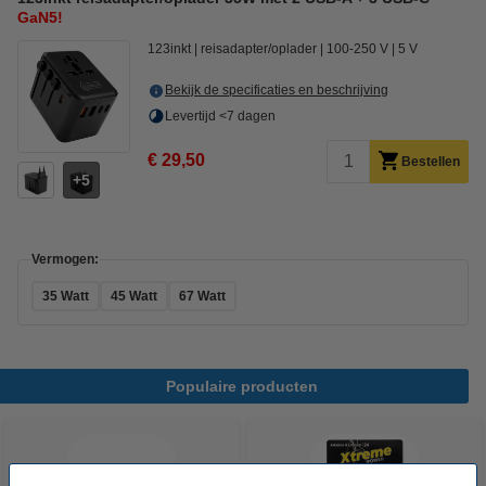
GaN5!
123inkt
reisadapter/oplader
100-250 V
5 V
Bekijk de specificaties en beschrijving
Levertijd <7 dagen
€ 29,50
Bestellen
5
Vermogen:
35 Watt
45 Watt
67 Watt
Populaire producten