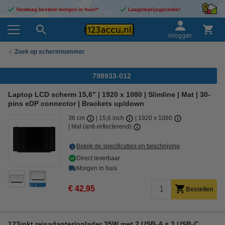
Vandaag besteld morgen in huis!*
Laagsteprijsgarantie!
Inloggen
Zoek op schermnummer
798933-012
Laptop LCD scherm 15,6" | 1920 x 1080 | Slimline | Mat | 30-
pins eDP connector | Brackets up/down
36 cm
15,6 inch
1920 x 1080
Mat (anti-reflecterend)
Bekijk de specificaties en beschrijving
Direct leverbaar
Morgen in huis
€ 42,95
Bestellen
123inkt reisadapter/oplader 35W met 2 USB-A + 3 USB-C