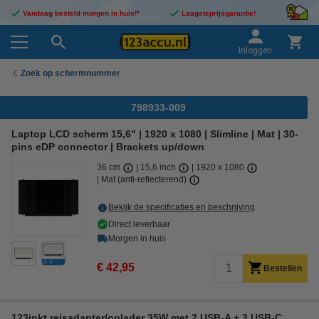
Vandaag besteld morgen in huis!*
Laagsteprijsgarantie!
Inloggen
Zoek op schermnummer
798933-009
Laptop LCD scherm 15,6" | 1920 x 1080 | Slimline | Mat | 30-
pins eDP connector | Brackets up/down
36 cm
15,6 inch
1920 x 1080
Mat (anti-reflecterend)
Bekijk de specificaties en beschrijving
Direct leverbaar
Morgen in huis
€ 42,95
Bestellen
123inkt reisadapter/oplader 35W met 2 USB-A + 3 USB-C