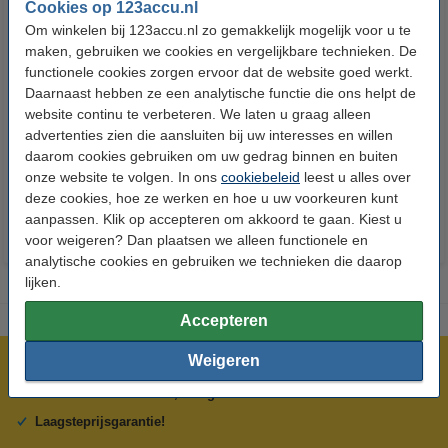
Cookies op 123accu.nl
Om winkelen bij 123accu.nl zo gemakkelijk mogelijk voor u te
maken, gebruiken we cookies en vergelijkbare technieken. De
functionele cookies zorgen ervoor dat de website goed werkt.
Daarnaast hebben ze een analytische functie die ons helpt de
123accu Xtreme Power AAA /
123accu Xtreme Power
website continu te verbeteren. We laten u graag alleen
MN2400 / LR03 alkaline batterij
knoopcellen multipack
advertenties zien die aansluiten bij uw interesses en willen
24 stuks
daarom cookies gebruiken om uw gedrag binnen en buiten
€ 14,50
€ 13,05
€ 5,95
€ 5,36
Inclusief 21%
Inclusief 21% BTW
onze website te volgen. In ons
cookiebeleid
leest u alles over
BTW
deze cookies, hoe ze werken en hoe u uw voorkeuren kunt
aanpassen. Klik op accepteren om akkoord te gaan. Kiest u
voor weigeren? Dan plaatsen we alleen functionele en
analytische cookies en gebruiken we technieken die daarop
lijken.
Accepteren
Weigeren
Meer dan 5 miljoen klanten!
Voor 23.59 uur besteld, morgen in huis!
Laagsteprijsgarantie!