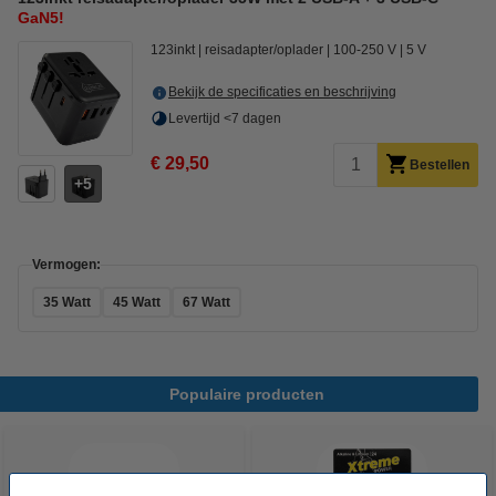
GaN5!
123inkt
reisadapter/oplader
100-250 V
5 V
Bekijk de specificaties en beschrijving
Levertijd <7 dagen
€ 29,50
Bestellen
5
Vermogen:
35 Watt
45 Watt
67 Watt
Populaire producten