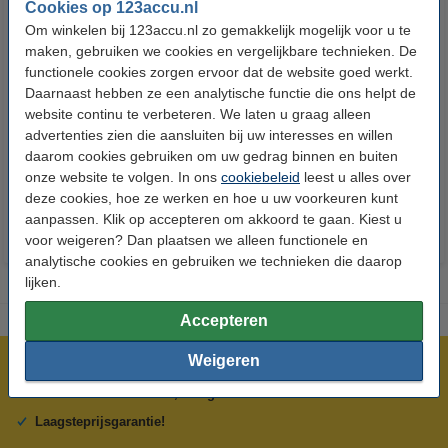
Cookies op 123accu.nl
Om winkelen bij 123accu.nl zo gemakkelijk mogelijk voor u te
maken, gebruiken we cookies en vergelijkbare technieken. De
functionele cookies zorgen ervoor dat de website goed werkt.
Daarnaast hebben ze een analytische functie die ons helpt de
123accu Xtreme Power AAA /
123accu Xtreme Power
website continu te verbeteren. We laten u graag alleen
MN2400 / LR03 alkaline batterij
knoopcellen multipack
advertenties zien die aansluiten bij uw interesses en willen
24 stuks
daarom cookies gebruiken om uw gedrag binnen en buiten
€ 14,50
€ 13,05
€ 5,95
€ 5,36
Inclusief 21%
Inclusief 21% BTW
onze website te volgen. In ons
cookiebeleid
leest u alles over
BTW
deze cookies, hoe ze werken en hoe u uw voorkeuren kunt
aanpassen. Klik op accepteren om akkoord te gaan. Kiest u
voor weigeren? Dan plaatsen we alleen functionele en
analytische cookies en gebruiken we technieken die daarop
lijken.
Accepteren
Weigeren
Meer dan 5 miljoen klanten!
Voor 23.59 uur besteld, morgen in huis!
Laagsteprijsgarantie!