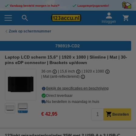
Vandaag besteld morgen in huis!*
Laagsteprijsgarantie!
Inloggen
Zoek op schermnummer
798919-CD2
Laptop LCD scherm 15,6" | 1920 x 1080 | Slimline | Mat | 30-
pins eDP connector | Brackets up/down
36 cm
15,6 inch
1920 x 1080
Mat (anti-reflecterend)
Bekijk de specificaties en beschrijving
Direct leverbaar
Nu bestellen is maandag in huis
€ 42,95
Bestellen
123inkt reisadapter/oplader 35W met 2 USB-A + 3 USB-C