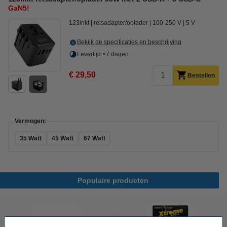
GaN5!
123inkt
reisadapter/oplader
100-250 V
5 V
Bekijk de specificaties en beschrijving
Levertijd <7 dagen
€ 29,50
Bestellen
5
Vermogen:
35 Watt
45 Watt
67 Watt
Populaire producten