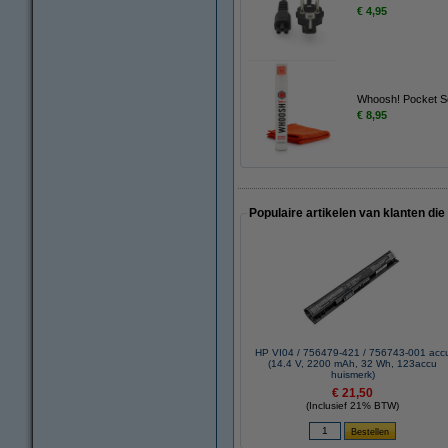
€ 4,95
Whoosh! Pocket Sc
€ 8,95
Populaire artikelen van klanten die
HP VI04 / 756479-421 / 756743-001 acc
(14.4 V, 2200 mAh, 32 Wh, 123accu
huismerk)
€ 21,50
(Inclusief 21% BTW)