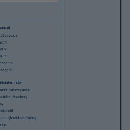
ccu.nl
 123accu.nl
kt.nl
ed.nl
3D.nl
choon.nl
lshop.nl
ijfsinformatie
mene Voorwaarden
swinkel Waarborg
acy
iebeleid
ankelijkheidsverklaring
maps