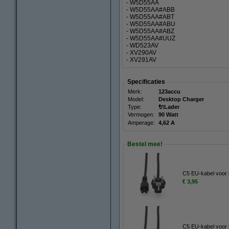
- W5D55AA
- W5D55AA#ABB
- W5D55AA#ABT
- W5D55AA#ABU
- W5D55AA#ABZ
- W5D55AA#UUZ
- WD523AV
- XV290AV
- XV291AV
Specificaties
Merk:
123accu
Model:
Desktop Charger
Type:
🔌Lader
Vermogen:
90 Watt
Amperage:
4,62 A
Bestel mee!
C5 EU-kabel voor 
€ 3,95
C5 EU-kabel voor 