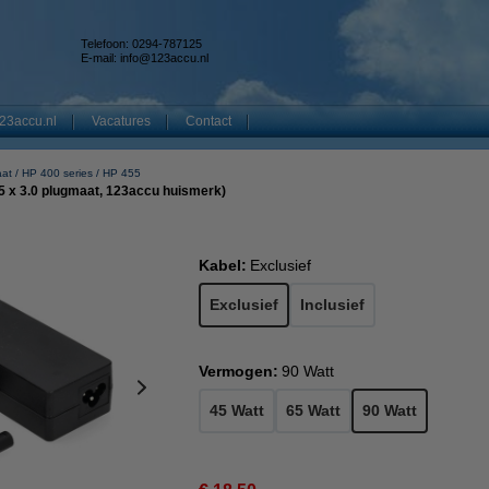
Telefoon: 0294-787125
E-mail:
info@123accu.nl
23accu.nl
Vacatures
Contact
aat
HP 400 series
HP 455
4.5 x 3.0 plugmaat, 123accu huismerk)
Kabel:
Exclusief
Exclusief
Inclusief
Vermogen:
90 Watt
45 Watt
65 Watt
90 Watt