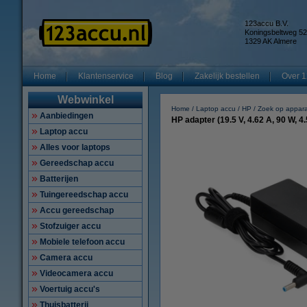
123accu B.V.
Koningsbeltweg 52
1329 AK Almere
Home
Klantenservice
Blog
Zakelijk bestellen
Over 1
Webwinkel
Home
Laptop accu
HP
Zoek op appar
Aanbiedingen
HP adapter (19.5 V, 4.62 A, 90 W, 
Laptop accu
Alles voor laptops
Gereedschap accu
Batterijen
Tuingereedschap accu
Accu gereedschap
Stofzuiger accu
Mobiele telefoon accu
Camera accu
Videocamera accu
Voertuig accu's
Thuisbatterij