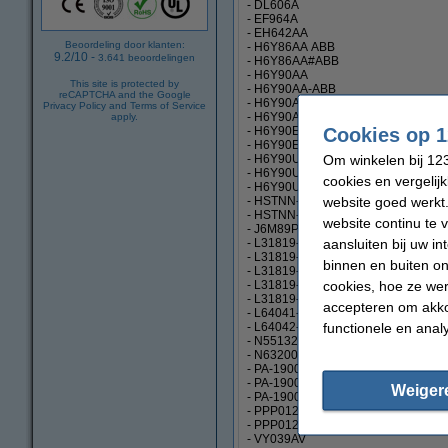
- DL606A
- EF964A
- EH642AA
Beoordeling door klanten:
- H6Y86AA ABB
9.2
/
10
-
3.641
beoordelingen
- H6Y86AA#ABB
- H6Y90AA
This site is protected by
- H6Y90AA-ABB
reCAPTCHA and the Google
- H6Y90AA#ABB
Privacy Policy
and
Terms of Service
- H6Y90AA#ABY
apply.
Cookies op 1
- H6Y90ET
- H6Y90ET#ABB
Om winkelen bij 123
- H6Y90UT
- H6Y90UT#ABA
cookies en vergelij
- H6Y90UT#ABB
website goed werkt.
- HSTNN-CA13
- HSTNN-DA13
website continu te 
- J6M89PA
aansluiten bij uw i
- L31819-002
- L31819-003
binnen en buiten on
- L31819-012
cookies, hoe ze we
- L31819-013
- L31819-023
accepteren om akko
- L64041-800
functionele en anal
- L64042-001
- N55132-001
- N63200-001
- PA-1900-32HE
- PA-1900-32HH
Weiger
- PA-1900-34HE
- PPP012C-S
- PPP012D-E
- VY039AV