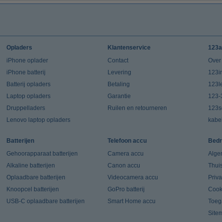
Opladers
Klantenservice
123a
iPhone oplader
Contact
Over
iPhone batterij
Levering
123in
Batterij opladers
Betaling
123l
Laptop opladers
Garantie
123-
Druppelladers
Ruilen en retourneren
123s
Lenovo laptop opladers
kabe
Batterijen
Telefoon accu
Bedr
Gehoorapparaat batterijen
Camera accu
Alge
Alkaline batterijen
Canon accu
Thui
Oplaadbare batterijen
Videocamera accu
Priv
Knoopcel batterijen
GoPro batterij
Cook
USB-C oplaadbare batterijen
Smart Home accu
Toeg
Site