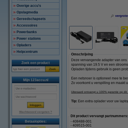
Overige accu's
Opslagmedia
vergrote
Gereedschapsets
Accessoires
Powerbanks
Power stations
Opladers
Helpcentrum
Omschrijving
Deze vervangende adapter van ons 12
Zoek een product
spanning van 19.5 V en een stroomste
Opladen tijdens gebruik is geen prob
Zoek
Een netsnoer is optioneel mee te be
Mijn 123accu.nl
Zo voorkomt u verspilling en maakt
Uiteraard ontvangt u 100% garantie op dit
Tip:
Een extra oplader voor uw lapto
Wachtwoord vergeten ?
Dit product vervangt partnummers
Betaalopties:
- 408488-001
- 409515-001