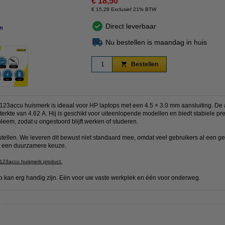
€ 18,50
€ 15,29 Exclusief 21% BTW
Direct leverbaar
n
vergroten
Nu bestellen is maandag in huis
Bestellen
3accu huismerk is ideaal voor HP laptops met een 4.5 × 3.0 mm aansluiting. De a
rkte van 4.62 A. Hij is geschikt voor uiteenlopende modellen en biedt stabiele pres
leem, zodat u ongestoord blijft werken of studeren.
stellen. We leveren dit bewust niet standaard mee, omdat veel gebruikers al een g
 u een duurzamere keuze.
 123accu huismerk product.
p kan erg handig zijn. Eén voor uw vaste werkplek en één voor onderweg.
: