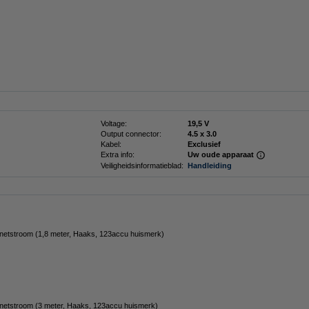
Voltage:
19,5 V
Output connector:
4.5 x 3.0
Kabel:
Exclusief
Extra info:
Uw oude apparaat
Veiligheidsinformatieblad:
Handleiding
netstroom (1,8 meter, Haaks, 123accu huismerk)
netstroom (3 meter, Haaks, 123accu huismerk)