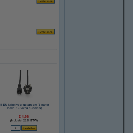
5 EU-kabel voor netstroom (3 meter,
Haaks, 123accu huismerk)
€ 4,95
(Inclusief 21% BTW)