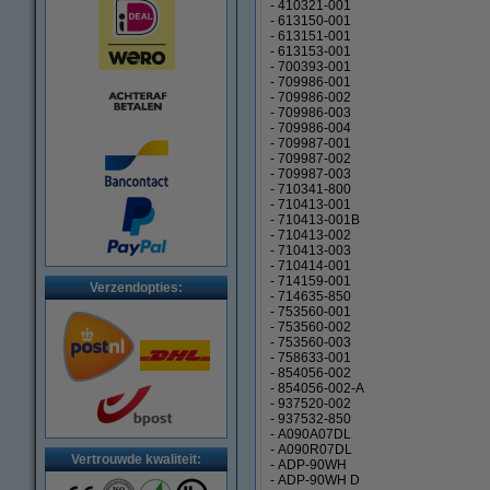
- 410321-001
- 613150-001
- 613151-001
- 613153-001
- 700393-001
- 709986-001
- 709986-002
- 709986-003
- 709986-004
- 709987-001
- 709987-002
- 709987-003
- 710341-800
- 710413-001
- 710413-001B
- 710413-002
- 710413-003
- 710414-001
- 714159-001
Verzendopties:
- 714635-850
- 753560-001
- 753560-002
- 753560-003
- 758633-001
- 854056-002
- 854056-002-A
- 937520-002
- 937532-850
- A090A07DL
- A090R07DL
Vertrouwde kwaliteit:
- ADP-90WH
- ADP-90WH D