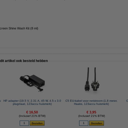
reen Shine Wash Kit (8 ml)
 dit artikel ook besteld hebben
u
HP adapter (19.5 V, 2.31 A, 45 W, 4.5 x 3.0
C5 EU-kabel voor netstroom (1,8 meter,
C
plugmaat, 123accu huismerk)
Haaks, 123accu huismerk)
€ 16,50
€ 3,95
(Inclusief 21% BTW)
(Inclusief 21% BTW)