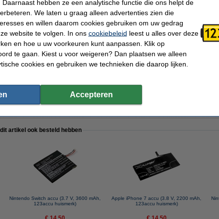
 Daarnaast hebben ze een analytische functie die ons helpt de
verbeteren. We laten u graag alleen advertenties zien die
nteresses en willen daarom cookies gebruiken om uw gedrag
ze website te volgen. In ons
cookiebeleid
leest u alles over deze
rken en hoe u uw voorkeuren kunt aanpassen. Klik op
er
ord te gaan. Kiest u voor weigeren? Dan plaatsen we alleen
ytische cookies en gebruiken we technieken die daarop lijken.
en
Accepteren
 dit artikel ook besteld hebben
,
Nintendo Switch accu (3.7 V, 3600 mAh,
Apple iPhone 7 accu (3.8 V, 2200 mAh,
Nin
123accu huismerk)
123accu huismerk)
€ 14,50
€ 14,50