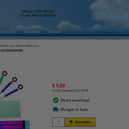
Telefoon: 0294-787125
E-mail:
info@123accu.nl
23accu.nl
Vacatures
Contact
rsets voor kleine elektronica
ccu huismerk)
€ 5,50
€ 4,55 Exclusief 21% BTW
Direct leverbaar
Morgen in huis
Bestellen