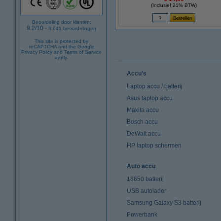
(Inclusief 21% BTW)
Beoordeling door klanten:
9.2
/
10
-
3.641
beoordelingen
This site is protected by
reCAPTCHA and the Google
Privacy Policy
and
Terms of Service
apply.
Accu's
Laptop accu / batterij
Asus laptop accu
Makita accu
Bosch accu
DeWalt accu
HP laptop schermen
Auto accu
18650 batterij
USB autolader
Samsung Galaxy S3 batterij
Powerbank