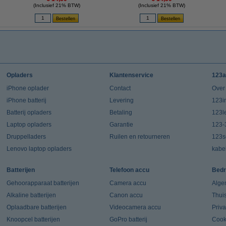
(Inclusief 21% BTW)
(Inclusief 21% BTW)
Opladers
Klantenservice
123a
iPhone oplader
Contact
Over
iPhone batterij
Levering
123in
Batterij opladers
Betaling
123l
Laptop opladers
Garantie
123-
Druppelladers
Ruilen en retourneren
123s
Lenovo laptop opladers
kabe
Batterijen
Telefoon accu
Bedr
Gehoorapparaat batterijen
Camera accu
Alge
Alkaline batterijen
Canon accu
Thui
Oplaadbare batterijen
Videocamera accu
Priv
Knoopcel batterijen
GoPro batterij
Cook