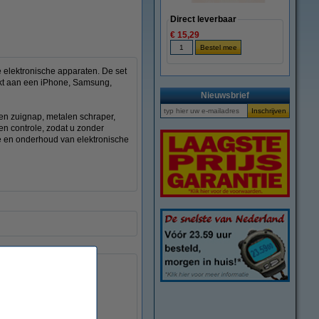
Direct leverbaar
€ 15,29
 elektronische apparaten. De set
erkt aan een iPhone, Samsung,
Nieuwsbrief
een zuignap, metalen schraper,
en controle, zodat u zonder
ie en onderhoud van elektronische