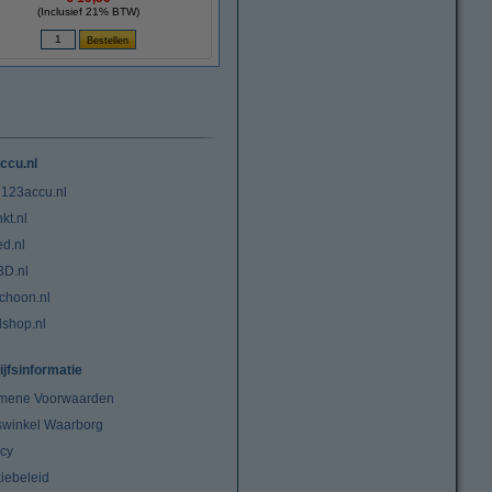
(Inclusief 21% BTW)
ccu.nl
 123accu.nl
kt.nl
ed.nl
3D.nl
choon.nl
lshop.nl
ijfsinformatie
mene Voorwaarden
swinkel Waarborg
acy
iebeleid