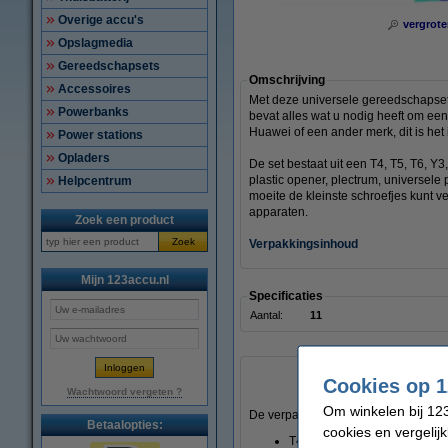
Overige accu's
vergrote
Opslagmedia
Gereedschapsets
Omschrijving
Accessoires
Met deze universele gereedschapset
Powerbanks
bevat alles wat u nodig heeft om ee
Huawei of een ander merk, dit is het
Power stations
Opladers
De set bestaat uit een T4, T5, T6, Y
plastic opener, plectrum, universele
Helpcentrum
moeite de kleinste schroefjes kunt 
apparaten.
Zoek een product
Zoek
Verpakkingsinhoud
Mijn 123accu.nl
Specificaties
Aantal:
11
Cookies op 1
Wachtwoord vergeten ?
Om winkelen bij 123
De verpakking bevat de volgende g
Betaalopties:
cookies en vergelij
T4 schroevendraaier