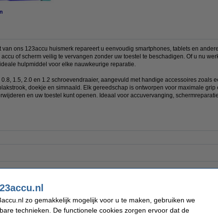
n
 van ons 123accu huismerk repareert u eenvoudig smartphones, tablets en andere
n accu of scherm veilig te vervangen zonder uw toestel te beschadigen. Of u nu w
 ideale hulpmiddel voor elke nauwkeurige reparatie.
3, 0.8, 1.5, 2.0 en 1.2 schroevendraaier, aangevuld met handige accessoires zoals 
 plakstrook, doekje en simnaald. Elk gereedschap is ontworpen voor maximale grip 
verwijderen en uw toestel kunt openen. Ideaal voor accuvervanging, schermreparat
23accu.nl
Verpakkingsinhoud:
accu.nl zo gemakkelijk mogelijk voor u te maken, gebruiken we
ereedschapsonderdelen:
kbare technieken. De functionele cookies zorgen ervoor dat de