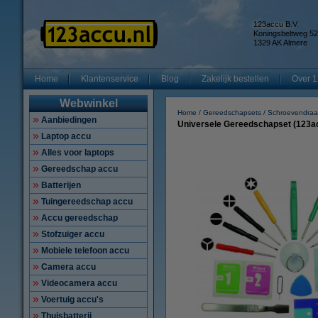
123accu B.V.
Koningsbeltweg 52
1329 AK Almere
Home
Klantenservice
Blog
Zakelijk bestellen
Over 1
Webwinkel
Home
Gereedschapsets
Schroevendraaie
Aanbiedingen
Universele Gereedschapset (123a
Laptop accu
Alles voor laptops
Gereedschap accu
Batterijen
Tuingereedschap accu
Accu gereedschap
Stofzuiger accu
Mobiele telefoon accu
Camera accu
Videocamera accu
Voertuig accu's
Thuisbatterij