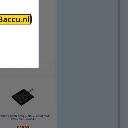
tendo Switch accu (3.85 V, 4300 mAh,
123accu huismerk)
€ 19,50