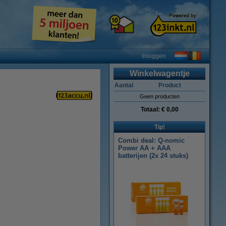
Inloggen
Winkelwagentje
Aantal
Product
Geen producten
Totaal:
€ 0,00
Tip!
Combi deal: Q-nomic
Power AA + AAA
batterijen (2x 24 stuks)