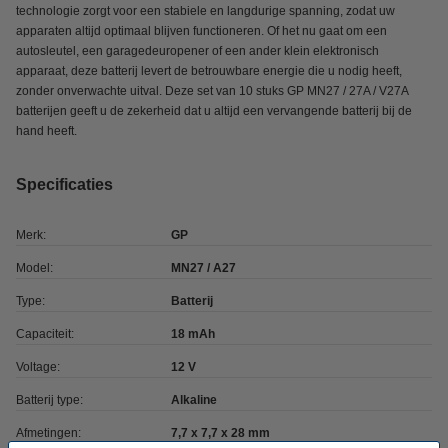
technologie zorgt voor een stabiele en langdurige spanning, zodat uw
apparaten altijd optimaal blijven functioneren. Of het nu gaat om een
autosleutel, een garagedeuropener of een ander klein elektronisch
apparaat, deze batterij levert de betrouwbare energie die u nodig heeft,
zonder onverwachte uitval. Deze set van 10 stuks GP MN27 / 27A / V27A
batterijen geeft u de zekerheid dat u altijd een vervangende batterij bij de
hand heeft.
Specificaties
Merk:
GP
Model:
MN27 / A27
Type:
Batterij
Capaciteit:
18 mAh
Voltage:
12 V
Batterij type:
Alkaline
Afmetingen:
7,7 x 7,7 x 28 mm