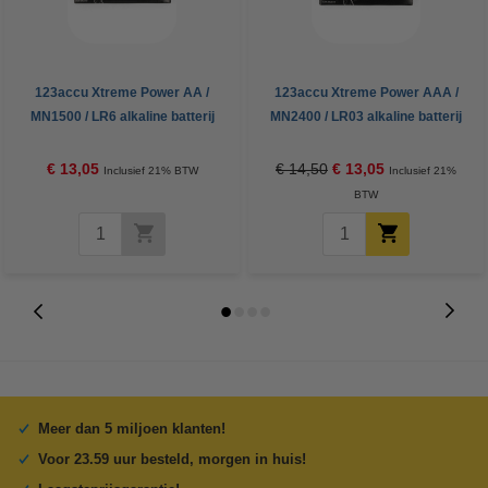
123accu Xtreme Power AA /
123accu Xtreme Power AAA /
MN1500 / LR6 alkaline batterij
MN2400 / LR03 alkaline batterij
(24 stuks, 2900 mAh)
24 stuks
€ 13,05
€ 14,50
€ 13,05
Inclusief 21% BTW
Inclusief 21%
BTW
Meer dan 5 miljoen klanten!
Voor 23.59 uur besteld, morgen in huis!