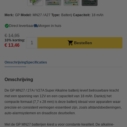
Merk:
GP
Model:
MN27 / A27
Type:
Batterij
Capaciteit:
18 mAh
Direct leverbaar
Morgen in huis
€ 14,95
10% korting:
Bestellen
€ 13,46
Omschrijving
Specificaties
Omschrijving
De GP MN27 / 27A / V27A Super Alkaline batterij levert betrouwbare kracht
met een spanning van 12V en een capaciteit van 18 mAh. Dankzij het
compacte formaat (7,7 x 28 mm) is deze batterij ideaal voor apparaten waar
precisie en consistent vermogen essentieel zijn, zoals afstandsbedieningen,
auto-alarmsystemen en draadloze deurbellen.
Met de GP MN27 batterijen kiest u voor constante kwaliteit. De alkaline-