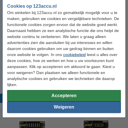
Aantal:
10
Cookies op 123accu.nl
Om winkelen bij 123accu.nl zo gemakkelijk mogelijk voor u te
Oplaadbaar:
Nee
maken, gebruiken we cookies en vergelijkbare technieken. De
functionele cookies zorgen ervoor dat de website goed werkt.
Dit product vervangt partnummers:
Daarnaast hebben ze een analytische functie die ons helpt de
A27
K27A
website continu te verbeteren. We laten u graag alleen
A27BP
L828
advertenties zien die aansluiten bij uw interesses en willen
ALK27A
MN27
daarom cookies gebruiken om uw gedrag binnen en buiten
B-1
MS27
CA22
R27A
onze website te volgen. In ons
cookiebeleid
leest u alles over
EL-812
SNN4176A
deze cookies, hoe ze werken en hoe u uw voorkeuren kunt
EL812
V27GA
aanpassen. Klik op accepteren om akkoord te gaan. Kiest u
G27A
VA27GA
GP27A
VR27
voor weigeren? Dan plaatsen we alleen functionele en
analytische cookies en gebruiken we technieken die daarop
lijken.
Accepteren
Populaire producten
Weigeren