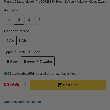
Merk:
123accu
Model:
ProCORE 18V
Type:
🔋Accu + 🔌Lader
Kleur:
Zwart
Aantal:
2
1
2
3
4
Capaciteit:
8 Ah
4 Ah
8 Ah
Type:
🔋Accu + 🔌Lader
🔋Accu
🔋Accu + 🔌Lader
Direct leverbaar
Nu bestellen is maandag in huis
€ 189,95
Bestellen
Omschrijving
Specificaties