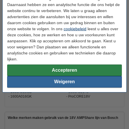
Voltage:
18 V
Daarnaast hebben ze een analytische functie die ons helpt de
Batterij type:
Li-ion
website continu te verbeteren. We laten u graag alleen
advertenties zien die aansluiten bij uw interesses en willen
Afmetingen:
118 x 77 x 75 mm
daarom cookies gebruiken om uw gedrag binnen en buiten
onze website te volgen. In ons
cookiebeleid
leest u alles over
Aantal:
2
deze cookies, hoe ze werken en hoe u uw voorkeuren kunt
Type kabel:
Europa met randaarde
aanpassen. Klik op accepteren om akkoord te gaan. Kiest u
voor weigeren? Dan plaatsen we alleen functionele en
Extra info:
Uw oude apparaat
analytische cookies en gebruiken we technieken die daarop
Veiligheidsinformatieblad:
Handleiding
lijken.
Gebruiksinstructies:
PDF
Accepteren
Weigeren
Dit product vervangt partnummers:
1600A013H1
1600A016GU
1600A016GB
1600A02149
1600A016GK
ProCORE18V
Welke merken maken gebruik van de 18V AMPShare lijn van Bosch