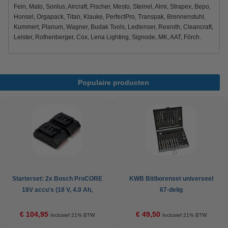
Fein, Mato, Sonlus, Aircraft, Fischer, Mesto, Steinel, Almi, Strapex, Bepo,
Honsel, Orgapack, Titan, Klauke, PerfectPro, Transpak, Brennenstuhl,
Kummert, Planum, Wagner, Budak Tools, Ledlenser, Rexroth, Cleancraft,
Leister, Rothenberger, Cox, Lena Lighting, Signode, MK, AAT, Förch.
Populaire producten
Starterset: 2x Bosch ProCORE
KWB Bit/borenset universeel
18V accu's (18 V, 4.0 Ah,
67-delig
123accu huismerk)
€ 104,95
€ 49,50
Inclusief 21% BTW
Inclusief 21% BTW