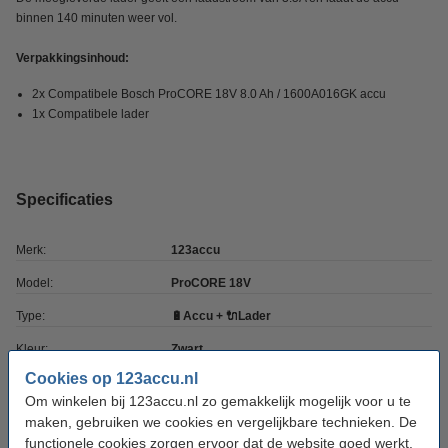
binnen 140 minuten weer vol.
Verpakkingsinhoud:
2x Compatibele Bosch ProCORE 18V 8.0 Ah / 1600A016GK accu
1x Compatibele lader
Specificaties
Merk:
123accu
Model:
ProCORE 18V
Type:
🔋Accu + 🔌Lader
Kleur:
Zwart
Cookies op 123accu.nl
Capaciteit:
8.000 mAh
Om winkelen bij 123accu.nl zo gemakkelijk mogelijk voor u te
Capaciteit:
8 Ah
maken, gebruiken we cookies en vergelijkbare technieken. De
functionele cookies zorgen ervoor dat de website goed werkt.