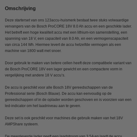
Omschrijving
Deze starterset van ons 123accu-huismerk bestaat twee stuks volwaardige
vervangers van de Bosch ProCORE 18V 8.0 Ah accu en een geschikte lader.
Het betreft een hoge kwaliteit accu met een lithium-ion samenstelling, een
spanning van 18 V, een capaciteit van 8.0 Ah, en een vermogenscapaciteit
van circa 144 Wh. Hiermee levert de accu hetzelfde vermogen als een
machine van 1800 watt met snoer.
Door gebruik te maken van betere cellen heeft deze compatibele variant van
de Bosch ProCORE 18V een lager gewicht en een compactere vorm in
vergelijking met andere 18 V accu’s.
De accu is geschikt voor alle Bosch 18V gereedschappen van de
Professional serie (Bosch Blauw). De accu kan eenvoudig op de
gereedschappen of in de oplader worden geschoven en is voorzien van een
led-indicator om het laadniveau aan te geven.
Deze set is ook geschikt voor machines die gebruik maken van het 18V
AMPShare systeem.
De meegleverde lader geeft een laadstroom van 3.5A en laadt de accu