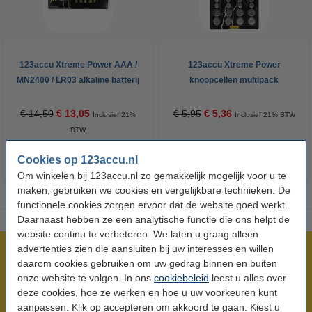
123accu Xtreme Power AAA /
123accu Xtreme Power
MN2400 / LR03 alkaline batterij
knoopcellen multipack
24 stuks
€ 14,50
€ 13,05
€ 5,95
€ 5,36
Inclusief 21%
Inclusief 21% BTW
BTW
Cookies op 123accu.nl
Om winkelen bij 123accu.nl zo gemakkelijk mogelijk voor u te
maken, gebruiken we cookies en vergelijkbare technieken. De
functionele cookies zorgen ervoor dat de website goed werkt.
Daarnaast hebben ze een analytische functie die ons helpt de
website continu te verbeteren. We laten u graag alleen
advertenties zien die aansluiten bij uw interesses en willen
Meer dan 5 miljoen klanten!
daarom cookies gebruiken om uw gedrag binnen en buiten
Voor 23.59 uur besteld, morgen in huis!
onze website te volgen. In ons
cookiebeleid
leest u alles over
Laagsteprijsgarantie!
deze cookies, hoe ze werken en hoe u uw voorkeuren kunt
aanpassen. Klik op accepteren om akkoord te gaan. Kiest u