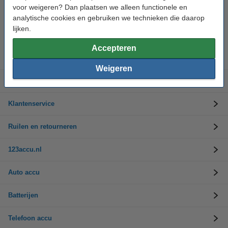
voor weigeren? Dan plaatsen we alleen functionele en
analytische cookies en gebruiken we technieken die daarop
Hulp nodig? Bel ons op 0294-787125
Op werkdagen van 9.00 tot 17.30 uur
lijken.
Accepteren
Accu's
Weigeren
Opladers
Klantenservice
Ruilen en retourneren
123accu.nl
Auto accu
Batterijen
Telefoon accu