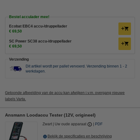
Bestel acculader mee!
Ecobat EBC4 accu-/druppellader
€ 69,50
SC Power SC38 accu-/druppellader
€ 69,50
Verzending
Dit artikel wordt per pallet vervoerd.
Verzending binnen 1 - 2
werkdagen.
Getoonde afbeelding van de accu kan afwijken i.v.m. overgang nieuwe
labels Varta.
Ansmann Loodaccu Tester (12V, origineel)
Zwart
Uw oude apparaat
PDF
Bekijk de specificaties en beschrijving