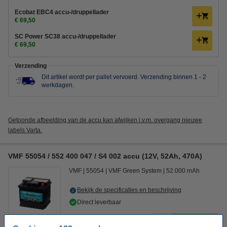
Ecobat EBC4 accu-/druppellader
€ 69,50
SC Power SC38 accu-/druppellader
€ 69,50
Verzending
Dit artikel wordt per pallet vervoerd.
Verzending binnen 1 - 2
werkdagen.
Getoonde afbeelding van de accu kan afwijken i.v.m. overgang nieuwe
labels Varta.
VMF 55054 / 552 400 047 / S4 002 accu (12V, 52Ah, 470A)
VMF
55054
VMF Green System
52.000 mAh
Bekijk de specificaties en beschrijving
Direct leverbaar
€ 84,50
Bestellen