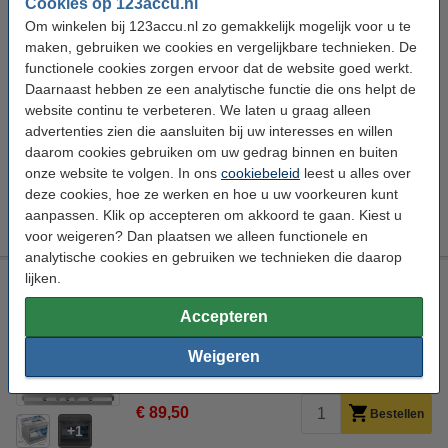
Cookies op 123accu.nl
Om winkelen bij 123accu.nl zo gemakkelijk mogelijk voor u te
Bestel acculader mee!
maken, gebruiken we cookies en vergelijkbare technieken. De
functionele cookies zorgen ervoor dat de website goed werkt.
Ecobat EBC4 accu-/druppellader
Daarnaast hebben ze een analytische functie die ons helpt de
€ 69,50
website continu te verbeteren. We laten u graag alleen
SC Power SC38 accu-/druppellader
advertenties zien die aansluiten bij uw interesses en willen
€ 69,50
daarom cookies gebruiken om uw gedrag binnen en buiten
onze website te volgen. In ons
cookiebeleid
leest u alles over
Verzending
deze cookies, hoe ze werken en hoe u uw voorkeuren kunt
Dit artikel wordt per pallet vervoerd.
Verzending binnen 1 - 2
aanpassen. Klik op accepteren om akkoord te gaan. Kiest u
werkdagen.
voor weigeren? Dan plaatsen we alleen functionele en
analytische cookies en gebruiken we technieken die daarop
lijken.
Varta Dynamic SLI C22 / 552 400 047 accu (12V, 52Ah, 470A)
Varta
C22
Varta Dynamic SLI
52.000 mAh
Accepteren
Bekijk de specificaties en beschrijving
Weigeren
Direct leverbaar
€ 89,50
Bestellen
1