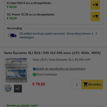
Ecobat EBC4 accu-/druppellader
€ 69,50
SC Power SC38 accu-/druppellader
€ 69,50
Verzending
Dit artikel wordt per pallet vervoerd.
Verzending binnen 1 - 2
werkdagen.
Varta Dynamic SLI B19 / 545 412 040 accu (12V, 45Ah, 400A)
Varta
B19
Varta Dynamic SLI
45.000 mAh
Bekijk de specificaties en beschrijving
Direct leverbaar
€ 79,50
Bestellen
1
Bestel acculader mee!