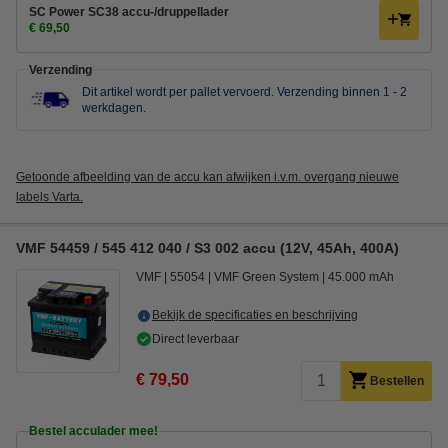
SC Power SC38 accu-/druppellader
€ 69,50
Verzending
Dit artikel wordt per pallet vervoerd.
Verzending binnen 1 - 2
werkdagen.
Getoonde afbeelding van de accu kan afwijken i.v.m. overgang nieuwe
labels Varta.
VMF 54459 / 545 412 040 / S3 002 accu (12V, 45Ah, 400A)
VMF
55054
VMF Green System
45.000 mAh
Bekijk de specificaties en beschrijving
Direct leverbaar
€ 79,50
Bestellen
Bestel acculader mee!