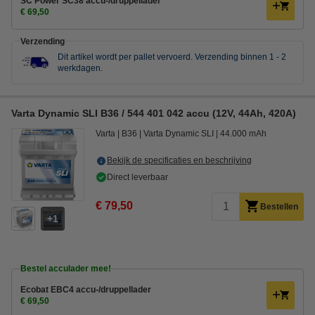
SC Power SC38 accu-/druppellader
€ 69,50
Verzending
Dit artikel wordt per pallet vervoerd.
Verzending binnen 1 - 2
werkdagen.
Varta Dynamic SLI B36 / 544 401 042 accu (12V, 44Ah, 420A)
Varta
B36
Varta Dynamic SLI
44.000 mAh
Bekijk de specificaties en beschrijving
Direct leverbaar
€ 79,50
Bestellen
1
Bestel acculader mee!
Ecobat EBC4 accu-/druppellader
€ 69,50