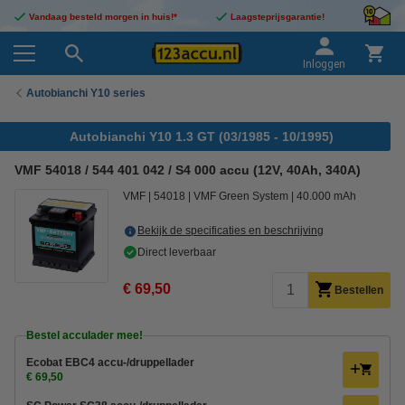
Vandaag besteld morgen in huis!*
Laagsteprijsgarantie!
Inloggen
Autobianchi Y10 series
Autobianchi Y10 1.3 GT (03/1985 - 10/1995)
VMF 54018 / 544 401 042 / S4 000 accu (12V, 40Ah, 340A)
VMF
54018
VMF Green System
40.000 mAh
Bekijk de specificaties en beschrijving
Direct leverbaar
€ 69,50
Bestellen
Bestel acculader mee!
Ecobat EBC4 accu-/druppellader
€ 69,50