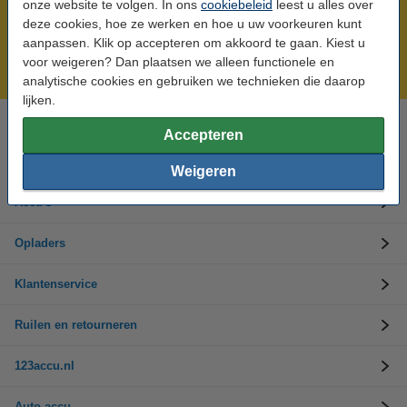
onze website te volgen. In ons
cookiebeleid
leest u alles over
Meer dan 5 miljoen klanten!
deze cookies, hoe ze werken en hoe u uw voorkeuren kunt
aanpassen. Klik op accepteren om akkoord te gaan. Kiest u
Voor 23.59 uur besteld, morgen in huis!
voor weigeren? Dan plaatsen we alleen functionele en
Laagsteprijsgarantie!
analytische cookies en gebruiken we technieken die daarop
lijken.
Accepteren
Hulp nodig? Bel ons op 0294-787125
Op werkdagen van 9.00 tot 17.30 uur
Weigeren
Accu's
Opladers
Klantenservice
Ruilen en retourneren
123accu.nl
Auto accu