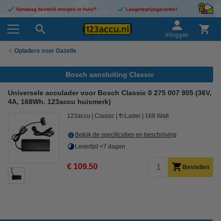
Vandaag besteld morgen in huis!*
Laagsteprijsgarantie!
Inloggen
Opladers voor Gazelle
Bosch aansluiting Classic
Universele acculader voor Bosch Classic 0 275 007 905 (36V,
4A, 168Wh. 123accu huismerk)
123accu
Classic
🔌Lader
168 Watt
Bekijk de specificaties en beschrijving
Levertijd <7 dagen
€ 109,50
Bestellen