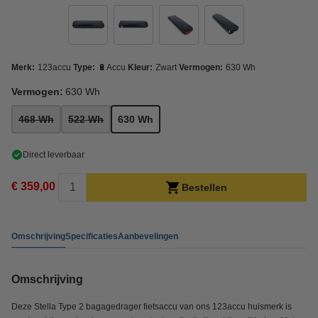
Merk:
123accu
Type:
🔋Accu
Kleur:
Zwart
Vermogen:
630 Wh
Vermogen:
630 Wh
468 Wh
522 Wh
630 Wh
Direct leverbaar
€ 359,00
Bestellen
Omschrijving
Specificaties
Aanbevelingen
Omschrijving
Deze Stella Type 2 bagagedrager fietsaccu van ons 123accu huismerk is