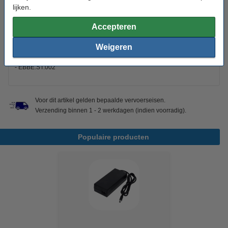
4260360832208
GTE75-05-00195
lijken.
4260360832734
P1051925
75-05-00193
P1051926
Accepteren
75-05-00194
P1051927
75-05-00195
TL-36104A
75-05-00294
TL-36130A
Weigeren
BU.EBBE.ST.005
TL-36156A
BU.EBBE.ST.006
TL-36189A
EBBE.ST.002
Voor dit artikel gelden bepaalde vervoerseisen.
Verzending binnen 1 - 2 werkdagen (indien voorradig).
Populaire producten