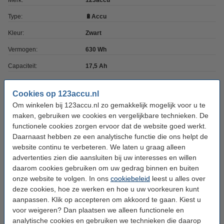
Merk:
123accu
Type:
🔋Accu
Kleur:
Zwart
Vermogen:
630 Wh
Capaciteit:
17,5 Ah
Voltage:
36 V
Cookies op 123accu.nl
Batterij type:
Li-ion
Om winkelen bij 123accu.nl zo gemakkelijk mogelijk voor u te
maken, gebruiken we cookies en vergelijkbare technieken. De
Accupositie:
bagagedrager
functionele cookies zorgen ervoor dat de website goed werkt.
Daarnaast hebben ze een analytische functie die ons helpt de
Bestel geschikte lader mee!
website continu te verbeteren. We laten u graag alleen
advertenties zien die aansluiten bij uw interesses en willen
Universele E-bike acculader 5.5 x 2.1 pin
daarom cookies gebruiken om uw gedrag binnen en buiten
(123accu huismerk)
€ 19,50
onze website te volgen. In ons
cookiebeleid
leest u alles over
deze cookies, hoe ze werken en hoe u uw voorkeuren kunt
aanpassen. Klik op accepteren om akkoord te gaan. Kiest u
Dit product vervangt partnummers:
voor weigeren? Dan plaatsen we alleen functionele en
4260360832185
FB87005
4260360832192
FB87006
analytische cookies en gebruiken we technieken die daarop