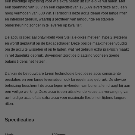
een krachtige oplossing voor wie extra bereik uit zijn e-bike wil halen. Met
een spanning van 36 V en een capaciteit van 17,5 Ah levert deze accu een
hoog vermogen van 630 Wh. Hierdoor is deze accu ideaal voor lange ritten
en intensief gebruik, waarbij u profiteert van langdurige en stabiele
ondersteuning zonder in te leveren op kwaliteit.
De accu is speciaal ontwikkeld voor Stella e-bikes met een Type 2 systeem
en wordt geplaatst op de bagagedrager. Deze positie maakt het eenvoudig
om de accu te wisselen of op te laden, wat het gebruik extra praktisch maakt
in het dagelijks gebruik. Bovendien zorgt de plaatsing voor een goede
balans tijdens het fietsen.
Dankzij de betrouwbare Li-ion technologie biedt deze accu consistente
prestaties en een lange levensduur, ook bij regelmatig gebruik. De stevige
behuizing beschermt de accu tegen invloeden van buitenaf en draagt bij aan
een veilige werking. Deze accu is een uitstekende keuze als vervanging van
uw huidige accu of als extra accu voor maximale flexibiliteit tijdens langere
ritten.
Specificaties