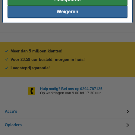
Weigeren
Meer dan 5 miljoen klanten!
Voor 23.59 uur besteld, morgen in huis!
Laagsteprijsgarantie!
Hulp nodig? Bel ons op 0294-787125
Op werkdagen van 9.00 tot 17.30 uur
Accu's
Opladers