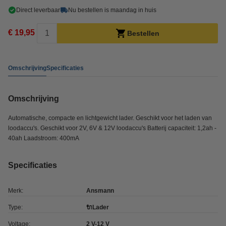
Direct leverbaar
Nu bestellen is maandag in huis
€ 19,95
Bestellen
Omschrijving
Specificaties
Omschrijving
Automatische, compacte en lichtgewicht lader. Geschikt voor het laden van
loodaccu's. Geschikt voor 2V, 6V & 12V loodaccu's Batterij capaciteit: 1,2ah -
40ah Laadstroom: 400mA
Specificaties
Merk:
Ansmann
Type:
🔌Lader
Voltage:
2 V-12 V