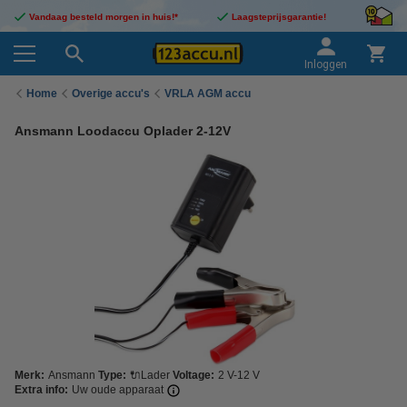
Vandaag besteld morgen in huis!*
Laagsteprijsgarantie!
Inloggen
Home
Overige accu's
VRLA AGM accu
Ansmann Loodaccu Oplader 2-12V
Merk:
Ansmann
Type:
🔌Lader
Voltage:
2 V-12 V
Extra info:
Uw oude apparaat