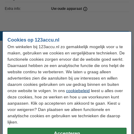
Extra info:
Uw oude apparaat
Populaire producten
Cookies op 123accu.nl
Om winkelen bij 123accu.nl zo gemakkelijk mogelijk voor u te
maken, gebruiken we cookies en vergelijkbare technieken. De
functionele cookies zorgen ervoor dat de website goed werkt.
Daarnaast hebben ze een analytische functie die ons helpt de
website continu te verbeteren. We laten u graag alleen
advertenties zien die aansluiten bij uw interesses en willen
daarom cookies gebruiken om uw gedrag binnen en buiten
onze website te volgen. In ons
cookiebeleid
leest u alles over
Ultracell UL7-12 VRLA AGM
Ultracell UL26-12 VRLA AGM
deze cookies, hoe ze werken en hoe u uw voorkeuren kunt
Loodaccu (12V, 7.0 Ah, T1
Loodaccu (12V, 26 Ah, T3
aanpassen. Klik op accepteren om akkoord te gaan. Kiest u
terminal)
terminal)
voor weigeren? Dan plaatsen we alleen functionele en
€ 18,95
€ 59,50
Inclusief 21% BTW
Inclusief 21% BTW
analytische cookies en gebruiken we technieken die daarop
lijken.
Accepteren