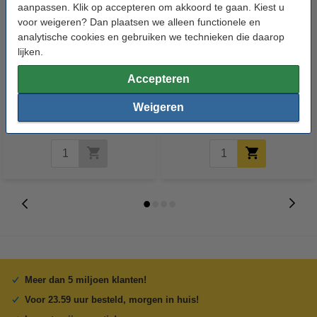
aanpassen. Klik op accepteren om akkoord te gaan. Kiest u
voor weigeren? Dan plaatsen we alleen functionele en
analytische cookies en gebruiken we technieken die daarop
lijken.
123accu Xtreme Power AA /
123accu Xtreme Power AAA /
MN1500 / LR6 alkaline batterij
MN2400 / LR03 alkaline batterij
Accepteren
(24 stuks, 2900 mAh)
24 stuks
Weigeren
€ 13,05
€ 14,50
€ 13,05
Inclusief 21% BTW
Inclusief 21%
BTW
Meer dan 5 miljoen klanten!
Voor 23.59 uur besteld, morgen in huis!