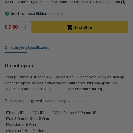
Merk:
123accu
Type:
🔌Lader
Aantal:
1
Extra info:
Uw oude apparaat
Direct leverbaar
Morgen in huis
€ 7,50
Bestellen
Omschrijving
Specificaties
Omschrijving
Laad je iPhone 4, iPhone 4S, iPod en iPad 2/3 onderweg veilig en snel op
met deze
Apple 30-pins auto-oplader
. Sluit eenvoudig aan op de 12V
sigarettenaansteker en stap de auto uit met een volle batterij.
Deze oplader is geschikt voor de volgende modellen:
-iPhone / iPhone 3G / iPhone 3GS / iPhone 4 / iPhone 4S
-iPod 3 Gen / 4 Gen / 5 Gen
-iPod classic 6 Gen
-iPod mini 1 Gen / 2 Gen