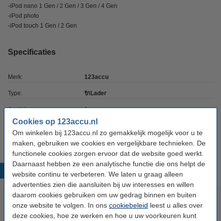
-iPod nano 1 Gen / 2 Gen / 3 Gen / 4 Gen
-iPod photo
-iPod touch 1 Gen / 2 Gen
Specificaties
Merk:
123accu
Type:
🔌Lader
Aantal:
1
Cookies op 123accu.nl
Extra info:
Uw oude apparaat
Om winkelen bij 123accu.nl zo gemakkelijk mogelijk voor u te
maken, gebruiken we cookies en vergelijkbare technieken. De
functionele cookies zorgen ervoor dat de website goed werkt.
Daarnaast hebben ze een analytische functie die ons helpt de
Populaire producten
website continu te verbeteren. We laten u graag alleen
advertenties zien die aansluiten bij uw interesses en willen
daarom cookies gebruiken om uw gedrag binnen en buiten
onze website te volgen. In ons
cookiebeleid
leest u alles over
deze cookies, hoe ze werken en hoe u uw voorkeuren kunt