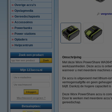
Overige accu's
Opslagmedia
vergrote
Gereedschapsets
Accessoires
Powerbanks
Power stations
Opladers
Helpcentrum
Zoek een product
Omschrijving
Zoek
Met deze Worx PowerShare WA3645 /
werkzaamheden. Deze accu is ontwik
Mijn 123accu.nl
wanneer u met meerdere machines we
De accu is uitgevoerd met lithium-io
vermogensafgifte en geen geheugenef
blijft. Dankzij de hogere capaciteit 
Deze Worx PowerShare accu is comp
Wachtwoord vergeten ?
Door te werken met meerdere accu’s b
gereedschap.
Betaalopties: