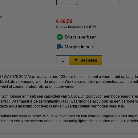
n
vergroten
€ 49,50
€ 40,91 Exclusief 21% BTW
Direct leverbaar
Morgen in huis
Bestellen
 WA3570 20 V Max accu van ons 123accu huismerk bent u voorbereid op langdur
keld als vervanging voor de originele Worx accu en sluit probleemloos aan op he
rkt of zonder onderbreking wilt doorwerken.
n technologie en heeft een capaciteit van 5,0 Ah. Dit zorgt voor een hoge energiere
fect. Daarnaast is de zelfontlading laag, waardoor de accu ook na een periode van
is deze accu geschikt voor toepassingen waarbij continu vermogen vereist is.
atibel met diverse Worx 20 V Max machines en kan worden opgeladen met origin
innen één accusysteem wisselt u eenvoudig tijdens het opladen en blijft u efficië