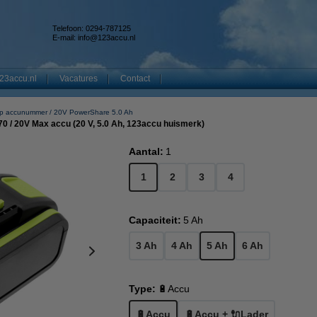
Telefoon: 0294-787125
E-mail:
info@123accu.nl
23accu.nl
Vacatures
Contact
op accunummer
20V PowerShare 5.0 Ah
/ 20V Max accu (20 V, 5.0 Ah, 123accu huismerk)
Aantal:
1
1
2
3
4
Capaciteit:
5 Ah
3 Ah
4 Ah
5 Ah
6 Ah
Type:
🔋Accu
🔋Accu
🔋Accu + 🔌Lader