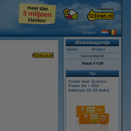
Inloggen
Winkelwagentje
Aantal
Product
Geen producten
Totaal:
€ 0,00
Tip!
Combi deal: Q-nomic
Power AA + AAA
batterijen (2x 24 stuks)