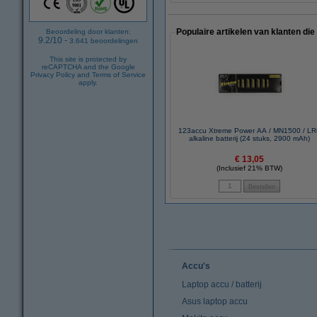
Populaire artikelen van klanten die
Beoordeling door klanten:
9.2
/
10
-
3.641
beoordelingen
This site is protected by
reCAPTCHA and the Google
Privacy Policy
and
Terms of Service
apply.
123accu Xtreme Power AA / MN1500 / L
alkaline batterij (24 stuks, 2900 mAh)
€ 13,05
(Inclusief 21% BTW)
Accu's
Laptop accu / batterij
Asus laptop accu