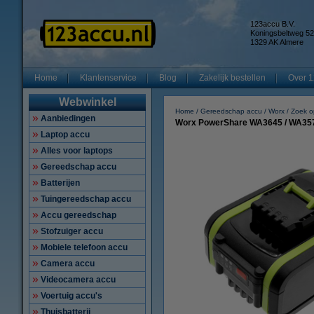
123accu B.V.
Koningsbeltweg 52
1329 AK Almere
Home
Klantenservice
Blog
Zakelijk bestellen
Over 1
Webwinkel
Home
Gereedschap accu
Worx
Zoek 
Aanbiedingen
Worx PowerShare WA3645 / WA3570 
Laptop accu
Alles voor laptops
Gereedschap accu
Batterijen
Tuingereedschap accu
Accu gereedschap
Stofzuiger accu
Mobiele telefoon accu
Camera accu
Videocamera accu
Voertuig accu's
Thuisbatterij