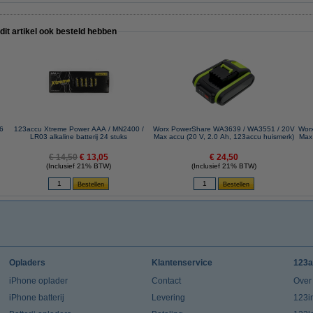
 dit artikel ook besteld hebben
R6
123accu Xtreme Power AAA / MN2400 /
Worx PowerShare WA3639 / WA3551 / 20V
Wor
LR03 alkaline batterij 24 stuks
Max accu (20 V, 2.0 Ah, 123accu huismerk)
Max 
€ 14,50
€ 13,05
€ 24,50
(Inclusief 21% BTW)
(Inclusief 21% BTW)
Opladers
Klantenservice
123a
iPhone oplader
Contact
Over
iPhone batterij
Levering
123in