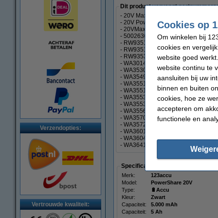
Dit product vervangt partnummers
- 20V Max
- 20V PowerShare
Cookies op 1
- 20VMax
- 50026367
Om winkelen bij 123
- RW9351
cookies en vergelij
- RW9351.1
- RW9353
website goed werkt.
- WA3014
website continu te 
- WA3530
- WA3549.1
aansluiten bij uw i
- WA3551
binnen en buiten on
- WA3551.1
- WA3553
cookies, hoe ze we
- WA3553.2
accepteren om akko
- WA3556
- WA3570
functionele en anal
- WA3572
Verzendopties:
- WA3601
- WA3604
- WA3641
Weiger
Specificaties
Merk:
123accu
Model:
PowerShare 20V
Type:
🔋Accu
Kleur:
Zwart
Vertrouwde kwaliteit:
Capaciteit:
5.000 mAh
Capaciteit:
5 Ah