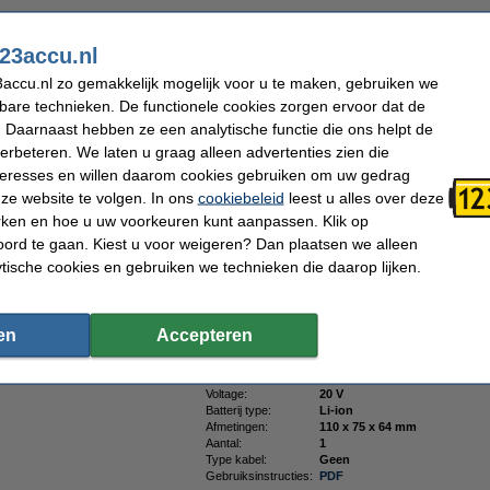
:
23accu.nl
accu.nl zo gemakkelijk mogelijk voor u te maken, gebruiken we
kbare technieken. De functionele cookies zorgen ervoor dat de
 Daarnaast hebben ze een analytische functie die ons helpt de
verbeteren. We laten u graag alleen advertenties zien die
nteresses en willen daarom cookies gebruiken om uw gedrag
ze website te volgen. In ons
cookiebeleid
leest u alles over deze
rken en hoe u uw voorkeuren kunt aanpassen. Klik op
ord te gaan. Kiest u voor weigeren? Dan plaatsen we alleen
ytische cookies en gebruiken we technieken die daarop lijken.
en
Accepteren
Voltage:
20 V
Batterij type:
Li-ion
Afmetingen:
110 x 75 x 64 mm
Aantal:
1
Type kabel:
Geen
Gebruiksinstructies:
PDF