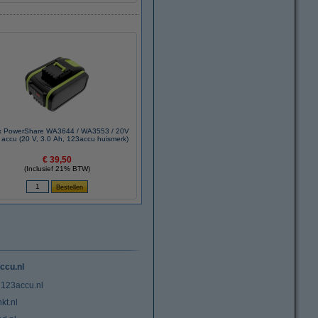
x PowerShare WA3644 / WA3553 / 20V
accu (20 V, 3.0 Ah, 123accu huismerk)
€ 39,50
(Inclusief 21% BTW)
ccu.nl
 123accu.nl
kt.nl