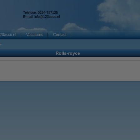
Telefoon: 0294-787125
E-mail:
info@123accu.nl
23accu.nl
Vacatures
Contact
ce
Rolls-royce