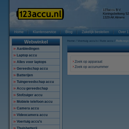
123accu B.V.
Koningsbeltweg 52
1329 AK Almere
Home
Klantenservice
Blog
Zakelijk bestellen
Over 1
Home
Voertuig accu's
Auto accu
Rolls-roy
Webwinkel
Aanbiedingen
Laptop accu
Zoek op apparaat
Alles voor laptops
Zoek op accunummer
Gereedschap accu
Batterijen
Tuingereedschap accu
Accu gereedschap
Stofzuiger accu
Mobiele telefoon accu
Camera accu
Videocamera accu
Voertuig accu's
Thuisbatterij