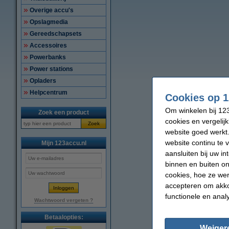
Overige accu's
Opslagmedia
Gereedschapsets
Accessoires
Powerbanks
Power stations
Opladers
Helpcentrum
Cookies op 1
Om winkelen bij 123
Zoek een product
cookies en vergelij
Zoek
website goed werkt.
website continu te 
Mijn 123accu.nl
aansluiten bij uw i
binnen en buiten on
cookies, hoe ze we
accepteren om akko
functionele en anal
Wachtwoord vergeten ?
Betaalopties:
Weiger