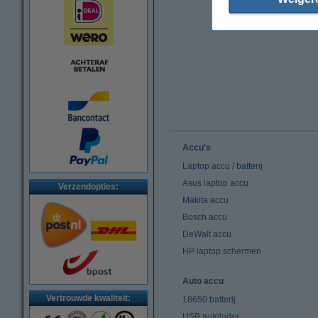
Accu's
Laptop accu / batterij
Asus laptop accu
Verzendopties:
Makita accu
Bosch accu
DeWalt accu
HP laptop schermen
Auto accu
Vertrouwde kwaliteit:
18650 batterij
USB autolader