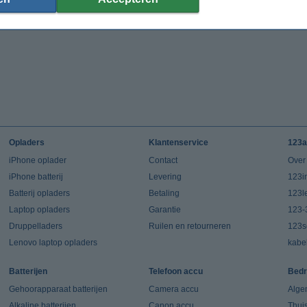
Opladers
Klantenservice
123a
iPhone oplader
Contact
Over
iPhone batterij
Levering
123in
Batterij opladers
Betaling
123l
Laptop opladers
Garantie
123-
Druppelladers
Ruilen en retourneren
123s
Lenovo laptop opladers
kabe
Batterijen
Telefoon accu
Bedr
Gehoorapparaat batterijen
Camera accu
Alge
Alkaline batterijen
Canon accu
Thui