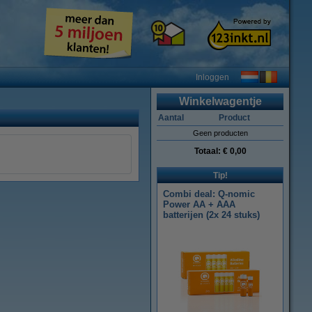
Inloggen
Winkelwagentje
Aantal
Product
Geen producten
Totaal:
€ 0,00
Tip!
Combi deal: Q-nomic
Power AA + AAA
batterijen (2x 24 stuks)