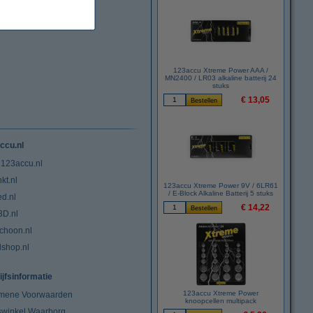
123accu Xtreme Power AAA /
MN2400 / LR03 alkaline batterij 24
stuks
€ 13,05
ccu.nl
 123accu.nl
kt.nl
123accu Xtreme Power 9V / 6LR61
/ E-Block Alkaline Batterij 5 stuks
ed.nl
€ 14,22
3D.nl
choon.nl
lshop.nl
ijfsinformatie
123accu Xtreme Power
mene Voorwaarden
knoopcellen multipack
swinkel Waarborg