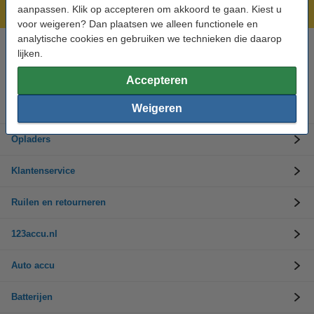
Laagsteprijsgarantie!
aanpassen. Klik op accepteren om akkoord te gaan. Kiest u
voor weigeren? Dan plaatsen we alleen functionele en
analytische cookies en gebruiken we technieken die daarop
lijken.
Hulp nodig? Bel ons op 0294-787125
Op werkdagen van 9.00 tot 17.30 uur
Accepteren
Weigeren
Accu's
Opladers
Klantenservice
Ruilen en retourneren
123accu.nl
Auto accu
Batterijen