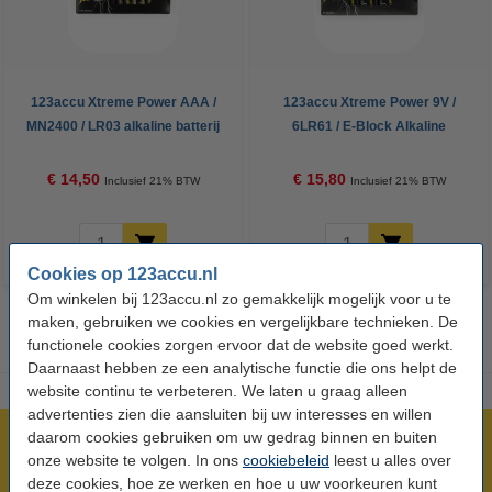
123accu Xtreme Power AAA /
123accu Xtreme Power 9V /
MN2400 / LR03 alkaline batterij
6LR61 / E-Block Alkaline
24 stuks
Batterij 5 stuks
€ 14,50
€ 15,80
Inclusief 21% BTW
Inclusief 21% BTW
Cookies op 123accu.nl
Om winkelen bij 123accu.nl zo gemakkelijk mogelijk voor u te
maken, gebruiken we cookies en vergelijkbare technieken. De
functionele cookies zorgen ervoor dat de website goed werkt.
Daarnaast hebben ze een analytische functie die ons helpt de
website continu te verbeteren. We laten u graag alleen
advertenties zien die aansluiten bij uw interesses en willen
daarom cookies gebruiken om uw gedrag binnen en buiten
Meer dan 5 miljoen klanten!
onze website te volgen. In ons
cookiebeleid
leest u alles over
Voor 23.59 uur besteld, morgen in huis!
deze cookies, hoe ze werken en hoe u uw voorkeuren kunt