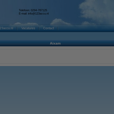
Telefoon: 0294-787125
E-mail:
info@123accu.nl
23accu.nl
Vacatures
Contact
Aixam