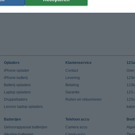
Opladers
Klantenservice
123a
iPhone oplader
Contact
Over
iPhone batterij
Levering
123in
Batterij opladers
Betaling
123l
Laptop opladers
Garantie
123-
Druppelladers
Ruilen en retourneren
123s
Lenovo laptop opladers
kabe
Batterijen
Telefoon accu
Bedr
Gehoorapparaat batterijen
Camera accu
Alge
Alkaline batterijen
Canon accu
Thui