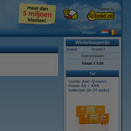
Inloggen
Winkelwagentje
Aantal
Product
Geen producten
Totaal:
€ 0,00
Tip!
Combi deal: Q-nomic
Power AA + AAA
batterijen (2x 24 stuks)