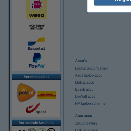
Accu's
Laptop accu / batterij
Asus laptop accu
Verzendopties:
Makita accu
Bosch accu
DeWalt accu
HP laptop schermen
Auto accu
Vertrouwde kwaliteit:
18650 batterij
USB autolader