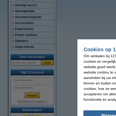
Overige accu's
Opslagmedia
Gereedschapsets
Accessoires
Powerbanks
Power stations
Opladers
Helpcentrum
Cookies op 1
Om winkelen bij 123
Zoek een product
cookies en vergelij
Zoek
website goed werkt.
website continu te 
Mijn 123accu.nl
aansluiten bij uw i
binnen en buiten on
cookies, hoe ze we
accepteren om akko
functionele en anal
Wachtwoord vergeten ?
Betaalopties:
Weiger