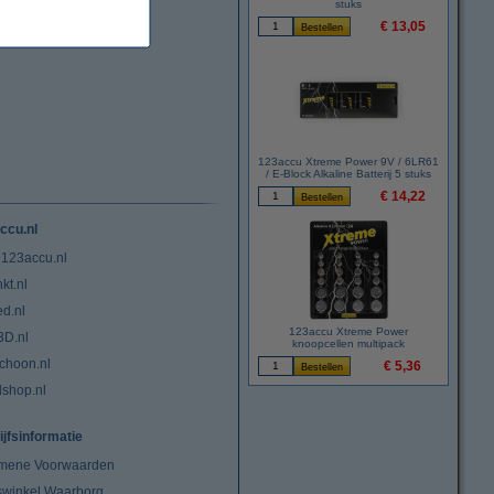
stuks
€ 13,05
123accu Xtreme Power 9V / 6LR61
/ E-Block Alkaline Batterij 5 stuks
€ 14,22
ccu.nl
 123accu.nl
kt.nl
ed.nl
123accu Xtreme Power
3D.nl
knoopcellen multipack
choon.nl
€ 5,36
lshop.nl
ijfsinformatie
mene Voorwaarden
swinkel Waarborg