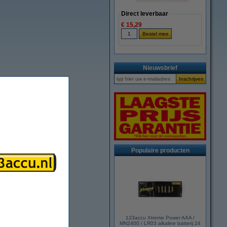
Direct leverbaar
€ 15,29
Nieuwsbrief
Populaire producten
123accu Xtreme Power AAA /
MN2400 / LR03 alkaline batterij 24