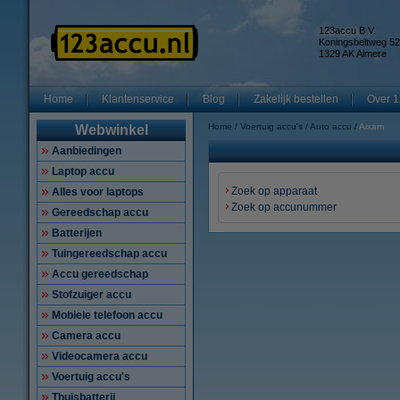
123accu B.V.
Koningsbeltweg 52
1329 AK Almere
Home
Klantenservice
Blog
Zakelijk bestellen
Over 1
Home
Voertuig accu's
Auto accu
Aixam
Webwinkel
Aanbiedingen
Laptop accu
Zoek op apparaat
Alles voor laptops
Zoek op accunummer
Gereedschap accu
Batterijen
Tuingereedschap accu
Accu gereedschap
Stofzuiger accu
Mobiele telefoon accu
Camera accu
Videocamera accu
Voertuig accu's
Thuisbatterij