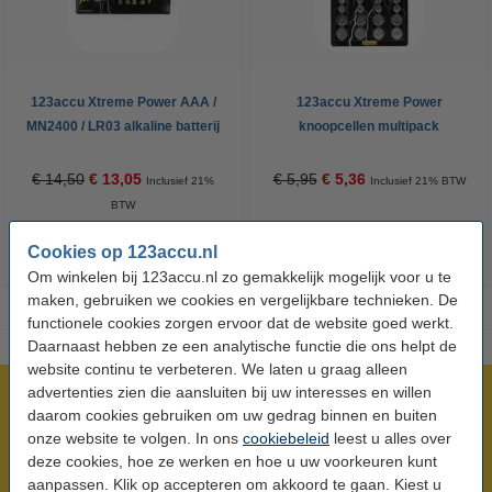
123accu Xtreme Power AAA /
123accu Xtreme Power
MN2400 / LR03 alkaline batterij
knoopcellen multipack
24 stuks
€ 14,50
€ 13,05
€ 5,95
€ 5,36
Inclusief 21%
Inclusief 21% BTW
BTW
Cookies op 123accu.nl
Om winkelen bij 123accu.nl zo gemakkelijk mogelijk voor u te
maken, gebruiken we cookies en vergelijkbare technieken. De
functionele cookies zorgen ervoor dat de website goed werkt.
Daarnaast hebben ze een analytische functie die ons helpt de
website continu te verbeteren. We laten u graag alleen
advertenties zien die aansluiten bij uw interesses en willen
Meer dan 5 miljoen klanten!
daarom cookies gebruiken om uw gedrag binnen en buiten
Voor 23.59 uur besteld, morgen in huis!
onze website te volgen. In ons
cookiebeleid
leest u alles over
Laagsteprijsgarantie!
deze cookies, hoe ze werken en hoe u uw voorkeuren kunt
aanpassen. Klik op accepteren om akkoord te gaan. Kiest u