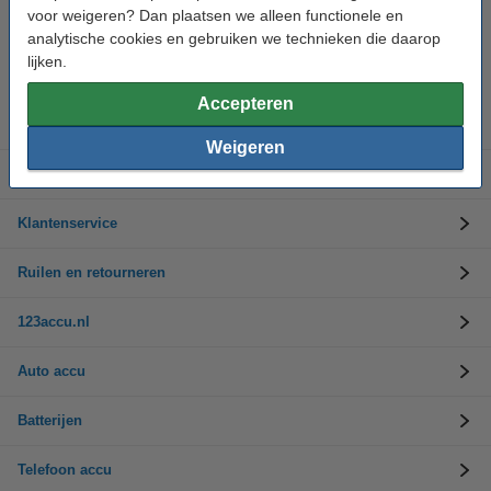
voor weigeren? Dan plaatsen we alleen functionele en
analytische cookies en gebruiken we technieken die daarop
Hulp nodig? Bel ons op 0294-787125
Op werkdagen van 9.00 tot 17.30 uur
lijken.
Accepteren
Accu's
Weigeren
Opladers
Klantenservice
Ruilen en retourneren
123accu.nl
Auto accu
Batterijen
Telefoon accu