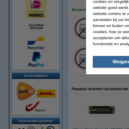
cookies en vergelij
website goed werkt.
Bestel meer accu's!
website continu te 
aansluiten bij uw i
binnen en buiten on
Bestel 2 accu's
€ 94,50
cookies, hoe ze we
accepteren om akko
functionele en anal
Bestel 4 accu's
€ 179,50
Weiger
Verzendopties:
Populaire artikelen van klanten die
Vertrouwde kwaliteit: