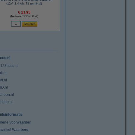
tracell UL2.4-12 VRLA AGM Loodaccu
(12V, 2.4 Ah, T1 terminal)
€ 13,95
(Inclusief 21% BTW)
ccu.nl
 123accu.nl
kt.nl
ed.nl
3D.nl
choon.nl
lshop.nl
ijfsinformatie
mene Voorwaarden
swinkel Waarborg