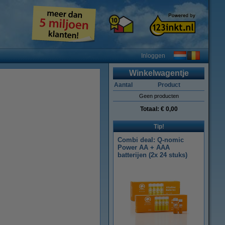
Inloggen
Winkelwagentje
Aantal
Product
Geen producten
Totaal:
€ 0,00
Tip!
Combi deal: Q-nomic
Power AA + AAA
batterijen (2x 24 stuks)