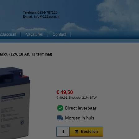
Telefoon: 0294-787125
E-mail:
info@123accu.nl
23accu.nl
Vacatures
Contact
cu (12V, 18 Ah, T3 terminal)
€ 49,50
€ 40,91 Exclusief 21% BTW
Direct leverbaar
Morgen in huis
Bestellen