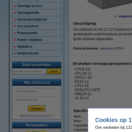
Overige accu's
Opslagmedia
vergrote
Gereedschapsets
Omschrijving
Accessoires
De Ultracell UL18-12 12V loodaccu h
Powerbanks
grotendeels onderhoudsvrij en levert
grote mobiele apparaten.
Power stations
Opladers
Extra informatie
:
datasheet (PDF)
Helpcentrum
Dit product vervangt partnummers
Zoek een product
- CP18-12L
Zoek
- CPL18-12
- DAS12-18
- ES18-12
Mijn 123accu.nl
- LP12-18
- NSALP12-18T3
- PBQ18-12
- UL18-12
Specificaties
Wachtwoord vergeten ?
Merk:
Ultracell
Cookies op 1
Kleur:
Wit
Betaalopties:
Capaciteit:
18.000 mAh
Om winkelen bij 123
Capaciteit:
18 Ah