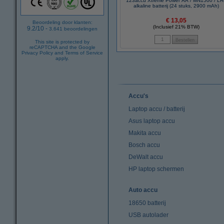
123accu Xtreme Power AA / MN1500 / L
alkaline batterij (24 stuks, 2900 mAh)
€ 13,05
Beoordeling door klanten:
(Inclusief 21% BTW)
9.2
/
10
-
3.641
beoordelingen
This site is protected by
reCAPTCHA and the Google
Privacy Policy
and
Terms of Service
apply.
Accu's
Laptop accu / batterij
Asus laptop accu
Makita accu
Bosch accu
DeWalt accu
HP laptop schermen
Auto accu
18650 batterij
USB autolader