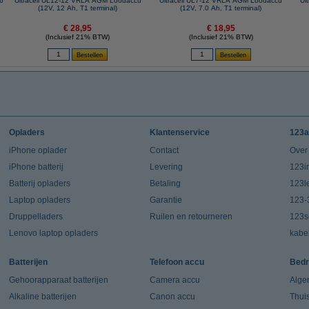
R6
Ultracell UL12-12 VRLA AGM Loodaccu
Ultracell UL7-12 VRLA AGM Loodaccu
Ul
(12V, 12 Ah, T1 terminal)
(12V, 7.0 Ah, T1 terminal)
€ 28,95
€ 18,95
(Inclusief 21% BTW)
(Inclusief 21% BTW)
Opladers
Klantenservice
123a
iPhone oplader
Contact
Over
iPhone batterij
Levering
123in
Batterij opladers
Betaling
123l
Laptop opladers
Garantie
123-
Druppelladers
Ruilen en retourneren
123s
Lenovo laptop opladers
kabe
Batterijen
Telefoon accu
Bedr
Gehoorapparaat batterijen
Camera accu
Alge
Alkaline batterijen
Canon accu
Thui