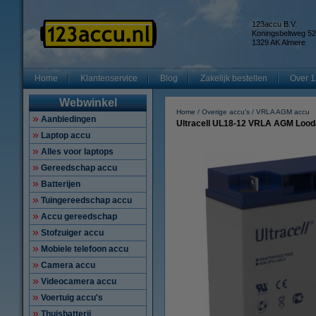
123accu B.V.
Koningsbeltweg 52
1329 AK Almere
Home
Klantenservice
Blog
Zakelijk bestellen
Over 1
Webwinkel
Home
Overige accu's
VRLA AGM accu
Aanbiedingen
Ultracell UL18-12 VRLA AGM Loodac
Laptop accu
Alles voor laptops
Gereedschap accu
Batterijen
Tuingereedschap accu
Accu gereedschap
Stofzuiger accu
Mobiele telefoon accu
Camera accu
Videocamera accu
Voertuig accu's
Thuisbatterij